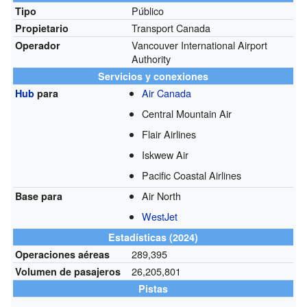
Público
Tipo
Transport Canada
Propietario
Vancouver International Airport
Operador
Authority
Servicios y conexiones
Air Canada
Hub
para
Central Mountain Air
Flair Airlines
Iskwew Air
Pacific Coastal Airlines
Air North
Base para
WestJet
Estadísticas (2024)
289,395
Operaciones aéreas
26,205,801
Volumen de pasajeros
Pistas