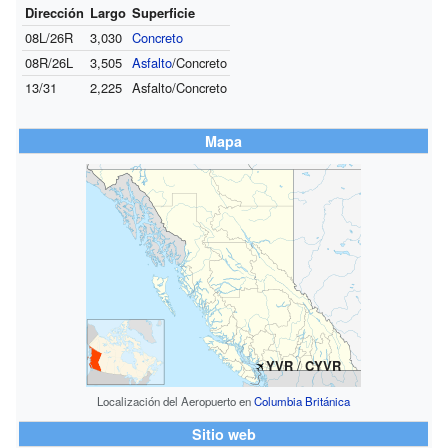
Dirección
Largo
Superficie
08L/26R
3,030
Concreto
08R/26L
3,505
Asfalto
/Concreto
13/31
2,225
Asfalto/Concreto
Mapa
YVR
/
CYVR
Localización del Aeropuerto en
Columbia Británica
Sitio web