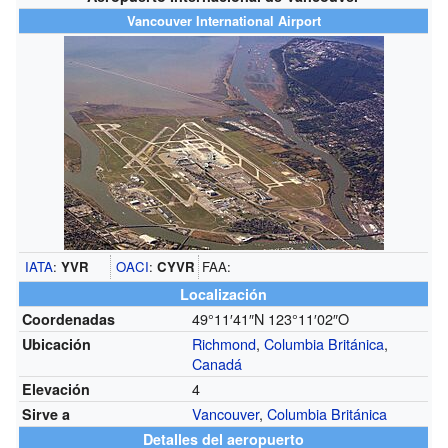
Vancouver International Airport
IATA
:
YVR
OACI
:
CYVR
FAA:
Localización
49°11′41″N
123°11′02″O
Coordenadas
Richmond
,
Columbia Británica
,
Ubicación
Canadá
4
Elevación
Vancouver
,
Columbia Británica
Sirve a
Detalles del aeropuerto