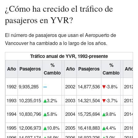
¿Cómo ha crecido el tráfico de
pasajeros en YVR?
El número de pasajeros que usan el Aeropuerto de
Vancouver ha cambiado a lo largo de los años.
Tráfico anual de YVR, 1992-presente
%
%
Año
Pasajeros
Año
Pasajeros
Año
Cambio
Cambio
1992
9,935,285
2002
14,877,536
-3.8%
2012
1993
10,235,015
3.2%
2003
14,321,504
-3.7%
2013
1994
10,830,796
5.8%
2004
15,725,694
9.8%
2014
1995
12,006,973
10.8%
2005
16,418,883
4.4%
2016
1996
14,037,174
16.9%
2006
16,922,226
3.0%
2018