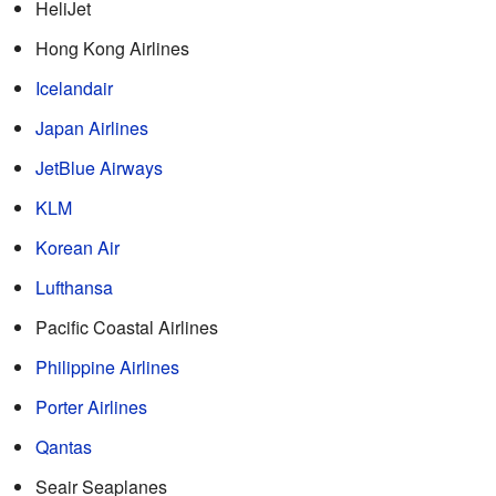
HeliJet
Hong Kong Airlines
Icelandair
Japan Airlines
JetBlue Airways
KLM
Korean Air
Lufthansa
Pacific Coastal Airlines
Philippine Airlines
Porter Airlines
Qantas
Seair Seaplanes