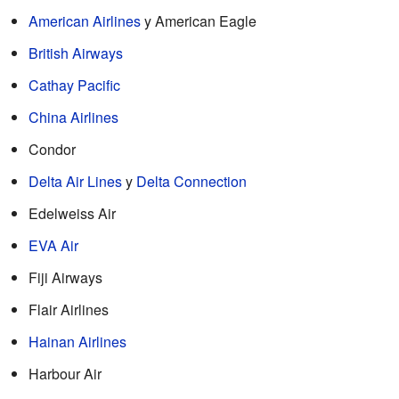
American Airlines
y American Eagle
British Airways
Cathay Pacific
China Airlines
Condor
Delta Air Lines
y
Delta Connection
Edelweiss Air
EVA Air
Fiji Airways
Flair Airlines
Hainan Airlines
Harbour Air