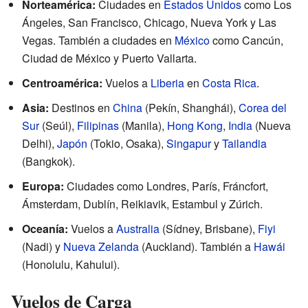
Norteamérica:
Ciudades en
Estados Unidos
como Los
Ángeles, San Francisco, Chicago, Nueva York y Las
Vegas. También a ciudades en
México
como Cancún,
Ciudad de México y Puerto Vallarta.
Centroamérica:
Vuelos a
Liberia
en
Costa Rica
.
Asia:
Destinos en
China
(Pekín, Shanghái),
Corea del
Sur
(Seúl),
Filipinas
(Manila),
Hong Kong
,
India
(Nueva
Delhi),
Japón
(Tokio, Osaka),
Singapur
y
Tailandia
(Bangkok).
Europa:
Ciudades como Londres, París, Fráncfort,
Ámsterdam, Dublín, Reikiavik, Estambul y Zúrich.
Oceanía:
Vuelos a
Australia
(Sídney, Brisbane),
Fiyi
(Nadi) y
Nueva Zelanda
(Auckland). También a
Hawái
(Honolulu, Kahului).
Vuelos de Carga