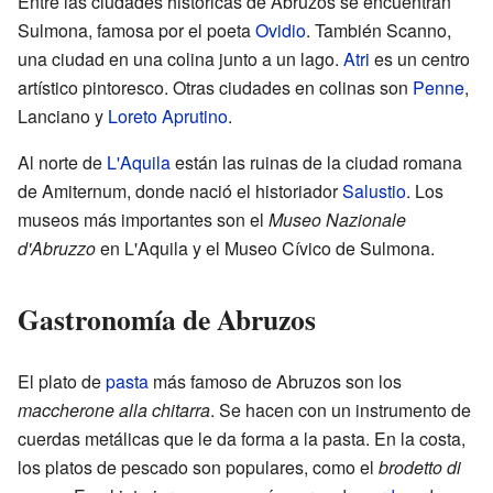
Entre las ciudades históricas de Abruzos se encuentran
Sulmona, famosa por el poeta
Ovidio
. También Scanno,
una ciudad en una colina junto a un lago.
Atri
es un centro
artístico pintoresco. Otras ciudades en colinas son
Penne
,
Lanciano y
Loreto Aprutino
.
Al norte de
L'Aquila
están las ruinas de la ciudad romana
de Amiternum, donde nació el historiador
Salustio
. Los
museos más importantes son el
Museo Nazionale
d'Abruzzo
en L'Aquila y el Museo Cívico de Sulmona.
Gastronomía de Abruzos
El plato de
pasta
más famoso de Abruzos son los
maccherone alla chitarra
. Se hacen con un instrumento de
cuerdas metálicas que le da forma a la pasta. En la costa,
los platos de pescado son populares, como el
brodetto di