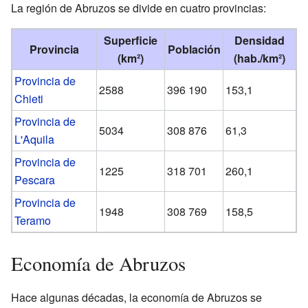
La región de Abruzos se divide en cuatro provincias:
Superficie
Densidad
Provincia
Población
(km²)
(hab./km²)
Provincia de
2588
396 190
153,1
Chieti
Provincia de
5034
308 876
61,3
L'Aquila
Provincia de
1225
318 701
260,1
Pescara
Provincia de
1948
308 769
158,5
Teramo
Economía de Abruzos
Hace algunas décadas, la economía de Abruzos se