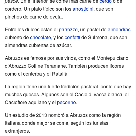
pesce
. En el interior, se come más carne de
cerdo
o de
cordero. Un plato típico son los
arrosticini
, que son
pinchos de carne de oveja.
Entre los dulces están el
parrozzo
, un pastel de
almendras
cubierto de
chocolate
, y los
confetti
de Sulmona, que son
almendras cubiertas de azúcar.
Abruzos es famosa por sus vinos, como el Montepulciano
d'Abruzzo Colline Teramane. También producen licores
como el centerba y el Ratafià.
La región tiene una fuerte tradición pastoral, por lo que hay
muchos quesos. Algunos son el Cacio di vacca bianca, el
Caciofiore aquilano y el
pecorino
.
Un estudio de 2013 nombró a Abruzos como la región
italiana donde mejor se come, según los turistas
extranjeros.