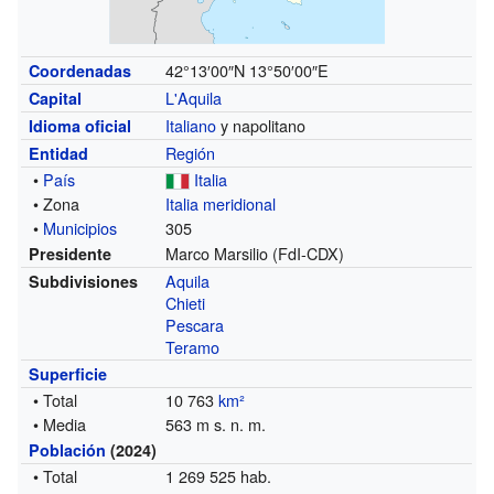
42°13′00″N
13°50′00″E
Coordenadas
L'Aquila
Capital
Italiano
y napolitano
Idioma oficial
Región
Entidad
•
País
Italia
• Zona
Italia meridional
•
Municipios
305
Marco Marsilio (FdI-CDX)
Presidente
Aquila
Subdivisiones
Chieti
Pescara
Teramo
Superficie
• Total
10 763
km²
• Media
563 m s. n. m.
Población
(2024)
• Total
1 269 525 hab.