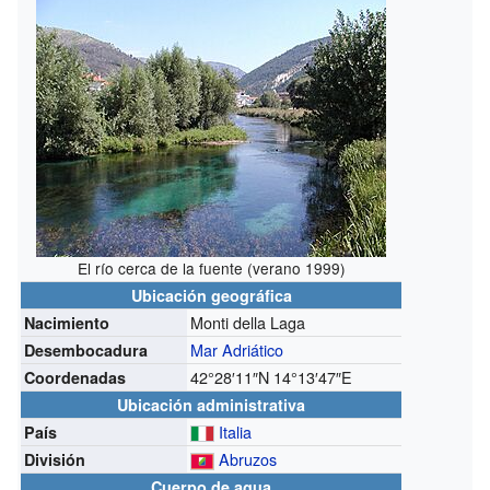
El río cerca de la fuente (verano 1999)
Ubicación geográfica
Monti della Laga
Nacimiento
Mar Adriático
Desembocadura
42°28′11″N
14°13′47″E
Coordenadas
Ubicación administrativa
Italia
País
Abruzos
División
Cuerpo de agua