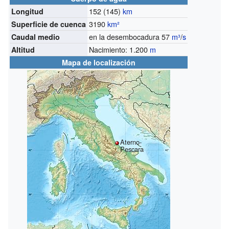
152 (145)
km
Longitud
3190
km²
Superficie de cuenca
en la desembocadura 57
m³
/
s
Caudal medio
Nacimiento: 1.200
m
Altitud
Mapa de localización
Aterno-
Pescara