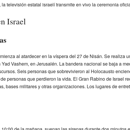
a televisión estatal israelí transmite en vivo la ceremonia ofici
n Israel
as
ienza al atardecer en la víspera del 27 de Nisán. Se realiza un
 Yad Vashem, en Jerusalén. La bandera nacional se baja a medi
discursos. Seis personas que sobrevivieron al Holocausto encie
 de personas que perdieron la vida. El Gran Rabino de Israel r
, bases militares y otras organizaciones. Los lugares de entre
 10:00 de la mañana, suenan las sirenas durante dos minutos 