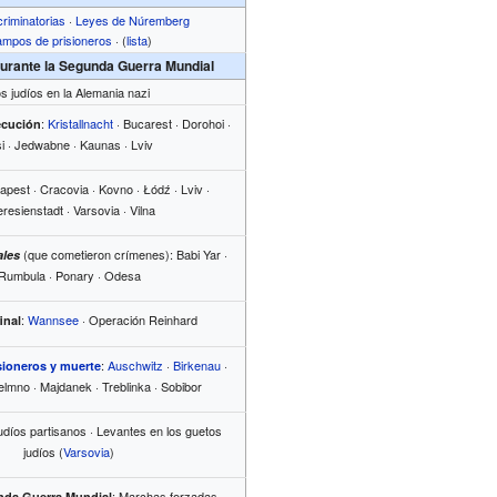
criminatorias
·
Leyes de Núremberg
mpos de prisioneros
·
(
lista
)
durante la Segunda Guerra Mundial
s judíos en la Alemania nazi
:
Kristallnacht
· Bucarest · Dorohoi ·
ecución
şi · Jedwabne · Kaunas · Lviv
apest · Cracovia · Kovno · Łódź · Lviv ·
resienstadt · Varsovia · Vilna
(que cometieron crímenes): Babi Yar ·
ales
Rumbula · Ponary · Odesa
:
Wannsee
· Operación Reinhard
inal
:
Auschwitz
·
Birkenau
·
ioneros y muerte
elmno · Majdanek · Treblinka · Sobibor
Judíos partisanos · Levantes en los guetos
judíos (
Varsovia
)
: Marchas forzadas ·
unda Guerra Mundial