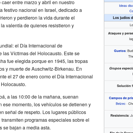
e caer entre marzo y abril en nuestro
Ideas dis
ía festivo nacional en Israel, dedicado a
Ca
rieron y perdieron la vida durante el
Los judíos 
 la valentía de quienes resistieron y
Lo
Ataques y pers
Ia
mundial: el Día Internacional de
: Bud
Guetos
as Víctimas del Holocausto. Este se
The
cha fue elegida porque en 1945, las tropas
ros y muerte de Auschwitz-Birkenau. En
Grupos especi
nte el 27 de enero como el Día Internacional
l Holocausto.
Solución f
oá, a las 10:00 de la mañana, suenan
Campos de pris
n ese momento, los vehículos se detienen y
Belzec
· Ch
en señal de respeto. Los lugares públicos
: 
Resistencia
dio transmiten programas especiales sobre el
s se bajan a media asta.
Fin de la Seg