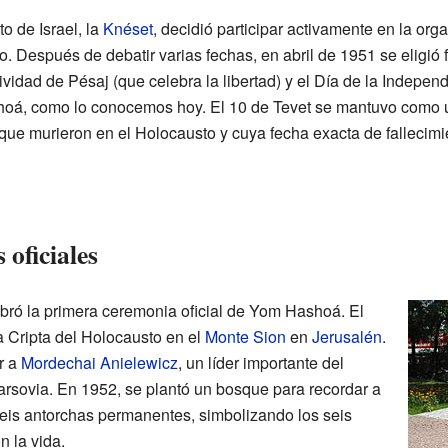
o de Israel, la
Knéset
, decidió participar activamente en la or
 Después de debatir varias fechas, en abril de 1951 se eligió 
ividad de Pésaj (que celebra la libertad) y el Día de la Independ
hoá, como lo conocemos hoy. El 10 de Tevet se mantuvo como u
 que murieron en el Holocausto y cuya fecha exacta de fallecim
oficiales
bró la primera ceremonia oficial de Yom Hashoá. El
la Cripta del Holocausto en el
Monte Sion
en
Jerusalén
.
r a
Mordechai Anielewicz
, un líder importante del
arsovia. En 1952, se plantó un bosque para recordar a
seis antorchas permanentes, simbolizando los seis
n la vida.