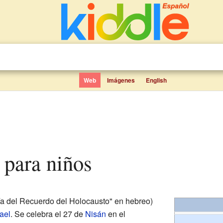
Web
Imágenes
English
 para niños
ía del Recuerdo del Holocausto" en hebreo)
rael
. Se celebra el 27 de
Nisán
en el