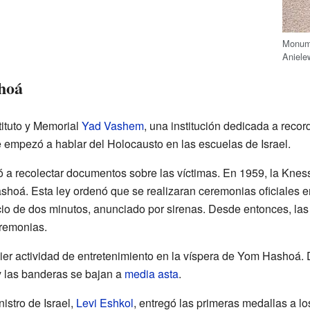
Monum
Aniele
hoá
tituto y Memorial
Yad Vashem
, una institución dedicada a record
empezó a hablar del Holocausto en las escuelas de Israel.
 recolectar documentos sobre las víctimas. En 1959, la Kness
shoá. Esta ley ordenó que se realizaran ceremonias oficiales en
o de dos minutos, anunciado por sirenas. Desde entonces, las e
eremonias.
er actividad de entretenimiento en la víspera de Yom Hashoá. 
 y las banderas se bajan a
media asta
.
istro de Israel,
Levi Eshkol
, entregó las primeras medallas a l