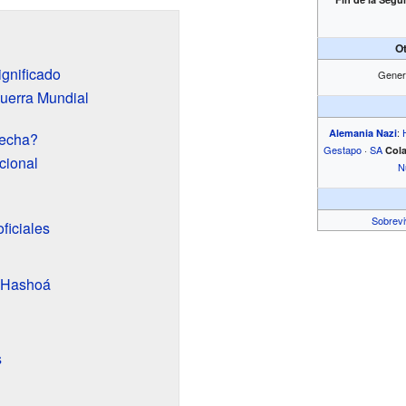
O
gnificado
Gener
uerra Mundial
:
Alemania Nazi
fecha?
Gestapo
·
SA
Col
cional
N
Sobrevi
ficiales
 Hashoá
s