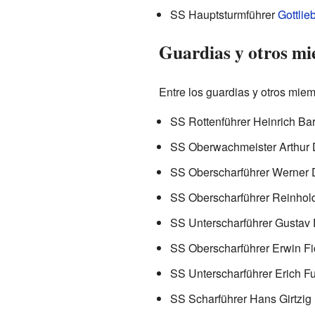
SS Hauptsturmführer
Gottlie
Guardias y otros mi
Entre los guardias y otros mie
SS Rottenführer Heinrich Bar
SS Oberwachmeister Arthur 
SS Oberscharführer Werner 
SS Oberscharführer Reinhol
SS Unterscharführer Gustav 
SS Oberscharführer Erwin Fi
SS Unterscharführer Erich F
SS Scharführer Hans Girtzig