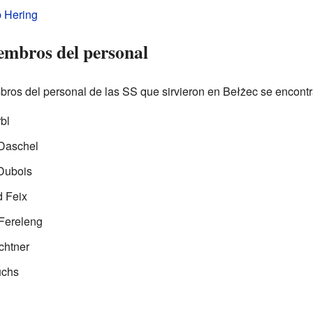
b Hering
embros del personal
mbros del personal de las SS que sirvieron en Bełżec se encont
bl
Daschel
Dubois
d Feix
Fereleng
chtner
uchs