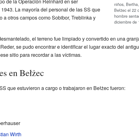
po de la Operación Reinhard en ser
niños, Bertha
 1943. La mayoría del personal de las SS que
Bełżec el 22 
hombre sentad
do a otros campos como Sobibor, Treblinka y
diciembre de 
smantelado, el terreno fue limpiado y convertido en una granja
 Reder, se pudo encontrar e identificar el lugar exacto del anti
 sitio para recordar a las víctimas.
es en Bełżec
 SS que estuvieron a cargo o trabajaron en Bełżec fueron:
berhauser
tian Wirth