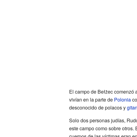
El campo de Bełżec comenzó a fu
vivían en la parte de
Polonia
co
desconocido de polacos y
gita
Solo dos personas judías, Rudo
este campo como sobre otros. E
cuerpos de las víctimas eran e