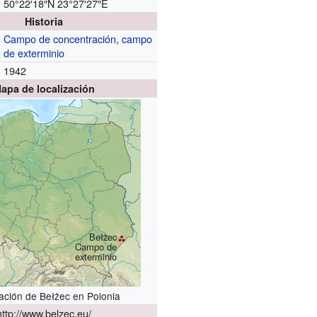
50°22′18″N
23°27′27″E
Historia
Campo de concentración
,
campo
de exterminio
1942
apa de localización
Bełżec
Campo de
exterminio
zación de Bełżec en Polonia
http://www.belzec.eu/