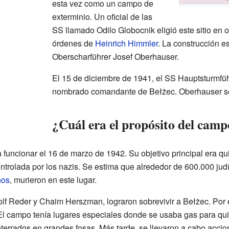
esta vez como un campo de
exterminio. Un oficial de las
SS llamado Odilo Globocnik eligió este sitio en 
órdenes de
Heinrich Himmler
. La construcción e
Oberscharführer Josef Oberhauser.
El 15 de diciembre de 1941, el SS Hauptsturmfü
nombrado comandante de Bełżec. Oberhauser se 
¿Cuál era el propósito del camp
ncionar el 16 de marzo de 1942. Su objetivo principal era quit
ntrolada por los nazis. Se estima que alrededor de 600.000 ju
nos
, murieron en este lugar.
lf Reder y Chaim Herszman, lograron sobrevivir a Bełżec. Por 
l campo tenía lugares especiales donde se usaba gas para quita
nterrados en grandes fosas. Más tarde, se llevaron a cabo acci