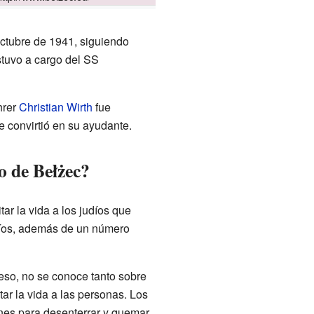
octubre de 1941, siguiendo
stuvo a cargo del SS
hrer
Christian Wirth
fue
convirtió en su ayudante.
o de Bełżec?
ar la vida a los judíos que
díos, además de un número
eso, no se conoce tanto sobre
r la vida a las personas. Los
ones para desenterrar y quemar