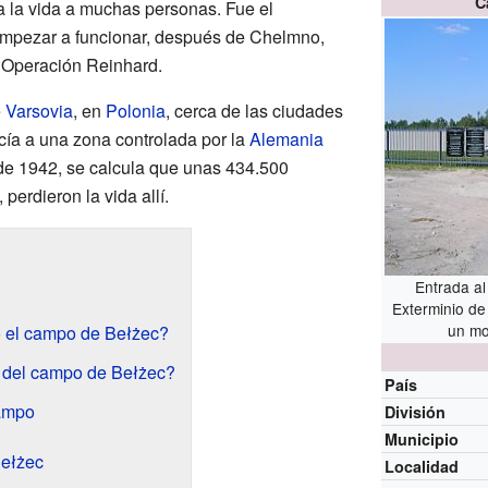
C
 la vida a muchas personas. Fue el
mpezar a funcionar, después de Chelmno,
 Operación Reinhard.
e
Varsovia
, en
Polonia
, cerca de las ciudades
ía a una zona controlada por la
Alemania
 de 1942, se calcula que unas 434.500
perdieron la vida allí.
Entrada al
Exterminio de
un m
 el campo de Bełżec?
o del campo de Bełżec?
País
campo
División
Municipio
Bełżec
Localidad