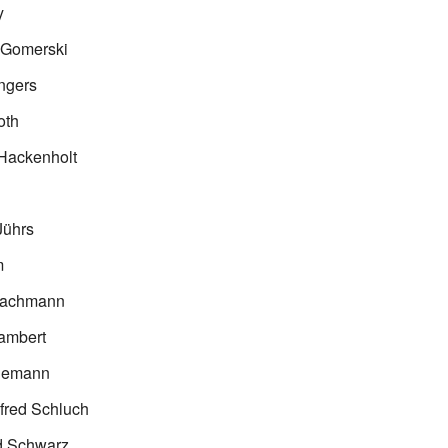
y
 Gomerski
ngers
oth
 Hackenholt
Jührs
m
Lachmann
ambert
Niemann
lfred Schluch
ed Schwarz