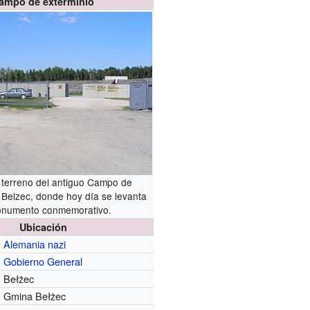
ampo de exterminio
 terreno del antiguo Campo de
 Belzec, donde hoy día se levanta
onumento conmemorativo.
Ubicación
Alemania nazi
Gobierno General
Bełżec
Gmina Bełżec