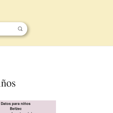
iños
Datos para niños
Bełżec