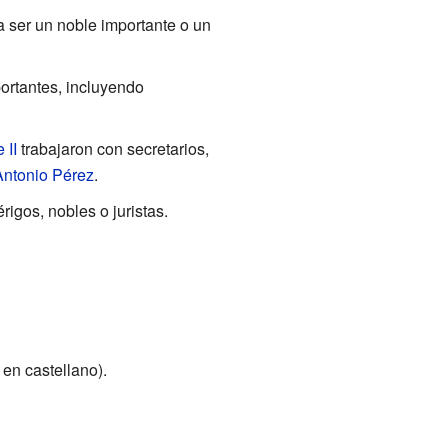
lía ser un noble importante o un
portantes, incluyendo
 II
trabajaron con secretarios,
Antonio Pérez
.
igos, nobles o juristas.
 en castellano).