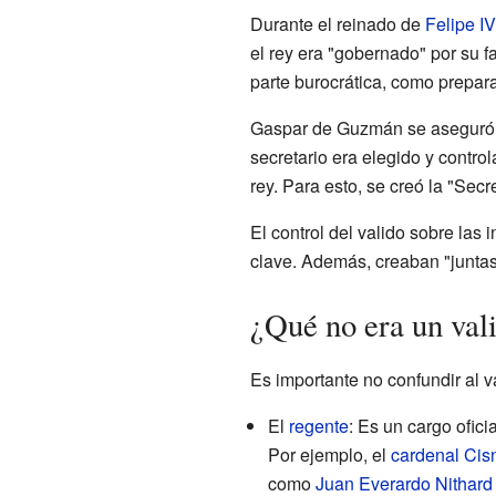
Durante el reinado de
Felipe IV
el rey era "gobernado" por su fa
parte burocrática, como prepar
Gaspar de Guzmán se aseguró de
secretario era elegido y controla
rey. Para esto, se creó la "Sec
El control del valido sobre las
clave. Además, creaban "juntas
¿Qué no era un val
Es importante no confundir al v
El
regente
: Es un cargo ofic
Por ejemplo, el
cardenal Cis
como
Juan Everardo Nithard