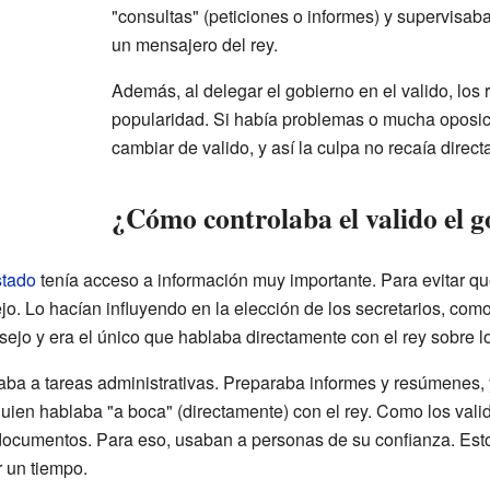
"consultas" (peticiones o informes) y supervisaba
un mensajero del rey.
Además, al delegar el gobierno en el valido, los
popularidad. Si había problemas o mucha oposic
cambiar de valido, y así la culpa no recaía direc
¿Cómo controlaba el valido el 
stado
tenía acceso a información muy importante. Para evitar qu
o. Lo hacían influyendo en la elección de los secretarios, com
nsejo y era el único que hablaba directamente con el rey sobre lo
itaba a tareas administrativas. Preparaba informes y resúmenes
quien hablaba "a boca" (directamente) con el rey. Como los vali
documentos. Para eso, usaban a personas de su confianza. Esto 
r un tiempo.