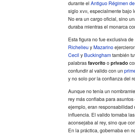
durante el
Antiguo Régimen d
siglo
xvii
, especialmente bajo 
No era un cargo oficial, sino un
duraba mientras el monarca con
Esta figura no fue exclusiva de
Richelieu
y
Mazarino
ejercieron
Cecil
y
Buckingham
también tuv
palabras
favorito
o
privado
com
confundir al valido con un
prime
y no solo por la confianza del r
Aunque no tenía un nombramient
rey más confiaba para asuntos d
ejemplo, eran responsabilidad 
influencia. El valido tomaba la
aconsejaba al rey, sino que con
En la práctica, gobernaba en no