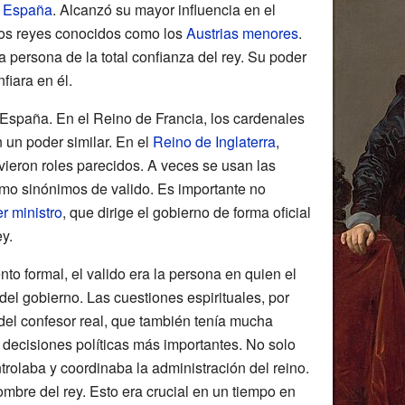
e España
. Alcanzó su mayor influencia en el
los reyes conocidos como los
Austrias menores
.
a persona de la total confianza del rey. Su poder
fiara en él.
 España. En el Reino de Francia, los cardenales
 un poder similar. En el
Reino de Inglaterra
,
ieron roles parecidos. A veces se usan las
o sinónimos de valido. Es importante no
r ministro
, que dirige el gobierno de forma oficial
ey.
o formal, el valido era la persona en quien el
el gobierno. Las cuestiones espirituales, por
del confesor real, que también tenía mucha
s decisiones políticas más importantes. No solo
trolaba y coordinaba la administración del reino.
mbre del rey. Esto era crucial en un tiempo en