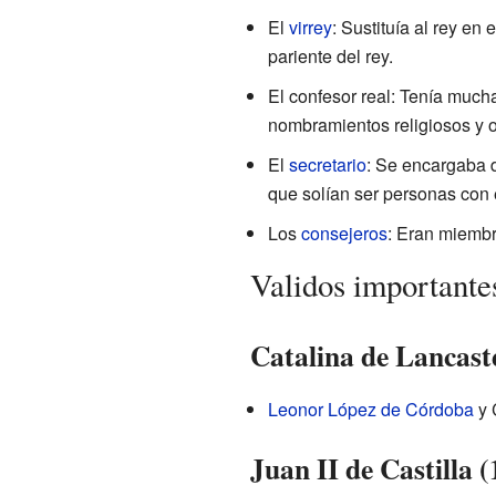
El
virrey
: Sustituía al rey en
pariente del rey.
El confesor real: Tenía mucha
nombramientos religiosos y ot
El
secretario
: Se encargaba 
que solían ser personas con 
Los
consejeros
: Eran miembr
Validos importante
Catalina de Lancaste
Leonor López de Córdoba
y 
Juan II de Castilla 