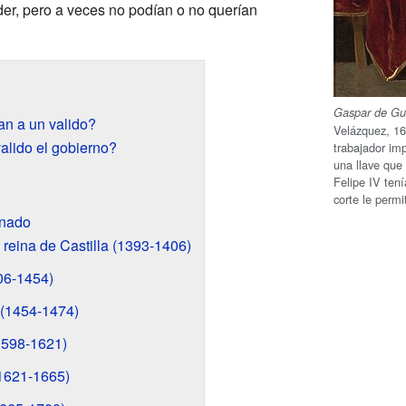
er, pero a veces no podían o no querían
Gaspar de G
an a un valido?
Velázquez, 16
alido el gobierno?
trabajador im
una llave que 
Felipe IV tení
corte le permi
inado
 reina de Castilla (1393-1406)
406-1454)
 (1454-1474)
(1598-1621)
(1621-1665)