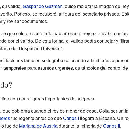
, su valido,
Gaspar de Guzmán
, quiso mejorar la imagen del re
vorito. Por eso, se recuperó la figura del secretario privado. Es
ar y revisar documentos.
 que solo un secretario hablara con el rey para evitar contac
do por el valido. De esta forma, el valido podía controlar y filtr
retaría del Despacho Universal".
 instituciones también se lograba colocando a familiares o pers
" temporales para asuntos urgentes, quitándolos del control de 
ido?
alido con otras figuras importantes de la época:
ial que gobierna cuando el rey es menor de edad. Solía ser un f
neros
fue regente antes de que
Carlos I
llegara a España. Un reg
lo fue de
Mariana de Austria
durante la minoría de
Carlos II
.