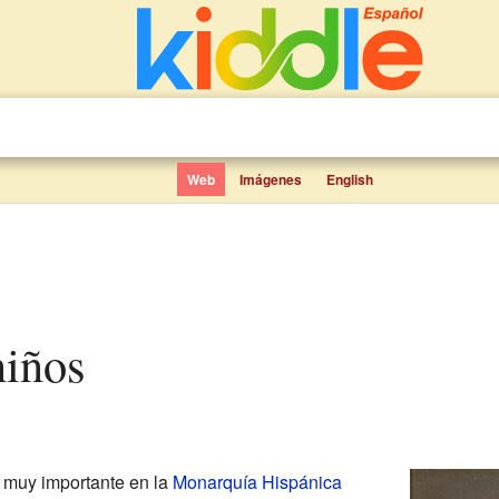
Web
Imágenes
English
niños
a muy importante en la
Monarquía Hispánica