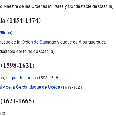
 Maestre de las Órdenes Militares y Condestable de Castilla).
lla (1454-1474)
illena
).
estre de la
Orden de Santiago
y duque de Alburquerque).
estable del reino de Castilla).
a (1598-1621)
as
,
duque de Lerma
(1598-1618)
 y de la Cerda
,
duque de Uceda
(1619-1621)
 (1621-1665)
22)