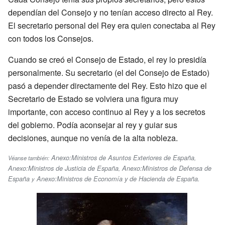
dependían del Consejo y no tenían acceso directo al Rey.
El secretario personal del Rey era quien conectaba al Rey
con todos los Consejos.
Cuando se creó el Consejo de Estado, el rey lo presidía
personalmente. Su secretario (el del Consejo de Estado)
pasó a depender directamente del Rey. Esto hizo que el
Secretario de Estado se volviera una figura muy
importante, con acceso continuo al Rey y a los secretos
del gobierno. Podía aconsejar al rey y guiar sus
decisiones, aunque no venía de la alta nobleza.
Anexo:Ministros de Asuntos Exteriores de España
Véanse también:
,
Anexo:Ministros de Justicia de España
Anexo:Ministros de Defensa de
,
España
Anexo:Ministros de Economía y de Hacienda de España
.
y