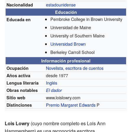
estadounidense
Nacionalidad
Educación
Pembroke College in Brown University
Educada en
Universidad de Maine
University of Southern Maine
Universidad Brown
Berkeley Carroll School
Información profesional
Novelista
,
escritora de cuentos
Ocupación
desde 1977
Años activa
Inglés
Lengua literaria
Obras notables
El dador
www.loislowry.com
Sitio web
Premio Margaret Edwards
P
Distinciones
Lois Lowry
(cuyo nombre completo es Lois Ann
Hammersberg) es una reconocida escritora