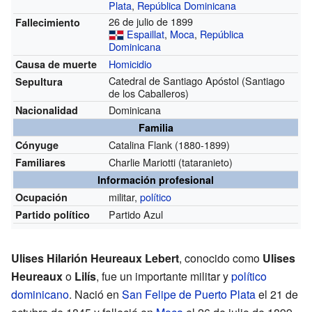
Plata
,
República Dominicana
26 de julio de 1899
Fallecimiento
Espaillat
,
Moca
,
República
Dominicana
Homicidio
Causa de muerte
Catedral de Santiago Apóstol (Santiago
Sepultura
de los Caballeros)
Dominicana
Nacionalidad
Familia
Catalina Flank (1880-1899)
Cónyuge
Charlie Mariotti (tataranieto)
Familiares
Información profesional
militar,
político
Ocupación
Partido Azul
Partido político
Ulises Hilarión Heureaux Lebert
, conocido como
Ulises
Heureaux
o
Lilís
, fue un importante militar y
político
dominicano
. Nació en
San Felipe de Puerto Plata
el 21 de