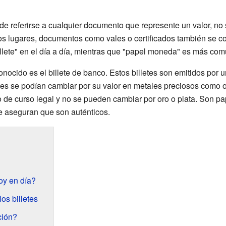
e referirse a cualquier documento que represente un valor, no 
nos lugares, documentos como vales o certificados también se 
illete" en el día a día, mientras que "papel moneda" es más co
ocido es el billete de banco. Estos billetes son emitidos por 
etes se podían cambiar por su valor en metales preciosos como or
o de curso legal y no se pueden cambiar por oro o plata. Son p
e aseguran que son auténticos.
oy en día?
os billetes
ción?