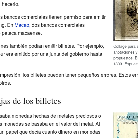
 hacerlo.
res bancos comerciales tienen permiso para emitir
ong. En
Macao
, dos bancos comerciales
de pataca macaense.
nes también podían emitir billetes. Por ejemplo,
Collage para 
anotaciones y
pur era emitido por una junta del gobierno hasta
propuestos, B
1833. Expuest
mpresión, los billetes pueden tener pequeños errores. Estos er
otros.
as de los billetes
e usaba monedas hechas de metales preciosos o
as monedas se basaba en el valor del metal. Al
lo un papel que decía cuánto dinero en monedas