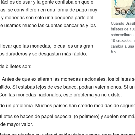
fáciles de usar y la gente confiaba en que el
as, se convirtieron en una forma de pago muy
tes y monedas son solo una pequeña parte del
Cuando Brasi
que usamos mucho las cuentas bancarias y los
billetes de 1
sobresellaron 
10 cruzados n
 llevar que las monedas, lo cual es una gran
cambia a una
fijo.
os duraderos y se desgastan más rápido.
e billetes son:
:
Antes de que existieran las monedas nacionales, los billetes s
itido. Si estabas lejos de ese banco, podían valer menos. Si un
 Con las monedas nacionales, este problema ya no existe.
do un problema. Muchos países han creado medidas de segurida
lletes se hacen de papel especial (o polímero) y suelen ser má
de mayor valor.
letes no pierden su valor si están viejos o rotos, pero los banc