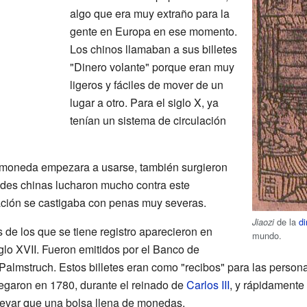
algo que era muy extraño para la
gente en Europa en ese momento.
Los chinos llamaban a sus billetes
"Dinero volante" porque eran muy
ligeros y fáciles de mover de un
lugar a otro. Para el siglo X, ya
tenían un sistema de circulación
 moneda empezara a usarse, también surgieron
ades chinas lucharon mucho contra este
icación se castigaba con penas muy severas.
de la
d
Jiaozi
s de los que se tiene registro aparecieron en
mundo.
glo XVII. Fueron emitidos por el Banco de
almstruch. Estos billetes eran como "recibos" para las person
egaron en 1780, durante el reinado de
Carlos III
, y rápidamente
evar que una bolsa llena de monedas.