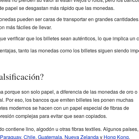
s de papel se desgastan más rápido que las monedas.
nedas pueden ser caras de transportar en grandes cantidades. L
on más fáciles de llevar.
e verificar que los billetes sean auténticos, lo que implica un c
entajas, tanto las monedas como los billetes siguen siendo imp
alsificación?
ema porque son solo papel, a diferencia de las monedas de oro o
tal. Por eso, los bancos que emiten billetes les ponen muchas
etes modernos se hacen con un papel especial de fibras de
resión complejas para evitar que sean copiados.
o contiene lino, algodón u otras fibras textiles. Algunos países,
Paraguay
,
Chile
,
Guatemala
,
Nueva Zelanda
y
Hong Kong
,