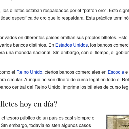
 los billetes estaban respaldados por el "patrón oro". Esto sign
tidad específica de oro que lo respaldara. Esta práctica termin
rivados en diferentes países emitían sus propios billetes. Est
 varios bancos distintos. En
Estados Unidos
, los bancos comerci
era una moneda nacional. Sin embargo, con el tiempo, el gobie
 como el
Reino Unido
, ciertos bancos comerciales en
Escocia
e
ara circular. Aunque no son dinero de curso legal en todo el Rei
banco central del Reino Unido, imprime los billetes de curso leg
lletes hoy en día?
 el tesoro público de un país es casi siempre el
. Sin embargo, todavía existen algunos casos