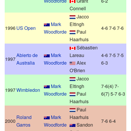
Woodforde
Grant
6-2
Connell
Jacco
Mark
Eltingh
1996
US Open
4-6 7-6 7-6
Woodforde
Paul
Haarhuis
Sébastien
Abierto de
Mark
Lareau
4-6 7-5 7-5
1997
Australia
Woodforde
Alex
6-3
O'Brien
Jacco
Mark
Eltingh
7-6(4) 7-
1997
Wimbledon
Woodforde
Paul
6(7) 5-7 6-3
Haarhuis
Paul
Roland
Mark
Haarhuis
2000
7-6 6-4
Garros
Woodforde
Sandon