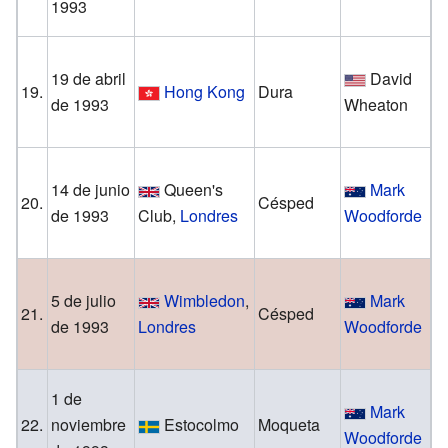
1993
H
19 de abril
David
St
19.
Hong Kong
Dura
de 1993
Wheaton
S
14 de junio
Queen's
Mark
B
20.
Césped
de 1993
Club,
Londres
Woodforde
M
5 de julio
Wimbledon
,
Mark
C
21.
Césped
de 1993
Londres
Woodforde
G
1 de
Mark
M
22.
noviembre
Estocolmo
Moqueta
Woodforde