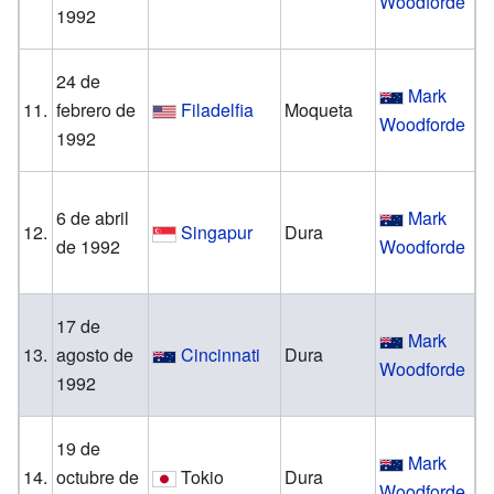
Woodforde
1992
M
24 de
Mark
G
11.
febrero de
Filadelfia
Moqueta
Woodforde
1992
R
6 de abril
Mark
C
12.
Singapur
Dura
de 1992
Woodforde
M
17 de
Mark
M
13.
agosto de
Cincinnati
Dura
Woodforde
1992
S
19 de
Mark
G
14.
octubre de
Tokio
Dura
Woodforde