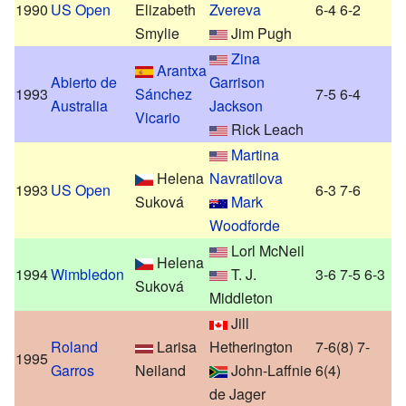
1990
US Open
Elizabeth
Zvereva
6-4 6-2
Smylie
Jim Pugh
Zina
Arantxa
Abierto de
Garrison
1993
Sánchez
7-5 6-4
Australia
Jackson
Vicario
Rick Leach
Martina
Helena
Navratilova
1993
US Open
6-3 7-6
Suková
Mark
Woodforde
Lorl McNeil
Helena
1994
Wimbledon
T. J.
3-6 7-5 6-3
Suková
Middleton
Jill
Roland
Larisa
Hetherington
7-6(8) 7-
1995
Garros
Neiland
John-Laffnie
6(4)
de Jager