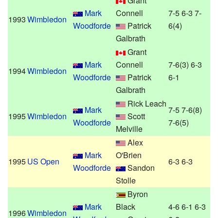
Grant
Mark
Connell
7-5 6-3 7-
1993
Wimbledon
Woodforde
Patrick
6(4)
Galbrath
Grant
Mark
Connell
7-6(3) 6-3
1994
Wimbledon
Woodforde
Patrick
6-1
Galbrath
Rick Leach
Mark
7-5 7-6(8)
1995
Wimbledon
Scott
Woodforde
7-6(5)
Melville
Alex
Mark
O'Brien
1995
US Open
6-3 6-3
Woodforde
Sandon
Stolle
Byron
Mark
Black
4-6 6-1 6-3
1996
Wimbledon