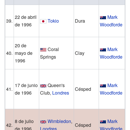
22 de abril
Mark
K
39.
Tokio
Dura
de 1996
Woodforde
L
20 de
Coral
Mark
B
40.
mayo de
Clay
Springs
Woodforde
1996
H
S
17 de junio
Queen's
Mark
41.
Césped
L
de 1996
Club,
Londres
Woodforde
O
8 de julio
Wimbledon
,
Mark
B
42.
Césped
de 1996
Londres
Woodforde