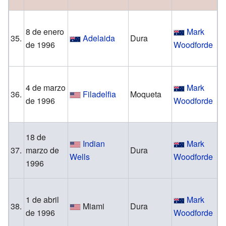
St
8 de enero
Mark
B
35.
Adelaida
Dura
de 1996
Woodforde
H
4 de marzo
Mark
B
36.
Filadelfia
Moqueta
de 1996
Woodforde
C
18 de
Indian
Mark
M
37.
marzo de
Dura
Wells
Woodforde
1996
T
1 de abril
Mark
F
38.
Miami
Dura
de 1996
Woodforde
G