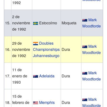
1992
R
2 de
Mark
D
15.
noviembre
Estocolmo
Moqueta
Woodforde
de 1992
M
29 de
Doubles
Mark
F
16.
noviembre
Championships
Dura
Woodforde
de 1992
Johannesburgo
J
11 de
Mark
F
17.
enero de
Adelaida
Dura
Woodforde
1993
W
15 de
Mark
E
18.
febrero de
Memphis
Dura
Woodforde