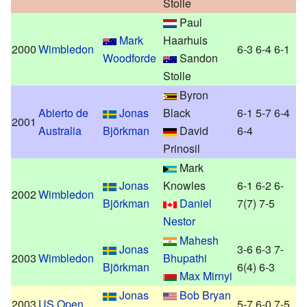
Stolle
Paul
Mark
Haarhuis
2000
Wimbledon
6-3 6-4 6-1
Woodforde
Sandon
Stolle
Byron
Abierto de
Jonas
Black
6-1 5-7 6-4
2001
Australia
Björkman
David
6-4
Prinosil
Mark
Jonas
Knowles
6-1 6-2 6-
2002
Wimbledon
Björkman
Daniel
7(7) 7-5
Nestor
Mahesh
Jonas
3-6 6-3 7-
2003
Wimbledon
Bhupathi
Björkman
6(4) 6-3
Max Mirnyi
Jonas
Bob Bryan
2003
US Open
5-7 6-0 7-5