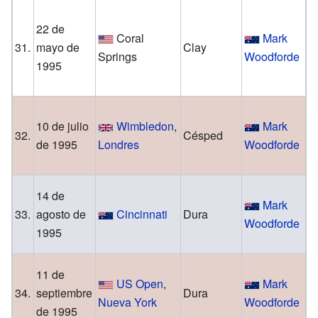
22 de
C
Coral
Mark
31.
mayo de
Clay
Springs
Woodforde
1995
S
V
10 de julio
Wimbledon
,
Mark
L
32.
Césped
de 1995
Londres
Woodforde
Me
14 de
Mark
K
33.
agosto de
Cincinnati
Dura
Woodforde
1995
N
11 de
US Open
,
Mark
O
34.
septiembre
Dura
Nueva York
Woodforde
de 1995