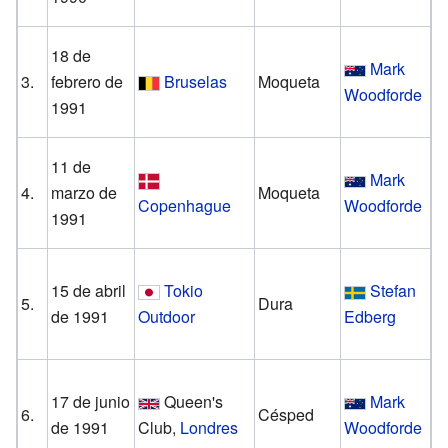
W
18 de
Mark
P
3.
febrero de
Bruselas
Moqueta
Woodforde
1991
S
11 de
Mark
B
4.
marzo de
Moqueta
Copenhague
Woodforde
1991
O
15 de abril
Tokio
Stefan
F
5.
Dura
de 1991
Outdoor
Edberg
J
17 de junio
Queen's
Mark
C
6.
Césped
de 1991
Club,
Londres
Woodforde