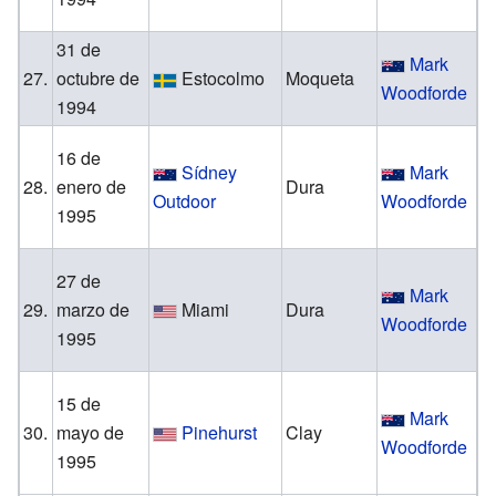
R
31 de
Mark
27.
octubre de
Estocolmo
Moqueta
Woodforde
1994
B
16 de
Sídney
Mark
K
28.
enero de
Dura
Outdoor
Woodforde
1995
M
27 de
Mark
G
29.
marzo de
Miami
Dura
Woodforde
1995
M
15 de
Mark
O
30.
mayo de
Pinehurst
Clay
Woodforde
1995
St