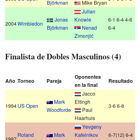
Björkman
Mike Bryan
Julian
Jonas
Knowle
6-1 6-4 4-6
2004
Wimbledon
Björkman
Nenad
6-4
Zimonjić
Finalista de Dobles Masculinos (4)
Oponentes
Año
Torneo
Pareja
Resultado
en la final
Jacco
Mark
Eltingh
1994
US Open
3-6 6-8
Woodforde
Paul
Haarhuis
Yevgeny
Roland
Mark
Kafelnikov
6-7(12) 6-4
1997