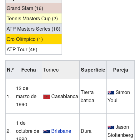
Grand Slam (16)
Tennis Masters Cup (2)
ATP Masters Series (18)
Oro Olímpico (1)
ATP Tour (46)
N.º
Fecha
Torneo
Superficie
Pareja
12 de
Tierra
Simon
H
1.
marzo de
Casablanca
batida
Youl
1990
K
1 de
Jason
G
2.
octubre de
Brisbane
Dura
Stoltenberg
1990