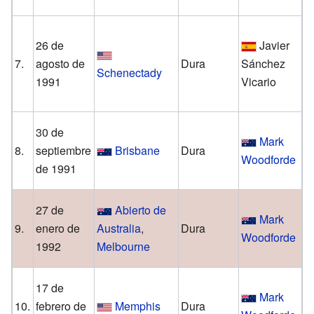
M
26 de
Javier
G
7.
agosto de
Dura
Sánchez
Schenectady
1991
Vicario
S
V
30 de
Mark
F
8.
septiembre
Brisbane
Dura
Woodforde
de 1991
M
27 de
Abierto de
Mark
J
9.
enero de
Australia
,
Dura
Woodforde
1992
Melbourne
L
17 de
Mark
C
10.
febrero de
Memphis
Dura