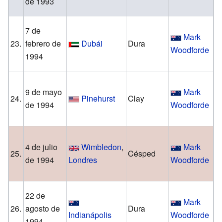
de 1993
V
7 de
Mark
C
23.
febrero de
Dubái
Dura
Woodforde
1994
F
9 de mayo
Mark
P
24.
Pinehurst
Clay
de 1994
Woodforde
R
4 de julio
Wimbledon
,
Mark
C
25.
Césped
de 1994
Londres
Woodforde
G
22 de
Mark
G
26.
agosto de
Dura
Indianápolis
Woodforde
1994