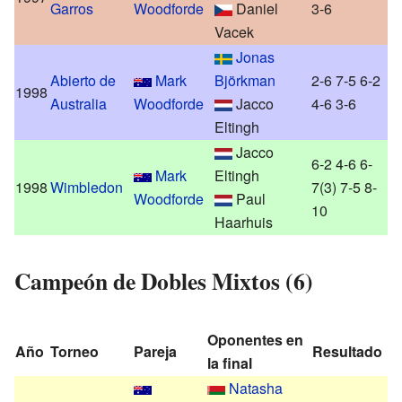
Garros
Woodforde
Daniel
3-6
Vacek
Jonas
Abierto de
Mark
Björkman
2-6 7-5 6-2
1998
Australia
Woodforde
Jacco
4-6 3-6
Eltingh
Jacco
6-2 4-6 6-
Mark
Eltingh
1998
Wimbledon
7(3) 7-5 8-
Woodforde
Paul
10
Haarhuis
Campeón de Dobles Mixtos (6)
Oponentes en
Año
Torneo
Pareja
Resultado
la final
Natasha