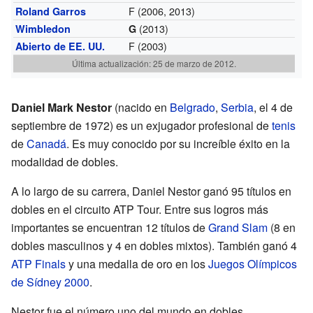
F (2006, 2013)
Roland Garros
(2013)
Wimbledon
G
F (2003)
Abierto de EE. UU.
Última actualización: 25 de marzo de 2012.
Daniel Mark Nestor
(nacido en
Belgrado
,
Serbia
, el 4 de
septiembre de 1972) es un exjugador profesional de
tenis
de
Canadá
. Es muy conocido por su increíble éxito en la
modalidad de dobles.
A lo largo de su carrera, Daniel Nestor ganó 95 títulos en
dobles en el circuito ATP Tour. Entre sus logros más
importantes se encuentran 12 títulos de
Grand Slam
(8 en
dobles masculinos y 4 en dobles mixtos). También ganó 4
ATP Finals
y una medalla de oro en los
Juegos Olímpicos
de Sídney 2000
.
Nestor fue el número uno del mundo en dobles