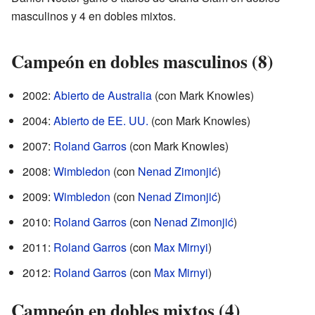
masculinos y 4 en dobles mixtos.
Campeón en dobles masculinos (8)
2002:
Abierto de Australia
(con Mark Knowles)
2004:
Abierto de EE. UU.
(con Mark Knowles)
2007:
Roland Garros
(con Mark Knowles)
2008:
Wimbledon
(con
Nenad Zimonjić
)
2009:
Wimbledon
(con
Nenad Zimonjić
)
2010:
Roland Garros
(con
Nenad Zimonjić
)
2011:
Roland Garros
(con
Max Mirnyi
)
2012:
Roland Garros
(con
Max Mirnyi
)
Campeón en dobles mixtos (4)