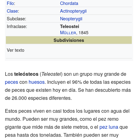
Filo
:
Chordata
Clase
:
Actinopterygii
Subclase:
Neopterygii
Infraclase:
Teleostei
Müller
, 1845
Subdivisiones
Ver texto
Los
teleósteos
(
Teleostei
) son un grupo muy grande de
peces
con
huesos
. Incluyen el 96% de todas las especies
de peces que existen hoy en día. Se han descubierto más
de 26.000 especies diferentes.
Estos peces viven en casi todos los lugares con agua del
mundo. Pueden ser muy grandes, como el pez remo
gigante que mide más de siete metros, o el
pez luna
que
pesa hasta dos toneladas. También pueden ser muy