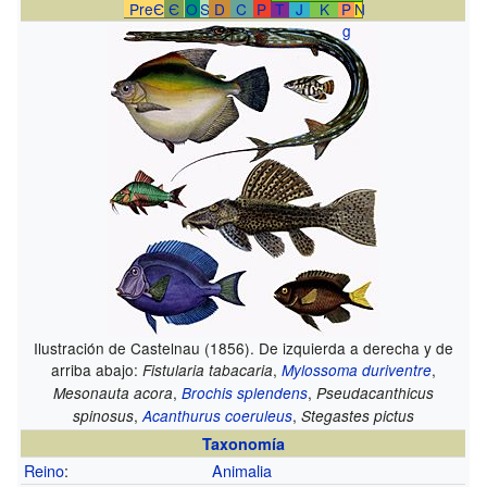
PreЄ
Є
O
S
D
C
P
T
J
K
P
N
g
Ilustración de Castelnau (1856). De izquierda a derecha y de
arriba abajo:
,
,
Fistularia tabacaria
Mylossoma duriventre
,
,
Mesonauta acora
Brochis splendens
Pseudacanthicus
,
,
spinosus
Acanthurus coeruleus
Stegastes pictus
Taxonomía
Reino
:
Animalia