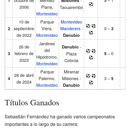
1
octubre de
Méndez
-
3
Ap
Misiones
2006
Piana,
Tacuarembó
Montevideo
10 de
Parque
Montevideo
T
septiembre
Viera,
Wanderers
-
0 –
Cl
2
3
de 2022
Montevideo
Danubio
Jardines
26 de
-
T
Danubio
del
febrero de
– 0
Ap
3
Plaza
5
Hipódromo,
2023
Colonia
Montevideo
Parque
Miramar
T
28 de abril
Palermo,
Misiones -
3 –
Ap
4
5
de 2024
Montevideo
Danubio
Títulos Ganados
Sebastián Fernández ha ganado varios campeonatos
importantes a lo largo de su carrera: