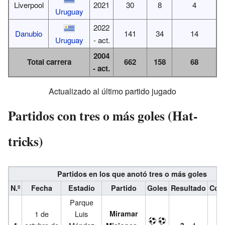
Liverpool
2021
30
8
4
Uruguay
2022
Danubio
141
34
14
Uruguay
- act.
2004
Total carrera
662
158
68
- act.
Actualizado al último partido jugado
Partidos con tres o más goles (Hat-
tricks)
Partidos en los que anotó tres o más goles
N.º
Fecha
Estadio
Partido
Goles
Resultado
Com
Parque
1 de
Luis
Miramar
T
– 1