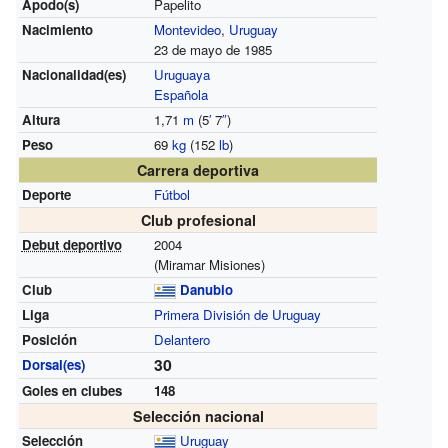
Apodo(s)
Papelito
Nacimiento
Montevideo
,
Uruguay
23 de mayo de 1985
Nacionalidad(es)
Uruguaya
Española
Altura
1,71
m
(5
′
7
″
)
Peso
69
kg
(152
lb
)
Carrera deportiva
Deporte
Fútbol
Club profesional
Debut deportivo
2004
(Miramar Misiones)
Club
Danubio
Liga
Primera División de Uruguay
Posición
Delantero
30
Dorsal(es)
Goles en clubes
148
Selección nacional
Selección
Uruguay