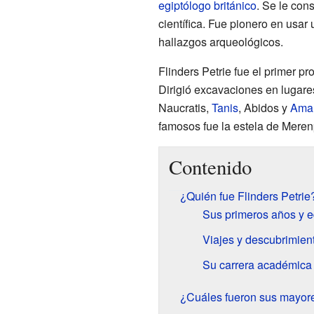
egiptólogo
británico
. Se le con
científica. Fue pionero en usa
hallazgos arqueológicos.
Flinders Petrie fue el primer pr
Dirigió excavaciones en lugar
Naucratis,
Tanis
, Abidos y
Ama
famosos fue la estela de Meren
Contenido
¿Quién fue Flinders Petrie
Sus primeros años y 
Viajes y descubrimien
Su carrera académica
¿Cuáles fueron sus mayore