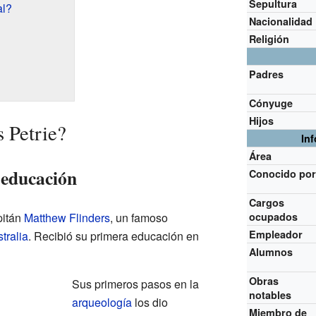
Sepultura
al?
Nacionalidad
Religión
Padres
Cónyuge
Hijos
 Petrie?
In
Área
 educación
Conocido po
Cargos
pitán
Matthew Flinders
, un famoso
ocupados
Empleador
tralia
. Recibió su primera educación en
Alumnos
Obras
Sus primeros pasos en la
notables
arqueología
los dio
Miembro de