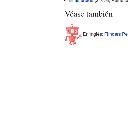
El
asteroide
(21476) Petrie f
Véase también
En inglés:
Flinders Pet