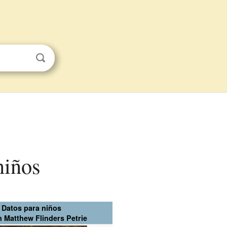
niños
Datos para niños
m Matthew Flinders Petrie