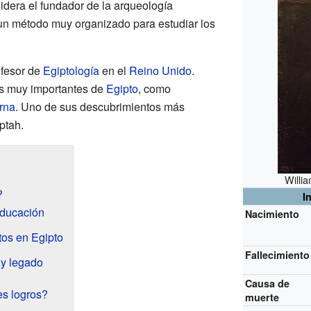
sidera el fundador de la arqueología
r un método muy organizado para estudiar los
ofesor de
Egiptología
en el
Reino Unido
.
es muy importantes de
Egipto
, como
rna
. Uno de sus descubrimientos más
ptah.
Willi
?
I
educación
Nacimiento
tos en Egipto
Fallecimiento
 y legado
Causa de
s logros?
muerte