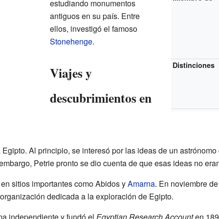
estudiando monumentos
antiguos en su país. Entre
ellos, investigó el famoso
Stonehenge
.
Distinciones
Viajes y
descubrimientos en
a Egipto. Al principio, se interesó por las ideas de un astrónomo
embargo, Petrie pronto se dio cuenta de que esas ideas no eran 
 en sitios importantes como Abidos y
Amarna
. En noviembre de
 organización dedicada a la exploración de Egipto.
rma independiente y fundó el
Egyptian Research Account
en 1894