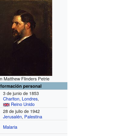
am Matthew Flinders Petrie
nformación personal
3 de junio de 1853
Charlton
,
Londres
,
Reino Unido
28 de julio de 1942
Jerusalén
,
Palestina
Malaria