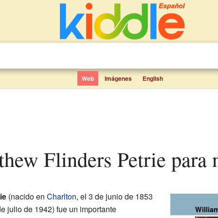
Web
Imágenes
English
tthew Flinders Petrie para 
ie
(nacido en
Charlton
, el 3 de junio de 1853
 de julio de 1942) fue un importante
Willia