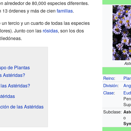
en alrededor de 80,000 especies diferentes.
n 13 órdenes y más de cien
familias
.
 un tercio y un cuarto de todas las especies
lores). Junto con las
rósidas
, son los dos
iledóneas.
Ast
upo de Plantas
s Astéridas?
Reino
:
Pla
las Astéridas?
División
:
Ang
Clase
:
Eud
stéridas
Pen
Sup
ación de las Astéridas
Subclase:
Ast
o
Sym