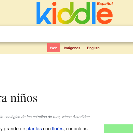
Web
Imágenes
English
ra niños
ia zoológica de las estrellas de mar, véase Asteriidae.
y grande de
plantas
con
flores
, conocidas