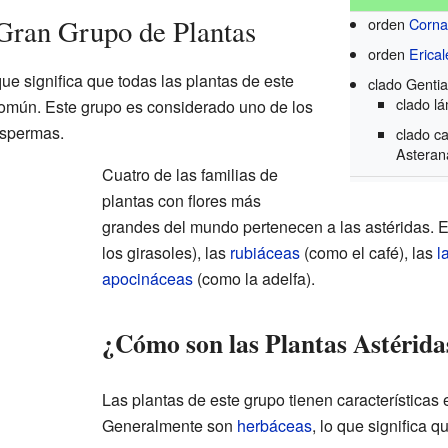
Gran Grupo de Plantas
orden
Corna
orden
Erical
 que significa que todas las plantas de este
clado Genti
clado l
omún. Este grupo es considerado uno de los
ospermas.
clado ca
Asteran
Cuatro de las familias de
plantas con flores más
grandes del mundo pertenecen a las astéridas. 
los girasoles), las
rubiáceas
(como el café), las
l
apocináceas
(como la adelfa).
¿Cómo son las Plantas Astérida
Las plantas de este grupo tienen características 
Generalmente son
herbáceas
, lo que significa q