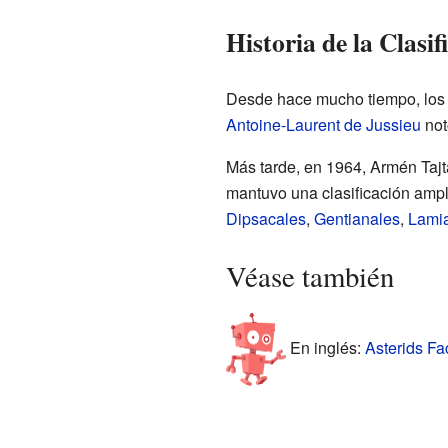
Historia de la Clasif
Desde hace mucho tiempo, los c
Antoine-Laurent de Jussieu
not
Más tarde, en 1964, Armén Tajta
mantuvo una clasificación ampl
Dipsacales
,
Gentianales
,
Lami
Véase también
En inglés:
Asterids Fac