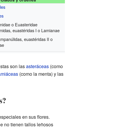
les
es
anidae o Euasteridae
ámidas, euastéridas I o Lamianae
mpanúlidas, euastéridas II o
ae
Estas son las
asteráceas
(como
amiáceas
(como la menta) y las
s?
especiales en sus flores.
ue no tienen tallos leñosos