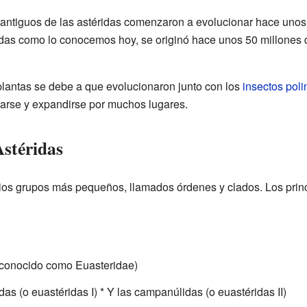
antiguos de las astéridas comenzaron a evolucionar hace unos
idas como lo conocemos hoy, se originó hace unos 50 millones de
 plantas se debe a que evolucionaron junto con los
insectos poli
arse y expandirse por muchos lugares.
Astéridas
rios grupos más pequeños, llamados órdenes y clados. Los prin
 conocido como Euasteridae)
das (o euastéridas I) * Y las campanúlidas (o euastéridas II)