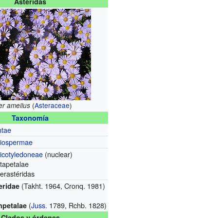
Astéridas
(
Asteraceae
)
er amellus
Taxonomía
ntae
iospermae
icotyledoneae
(nuclear)
tapetalae
erastéridas
(Takht. 1964, Cronq. 1981)
eridae
(
Juss.
1789, Rchb. 1828)
petalae
Clados y órdenes