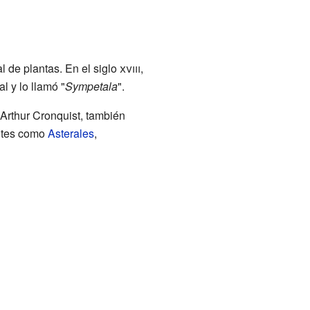
 de plantas. En el siglo
xviii
,
 y lo llamó "
Sympetala
".
 Arthur Cronquist, también
antes como
Asterales
,