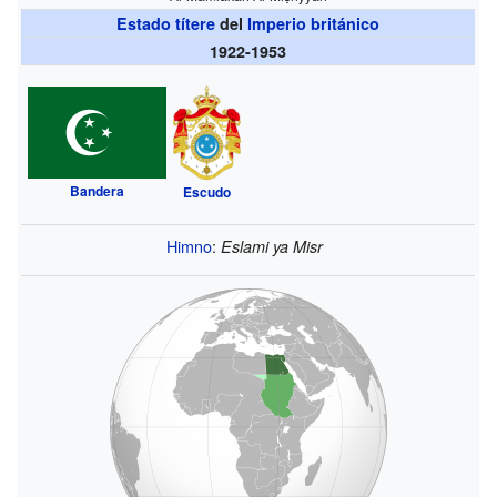
Estado títere
del
Imperio británico
1922-1953
Bandera
Escudo
Himno
:
Eslami ya Misr