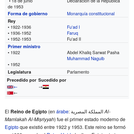
• 18 de junio
Declaración de la República
de 1953
Monarquía constitucional
Forma de gobierno
Rey
• 1922-1936
Fu'ad I
• 1936-1952
Faruq
• 1952-1953
Fu'ad II
Primer ministro
• 1922
Abdel Khaliq Sarwat Pasha
Muhammad Naguib
• 1952
Parlamento
Legislatura
Precedido por
Sucedido por
←
→
←
El
Reino de Egipto
(en
árabe
: المملكة المصرية
Al-
Mamlakah Al-Miṣriyyah
) fue el primer estado moderno de
Egipto
que existió entre 1922 y 1953. Este reino se formó