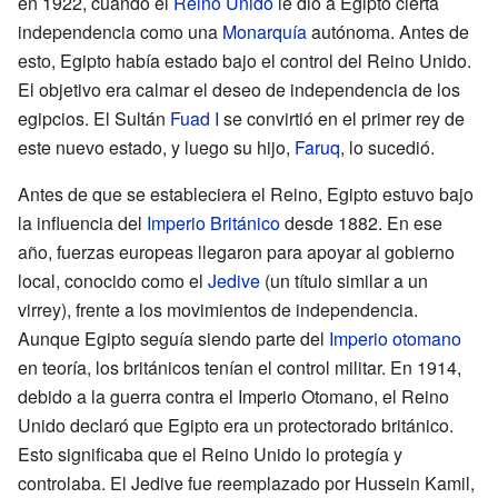
en 1922, cuando el
Reino Unido
le dio a Egipto cierta
independencia como una
Monarquía
autónoma. Antes de
esto, Egipto había estado bajo el control del Reino Unido.
El objetivo era calmar el deseo de independencia de los
egipcios. El Sultán
Fuad I
se convirtió en el primer rey de
este nuevo estado, y luego su hijo,
Faruq
, lo sucedió.
Antes de que se estableciera el Reino, Egipto estuvo bajo
la influencia del
Imperio Británico
desde 1882. En ese
año, fuerzas europeas llegaron para apoyar al gobierno
local, conocido como el
Jedive
(un título similar a un
virrey), frente a los movimientos de independencia.
Aunque Egipto seguía siendo parte del
Imperio otomano
en teoría, los británicos tenían el control militar. En 1914,
debido a la guerra contra el Imperio Otomano, el Reino
Unido declaró que Egipto era un protectorado británico.
Esto significaba que el Reino Unido lo protegía y
controlaba. El Jedive fue reemplazado por Hussein Kamil,