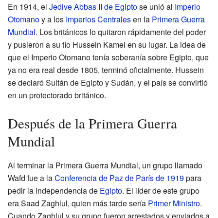
En 1914, el
Jedive
Abbas II de Egipto
se unió al
Imperio
Otomano
y a los
Imperios Centrales
en la
Primera Guerra
Mundial
. Los británicos lo quitaron rápidamente del poder
y pusieron a su tío Hussein Kamel en su lugar. La idea de
que el Imperio Otomano tenía soberanía sobre Egipto, que
ya no era real desde 1805, terminó oficialmente. Hussein
se declaró Sultán de Egipto y Sudán, y el país se convirtió
en un protectorado británico.
Después de la Primera Guerra
Mundial
Al terminar la Primera Guerra Mundial, un grupo llamado
Wafd fue a la
Conferencia de Paz de París de 1919
para
pedir la independencia de
Egipto
. El líder de este grupo
era Saad Zaghlul, quien más tarde sería
Primer Ministro
.
Cuando Zaghlul y su grupo fueron arrestados y enviados a