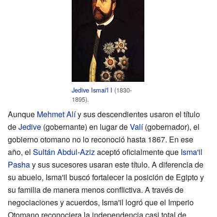
Jedive
Ismai'l I
(1830-
1895).
Aunque
Mehmet Alí
y sus descendientes usaron el título
de
Jedive
(gobernante) en lugar de
Valí
(gobernador), el
gobierno otomano no lo reconoció hasta 1867. En ese
año, el
Sultán Abdul-Aziz
aceptó oficialmente que
Isma'il
Pasha
y sus sucesores usaran este título. A diferencia de
su abuelo, Isma'il buscó fortalecer la posición de Egipto y
su familia de manera menos conflictiva. A través de
negociaciones y acuerdos, Isma'il logró que el Imperio
Otomano reconociera la independencia casi total de