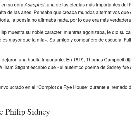
ó en su obra
Astrophel
, una de las elegías más importantes del
 alta de las artes. Pensaba que creaba mundos alternativos que
historia, la poesía no afirmaba nada, por lo que era más verdadera
ip muestra su noble carácter: mientras agonizaba, le dio su ca
d es mayor que la mía». Su amigo y compañero de escuela, Fulke
ey dejaron una huella importante. En 1819, Thomas Campbell dij
illiam Stigant escribió que «el auténtico poema de Sidney fue 
 involucrado en el "Complot de Rye House" durante el reinado 
e Philip Sidney