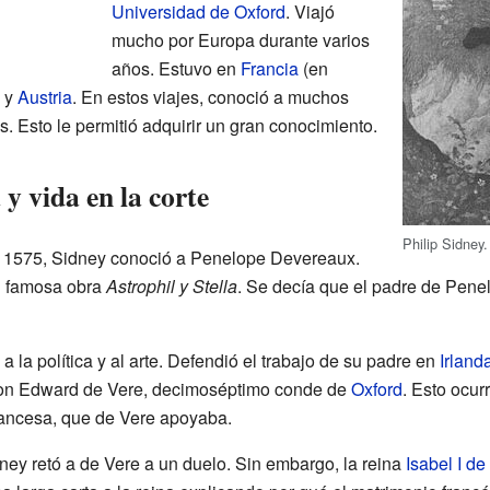
Universidad de Oxford
. Viajó
mucho por Europa durante varios
años. Estuvo en
Francia
(en
y
Austria
. En estos viajes, conoció a muchos
. Esto le permitió adquirir un gran conocimiento.
y vida en la corte
Philip Sidney.
n 1575, Sidney conoció a Penelope Devereaux.
su famosa obra
Astrophil y Stella
. Se decía que el padre de Pene
a la política y al arte. Defendió el trabajo de su padre en
Irland
on Edward de Vere, decimoséptimo conde de
Oxford
. Esto ocur
rancesa, que de Vere apoyaba.
ney retó a de Vere a un duelo. Sin embargo, la reina
Isabel I de