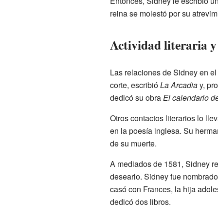
Entonces, Sidney le escribió un
reina se molestó por su atrevimi
Actividad literaria y
Las relaciones de Sidney en el
corte, escribió
La Arcadia
y, pr
dedicó su obra
El calendario de
Otros contactos literarios lo ll
en la poesía inglesa. Su herma
de su muerte.
A mediados de 1581, Sidney reg
desearlo. Sidney fue nombrado 
casó con Frances, la hija adol
dedicó dos libros.