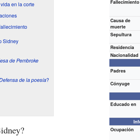
Fallecimiento
vida en la corte
elaciones
Causa de
 fallecimiento
muerte
Sepultura
p Sidney
Residencia
Nacionalidad
desa de Pembroke
Padres
Defensa de la poesía
?
Cónyuge
Educado en
In
Sidney?
Ocupación