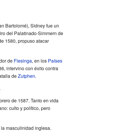
an Bartolomé), Sidney fue un
miro del Palatinado-Simmern de
 de 1580, propuso atacar
ador de
Flesinga
, en los
Países
86, intervino con éxito contra
atalla de
Zutphen
.
.
brero de 1587. Tanto en vida
: culto y político, pero
 la masculinidad inglesa.