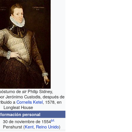
 póstumo de
Philip Sidney,
sir
por Jerónimo Custodis, después de
tribuido a
Cornelis Ketel
, 1578, en
Longleat House
nformación personal
jul.
30 de noviembre de 1554
Penshurst (
Kent
,
Reino Unido
)