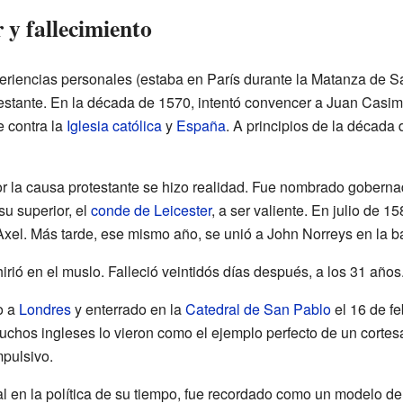
 y fallecimiento
periencias personales (estaba en París durante la Matanza de S
testante. En la década de 1570, intentó convencer a Juan Casi
e contra la
Iglesia católica
y
España
. A principios de la década
r la causa protestante se hizo realidad. Fue nombrado gobern
su superior, el
conde de Leicester
, a ser valiente. En julio de 15
Axel. Más tarde, ese mismo año, se unió a John Norreys en la b
irió en el muslo. Falleció veintidós días después, a los 31 años
o a
Londres
y enterrado en la
Catedral de San Pablo
el 16 de fe
hos ingleses lo vieron como el ejemplo perfecto de un cortesano
mpulsivo.
l en la política de su tiempo, fue recordado como un modelo de