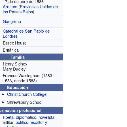
17 de octubre de 1586
Arnhem
(
Provincias Unidas de
los Países Bajos
)
Gangrena
Catedral de San Pablo de
Londres
Essex House
Británica
Familia
Henry Sidney
Mary Dudley
Frances Walsingham
(1583-
1586, desde 1583)
Educación
Christ Church College
Shrewsbury School
formación profesional
Poeta
,
diplomático
,
novelista
,
militar,
político
,
escritor
y