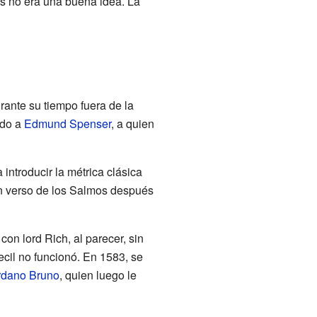
és no era una buena idea. La
rante su tiempo fuera de la
ido a
Edmund Spenser
, a quien
 introducir la métrica clásica
en verso de los Salmos después
n lord Rich, al parecer, sin
cil no funcionó. En 1583, se
rdano Bruno
, quien luego le