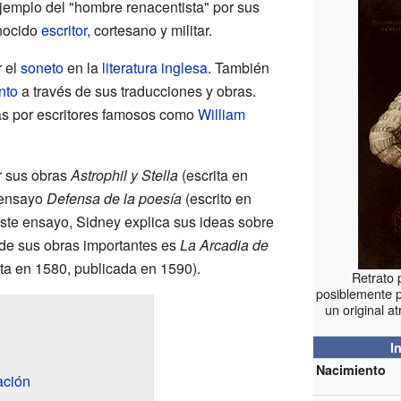
ejemplo del "hombre renacentista" por sus
onocido
escritor
, cortesano y militar.
r el
soneto
en la
literatura inglesa
. También
nto
a través de sus traducciones y obras.
as por escritores famosos como
William
r sus obras
Astrophil y Stella
(escrita en
 ensayo
Defensa de la poesía
(escrito en
ste ensayo, Sidney explica sus ideas sobre
a de sus obras importantes es
La Arcadia de
ta en 1580, publicada en 1590).
Retrato
posiblemente 
un original a
I
Nacimiento
ación