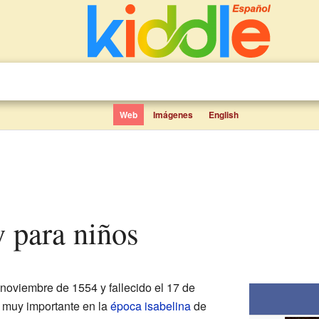
Web
Imágenes
English
y para niños
noviembre de 1554 y fallecido el 17 de
a muy importante en la
época isabelina
de