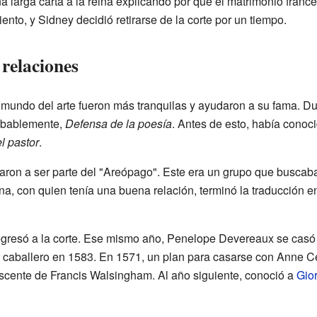
a larga carta a la reina explicando por qué el matrimonio franc
ento, y Sidney decidió retirarse de la corte por un tiempo.
 relaciones
 mundo del arte fueron más tranquilas y ayudaron a su fama. Du
obablemente,
Defensa de la poesía
. Antes de esto, había conoc
l pastor
.
evaron a ser parte del "Areópago". Este era un grupo que buscaba
na, con quien tenía una buena relación, terminó la traducción 
resó a la corte. Ese mismo año, Penelope Devereaux se casó co
caballero en 1583. En 1571, un plan para casarse con Anne Ce
escente de Francis Walsingham. Al año siguiente, conoció a
Gio