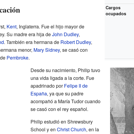
cación
Cargos
ocupados
st,
Kent
, Inglaterra. Fue el hijo mayor de
y. Su madre era hija de
John Dudley
,
nd
. También era hermana de
Robert Dudley
,
 hermana menor,
Mary Sidney
, se casó con
 de
Pembroke
.
Desde su nacimiento, Philip tuvo
una vida ligada a la corte. Fue
apadrinado por
Felipe II de
España
, ya que su padre
acompañó a María Tudor cuando
se casó con el rey español.
Philip estudió en Shrewsbury
School y en
Christ Church
, en la