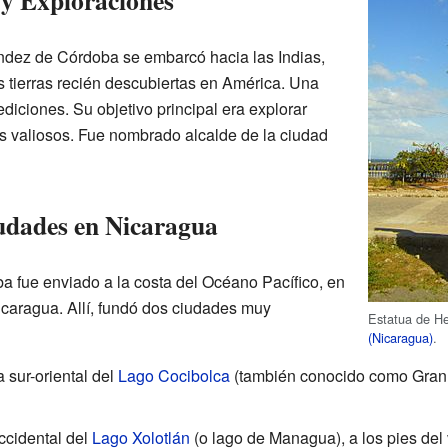
 y Exploraciones
ndez de Córdoba se embarcó hacia las Indias,
 tierras recién descubiertas en América. Una
pediciones. Su objetivo principal era explorar
os valiosos. Fue nombrado alcalde de la ciudad
udades en Nicaragua
 fue enviado a la costa del Océano Pacífico, en
aragua. Allí, fundó dos ciudades muy
Estatua de H
(Nicaragua)
.
a sur-oriental del
Lago Cocibolca
(también conocido como Gran 
ccidental del
Lago Xolotlán
(o lago de Managua), a los pies del