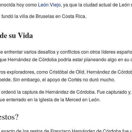
conocida hoy como
León Viejo
, ya que la ciudad actual de León 
fundó la villa de Bruselas en Costa Rica.
 de su Vida
nfrentar varios desafíos y conflictos con otros líderes españo
que Hernández de Córdoba podría estar planeando algo en su c
ros exploradores, como Cristóbal de Olid. Hernández de Córdob
belde. Sin embargo, el apoyo de Cortés no duró mucho.
 ordenó la captura de Hernández de Córdoba. Fue capturado y, 
ue enterrado en la iglesia de la Merced en León.
estos?
 exacto de los restos de Francisco Hernández de Córdoba fue u