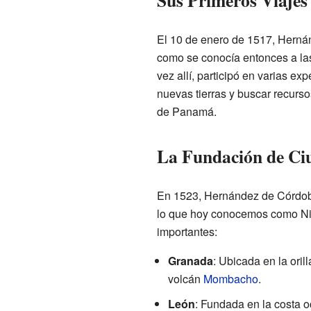
Sus Primeros Viajes
El 10 de enero de 1517, Herná
como se conocía entonces a las
vez allí, participó en varias ex
nuevas tierras y buscar recurs
de Panamá.
La Fundación de Ci
En 1523, Hernández de Córdoba
lo que hoy conocemos como Nic
importantes:
Granada
: Ubicada en la orill
volcán
Mombacho
.
León
: Fundada en la costa o