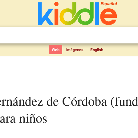
Web
Imágenes
English
ara niños