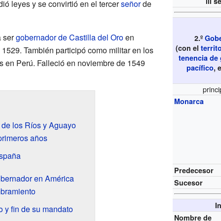
iii
se
ó leyes y se convirtió en el tercer
señor
de
a ser
gobernador de Castilla del Oro
en
2.º
Gobe
(con el
terri
 1529. También participó como militar en los
tenencia de
es en Perú. Falleció en noviembre de 1549
pacífico
, 
princi
Monarca
 de los Ríos y Aguayo
 primeros años
España
Predecesor
obernador en América
Sucesor
mbramiento
I
io y fin de su mandato
Nombre de