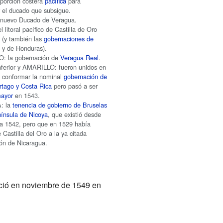
 porción costera
pacífica
para
 el ducado que subsigue.
 nuevo Ducado de Veragua.
litoral pacífico de Castilla de Oro
l (y también las
gobernaciones de
a
y de Honduras).
: la gobernación de
Veragua Real
.
erior y AMARILLO: fueron unidos en
 conformar la nominal
gobernación de
tago y Costa Rica
pero pasó a ser
mayor
en 1543.
: la
tenencia de gobierno de Bruselas
ínsula de Nicoya
, que existió desde
a 1542, pero que en 1529 había
Castilla del Oro a la ya citada
ón de Nicaragua.
eció en noviembre de 1549 en