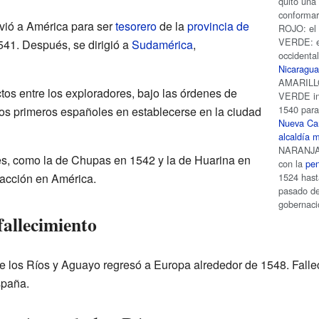
quitó una
conformar
lvió a América para ser
tesorero
de la
provincia de
ROJO: el
VERDE: el 
41. Después, se dirigió a
Sudamérica
,
occidenta
Nicaragu
AMARILLO
ctos entre los exploradores, bajo las órdenes de
VERDE inf
1540 para
los primeros españoles en establecerse en la ciudad
Nueva Car
alcaldía 
NARANJA
tes, como la de Chupas en 1542 y la de Huarina en
con la
pen
1524 hast
 acción en América.
pasado de 
gobernaci
fallecimiento
de los Ríos y Aguayo regresó a Europa alrededor de 1548. Fall
spaña.