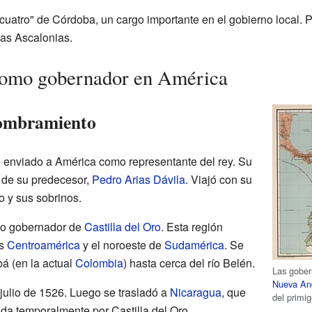
uatro" de Córdoba, un cargo importante en el gobierno local. Po
Las Ascalonias.
 como gobernador en América
nombramiento
e enviado a América como representante del rey. Su
n de su predecesor,
Pedro Arias Dávila
. Viajó con su
o y sus sobrinos.
do gobernador de
Castilla del Oro
. Esta región
es
Centroamérica
y el noroeste de
Sudamérica
. Se
á (en la actual
Colombia
) hasta cerca del río Belén.
Las gobe
Nueva An
ulio de 1526. Luego se trasladó a
Nicaragua
, que
del primi
a temporalmente por Castilla del Oro.