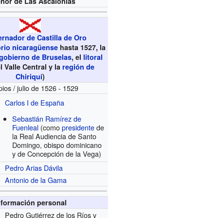
ñor de Las Ascalonias
rnador de Castilla de Oro
torio nicaragüense
hasta 1527, la
 gobierno de Bruselas
, el
litoral
el Valle Central y la
región de
Chiriquí
)
pios / julio de 1526 - 1529
Carlos I de España
Sebastián Ramírez de
Fuenleal
(como
presidente
de
la Real Audiencia de Santo
Domingo, obispo dominicano
y de Concepción de la Vega)
Pedro Arias Dávila
Antonio de la Gama
nformación personal
Pedro Gutiérrez de los Ríos y