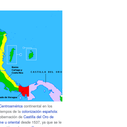
Centroamérica
continental en los
tiempos de la
colonización española
:
gobernación de
Castilla del Oro de
me u oriental
desde 1537, ya que se le