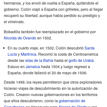
hermanos, y los envió de vuelta a España, quitándole el
gobierno. Colón viajó a España con grilletes, pero al llegar
recuperó su libertad, aunque había perdido su prestigio y
el virreinato.
Bobadilla también fue reemplazado en el gobierno por
Nicolás de Ovando
en 1502.
En su cuarto viaje, en 1502, Colón descubrió
Santa
Lucía
y
Martinica
. Recorrió la costa de Centroamérica
desde las
islas de la Bahía
hasta el
golfo de Urabá
.
Estuvo en
Jamaica
hasta 1504 y luego regresó a
España, donde falleció el 20 de mayo de 1506.
Desde 1499, los reyes permitieron que otros exploradores
hicieran viajes de descubrimiento sin la autorización de
Colón. Crearon nuevas gobernaciones en los territorios
que ellos descubrieron, como la
gobernación de
Coquibacoa
en Venezuela para
Alonso de Ojeda
y una