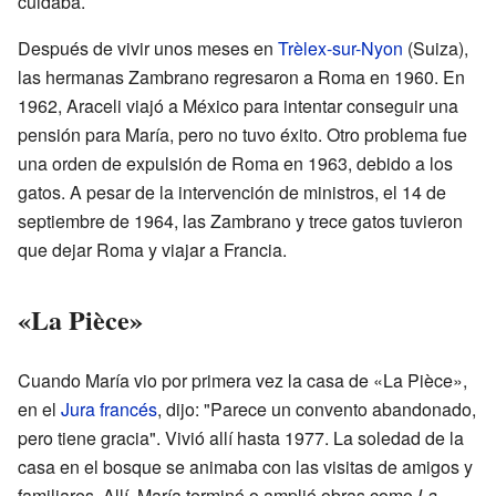
cuidaba.
Después de vivir unos meses en
Trèlex-sur-Nyon
(Suiza),
las hermanas Zambrano regresaron a Roma en 1960. En
1962, Araceli viajó a México para intentar conseguir una
pensión para María, pero no tuvo éxito. Otro problema fue
una orden de expulsión de Roma en 1963, debido a los
gatos. A pesar de la intervención de ministros, el 14 de
septiembre de 1964, las Zambrano y trece gatos tuvieron
que dejar Roma y viajar a Francia.
«La Pièce»
Cuando María vio por primera vez la casa de «La Pièce»,
en el
Jura francés
, dijo: "Parece un convento abandonado,
pero tiene gracia". Vivió allí hasta 1977. La soledad de la
casa en el bosque se animaba con las visitas de amigos y
familiares. Allí, María terminó o amplió obras como
La