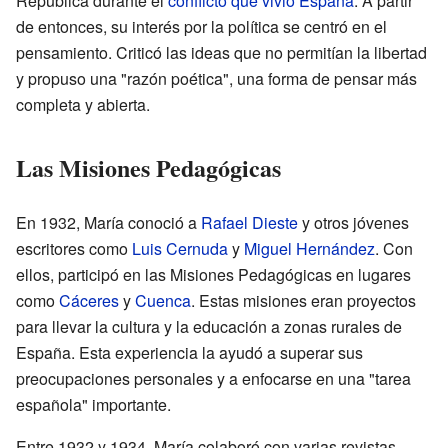
República durante el
conflicto que vivió España
. A partir
de entonces, su interés por la política se centró en el
pensamiento. Criticó las ideas que no permitían la libertad
y propuso una "razón poética", una forma de pensar más
completa y abierta.
Las Misiones Pedagógicas
En 1932, María conoció a
Rafael Dieste
y otros jóvenes
escritores como
Luis Cernuda
y
Miguel Hernández
. Con
ellos, participó en las Misiones Pedagógicas en lugares
como
Cáceres
y
Cuenca
. Estas misiones eran proyectos
para llevar la cultura y la educación a zonas rurales de
España. Esta experiencia la ayudó a superar sus
preocupaciones personales y a enfocarse en una "tarea
española" importante.
Entre 1932 y 1934, María colaboró con varias revistas