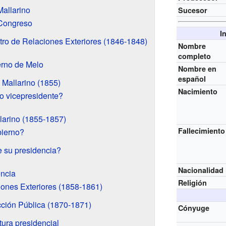
Mallarino
Sucesor
 Congreso
I
tro de Relaciones Exteriores (1846-1848)
Nombre
completo
erno de Melo
Nombre en
español
 Mallarino (1855)
Nacimiento
o vicepresidente?
larino (1855-1857)
Fallecimiento
ierno?
e su presidencia?
Nacionalidad
encia
Religión
iones Exteriores (1858-1861)
ucción Pública (1870-1871)
Cónyuge
ura presidencial