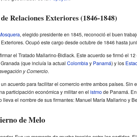
 de Relaciones Exteriores (1846-1848)
Mosquera
, elegido presidente en 1845, reconoció el buen trabaj
Exteriores. Ocupó este cargo desde octubre de 1846 hasta jun
irmar el Tratado Mallarino-Bidlack. Este acuerdo se firmó el 1
 Granada (que incluía la actual
Colombia
y
Panamá
) y los
Esta
Navegación y Comercio
.
 un acuerdo para facilitar el comercio entre ambos países. Sin 
a participación económica y militar en el
istmo
de Panamá. En 
o lleva el nombre de sus firmantes: Manuel María Mallarino y B
bierno de Melo
l poder. Fue un momento de mucha tensión entre los partidos. El