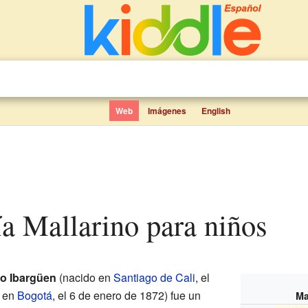
Web
Imágenes
English
ía Mallarino para niños
o Ibargüen
(nacido en
Santiago de Cali
, el
o en
Bogotá
, el 6 de enero de 1872) fue un
Ma