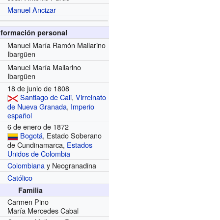
Manuel Ancizar
nformación personal
Manuel María Ramón Mallarino
Ibargüen
Manuel María Mallarino
Ibargüen
18 de junio de 1808
Santiago de Cali
,
Virreinato
de Nueva Granada
,
Imperio
español
6 de enero de 1872
Bogotá
, Estado Soberano
de Cundinamarca,
Estados
Unidos de Colombia
Colombiana
y Neogranadina
Católico
Familia
Carmen Pino
María Mercedes Cabal