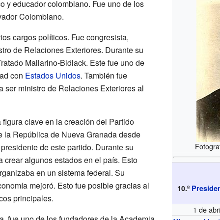
co y educador colombiano. Fue uno de los
vador Colombiano.
ios cargos políticos. Fue congresista,
stro de Relaciones Exteriores. Durante su
Tratado Mallarino-Bidlack. Este fue uno de
tad con
Estados Unidos
. También fue
a ser ministro de Relaciones Exteriores al
figura clave en la creación del Partido
de la República de Nueva Granada desde
Fotogra
presidente de este partido. Durante su
a crear algunos estados en el país. Esto
rganizaba en un sistema federal. Su
conomía mejoró. Esto fue posible gracias al
10.º
Presiden
cos principales.
1 de abr
a, fue uno de los fundadores de la Academia