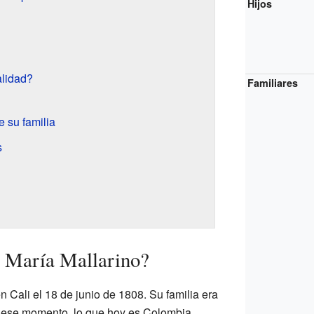
Hijos
lidad?
Familiares
 su familia
s
 María Mallarino?
 Cali el 18 de junio de 1808. Su familia era
n ese momento, lo que hoy es Colombia