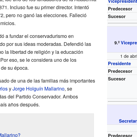
Vicepresiden
. Incluso fue su primer director. Intentó
Predecesor
2, pero no ganó las elecciones. Falleció
Sucesor
micios.
dó a fundar el conservadurismo en
9.º
Vicepre
ido por sus ideas moderadas. Defendió las
o la libertad de religión y la educación
1 de abr
. Por eso, se le considera uno de los
Presidente
de su época.
Predecesor
Sucesor
sado de una de las familias más importantes
rlos
y
Jorge Holguín Mallarino
, se
adas del Partido Conservador. Ambos
 país años después.
Secretar
allarino?
Predecesor