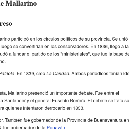
de Mallarino
greso
ino participó en los círculos políticos de su provincia. Se unió 
 luego se convertirían en los conservadores. En 1836, llegó a la
 a fundar el partido de los "ministeriales", que fue la base de
no.
Patriota
. En 1839, creó
La Caridad
. Ambos periódicos tenían id
ta, Mallarino presenció un importante debate. Fue entre el
a Santander y el general Eusebio Borrero. El debate se trató s
ra quienes intentaron derrocarlo en 1833.
or. También fue gobernador de la Provincia de Buenaventura en
, fue gobernador de la
Popayán
.