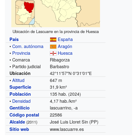
Ubicación de Lascuarre en la provincia de Huesca
España
País
•
Com. autónoma
Aragón
•
Provincia
Huesca
• Comarca
Ribagorza
• Partido judicial
Barbastro
Ubicación
42°11′57″N
0°31′01″E
•
Altitud
647 m
31,9 km²
Superficie
135 hab.
Población
(2024)
•
Densidad
4,17 hab./km²
lascuarrino, -a
Gentilicio
22586
Código postal
José Luis Lloret Sin (PP)
Alcalde
(2011)
www.lascuarre.es
Sitio web