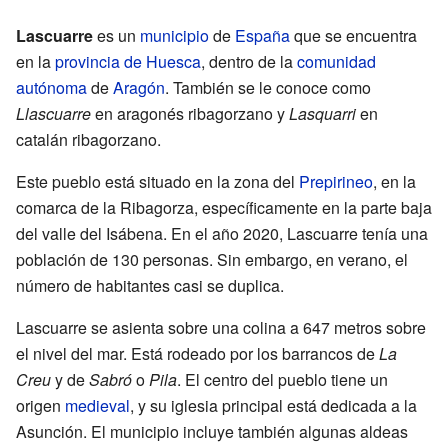
Lascuarre
es un
municipio
de
España
que se encuentra
en la
provincia de Huesca
, dentro de la
comunidad
autónoma
de
Aragón
. También se le conoce como
Llascuarre
en aragonés ribagorzano y
Lasquarri
en
catalán ribagorzano.
Este pueblo está situado en la zona del
Prepirineo
, en la
comarca de la Ribagorza, específicamente en la parte baja
del valle del Isábena. En el año 2020, Lascuarre tenía una
población de 130 personas. Sin embargo, en verano, el
número de habitantes casi se duplica.
Lascuarre se asienta sobre una colina a 647 metros sobre
el nivel del mar. Está rodeado por los barrancos de
La
Creu
y de
Sabró
o
Pila
. El centro del pueblo tiene un
origen
medieval
, y su iglesia principal está dedicada a la
Asunción. El municipio incluye también algunas aldeas