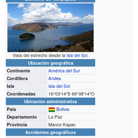
Vista del estrecho desde la
isla del Sol
.
Ubicación geográfica
América del Sur
Continente
Andes
Cordillera
Isla del Sol
Isla
16°03′14″S
69°08′14″O
Coordenadas
Ubicación administrativa
Bolivia
País
La Paz
Departamento
Manco Kapac
Provincia
Accidentes geográficos