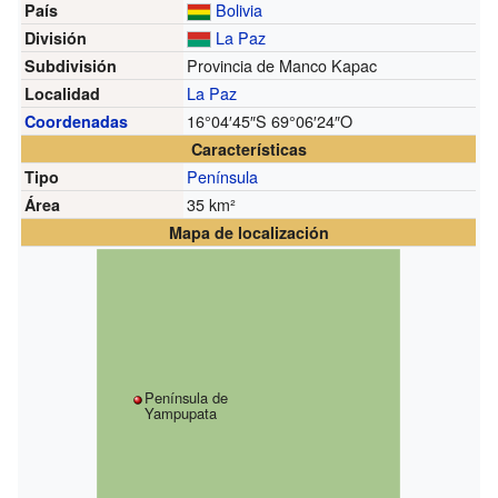
Bolivia
País
La Paz
División
Provincia de Manco Kapac
Subdivisión
La Paz
Localidad
16°04′45″S
69°06′24″O
Coordenadas
Características
Península
Tipo
35 km²
Área
Mapa de localización
Península de
Yampupata