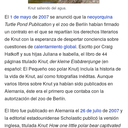
Knut saliendo del agua.
El
1 de mayo
de
2007
se anunció que la
neoyorquina
Turtle Pond Publication
y el zoo de Berlín habían firmado
un contrato en el que se repartían los derechos literarios
de Knut con la esperanza de despertar conciencia sobre
cuestiones de
calentamiento global
. Escrito por Craig
Hatkoff y sus hijas Juliana e Isabella, el libro de 44
páginas titulado
Knut, der kleine Eisbärenjunge
(en
español: El Pequeño oso polar Knut) incluía la historia de
la vida de Knut, así como fotografías inéditas. Aunque
varios libros sobre Knut ya habían sido publicados en
Alemania, éste era el primero que contaba con la
autorización del zoo de Berlín.
El libro fue publicado en Alemania el
26 de julio
de
2007
y
la editorial estadounidense Scholastic publicó la versión
inglesa, titulada
Knut: How one little polar bear captivated