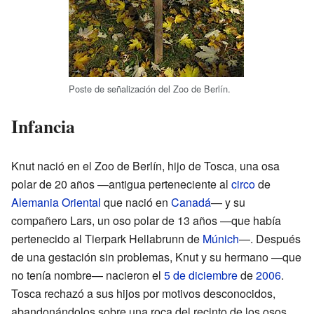
Poste de señalización del Zoo de Berlín.
Infancia
Knut nació en el Zoo de Berlín, hijo de Tosca, una osa
polar de 20 años —antigua perteneciente al
circo
de
Alemania Oriental
que nació en
Canadá
— y su
compañero Lars, un oso polar de 13 años —que había
pertenecido al Tierpark Hellabrunn de
Múnich
—. Después
de una gestación sin problemas, Knut y su hermano —que
no tenía nombre— nacieron el
5 de diciembre
de
2006
.
Tosca rechazó a sus hijos por motivos desconocidos,
abandonándolos sobre una roca del recinto de los osos