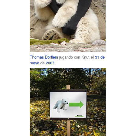
Thomas Dörflein
jugando con Knut el
31 de
mayo
de
2007
.