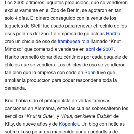
Los 2400 primeros juguetes producidos, que se vendieron
exclusivamente en el Zoo de Berlín, se agotaron en tan
solo 4 días. El dinero conseguido con la venta de los
juguetes de Steiff fue usado para renovar el recinto de los
osos polares del zoo. La empresa de golosinas
Haribo
creó un chicle de oso de
frambuesa roja
llamado "Knut
Mimoso" que comenzó a venderse en
abril de 2007
.
Haribo prometió donar diez céntimos por cada paquete de
chicles que se vendiera. Los chicles de oso se vendieron
tan bien que la empresa con sede en
Bonn
tuvo que
ampliar la producción para poder responder a toda la
demanda.
Knut había sido el protagonista de varias famosas
canciones en Alemania, entre las cuales sobresalieron los
sencillos "
Knut is Cute
", y "
Knut, der kleine Eisbär
" de
Kitty, de nueve años y de
Köpenick
. Un blog con noticias
sobre el oso polar era mantenido por un periodista de