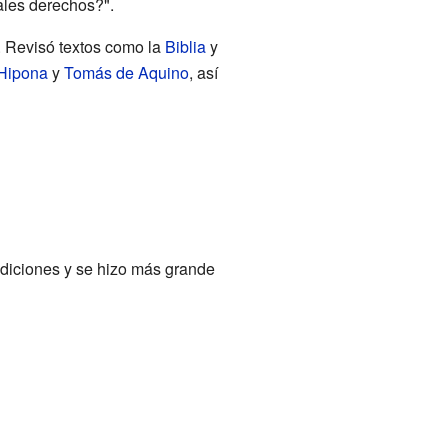
ales derechos?".
a. Revisó textos como la
Biblia
y
 Hipona
y
Tomás de Aquino
, así
ediciones y se hizo más grande