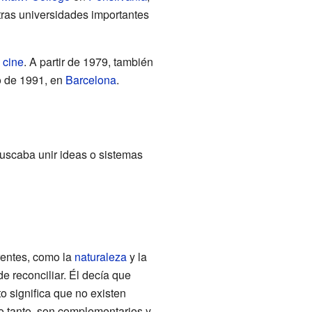
otras universidades importantes
e
cine
. A partir de 1979, también
ro de 1991, en
Barcelona
.
buscaba unir ideas o sistemas
rentes, como la
naturaleza
y la
e reconciliar. Él decía que
o significa que no existen
lo tanto, son complementarios y