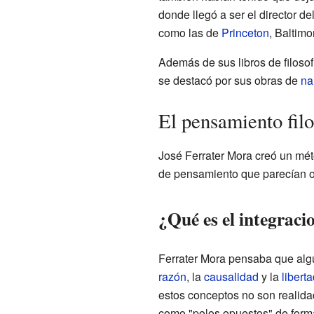
donde llegó a ser el director d
como las de
Princeton
, Baltimo
Además de sus libros de filosof
se destacó por sus obras de
na
El pensamiento fil
José Ferrater Mora creó un mét
de pensamiento que parecían 
¿Qué es el integrac
Ferrater Mora pensaba que algu
razón
, la
causalidad
y la
liberta
estos conceptos no son realidad
como "polos opuestos" de forma 