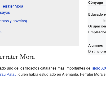
Cónyuge
Ferrater Mora
ensayos
Educado e
I
entos y novelas)
Ocupació
s
Empleado
Alumnos
Distincion
Ferrater Mora
ado uno de los filósofos catalanes más importantes del
siglo X
irau Palau
, quien había estudiado en Alemania. Ferrater Mora 