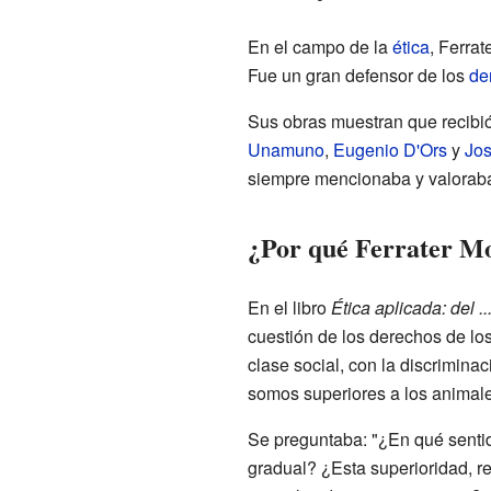
En el campo de la
ética
, Ferrat
Fue un gran defensor de los
de
Sus obras muestran que recibi
Unamuno
,
Eugenio D'Ors
y
Jos
siempre mencionaba y valoraba
¿Por qué Ferrater Mo
En el libro
Ética aplicada: del ..
cuestión de los derechos de lo
clase social, con la discrimin
somos superiores a los animale
Se preguntaba: "¿En qué senti
gradual? ¿Esta superioridad, r