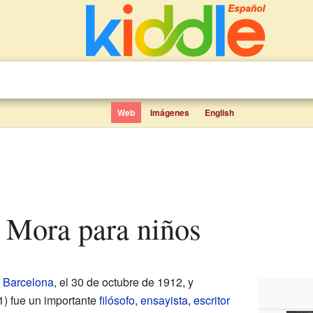
Web
Imágenes
English
r Mora para niños
n
Barcelona
, el 30 de octubre de 1912, y
1) fue un importante
filósofo
,
ensayista
,
escritor