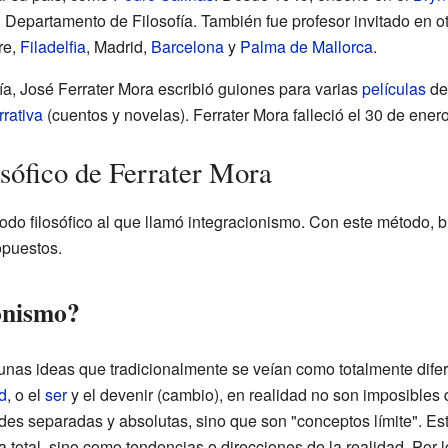
el Departamento de Filosofía. También fue profesor invitado en 
re,
Filadelfia
, Madrid,
Barcelona
y
Palma de Mallorca
.
ía, José Ferrater Mora escribió guiones para varias
películas
d
rrativa
(cuentos y novelas). Ferrater Mora falleció el 30 de ene
osófico de Ferrater Mora
odo filosófico al que llamó integracionismo. Con este método, 
opuestos.
ionismo?
nas ideas que tradicionalmente se veían como totalmente dife
d
, o el
ser
y el devenir (cambio), en realidad no son imposibles d
es separadas y absolutas, sino que son "conceptos límite". Est
total, sino como tendencias o direcciones de la realidad. Por 