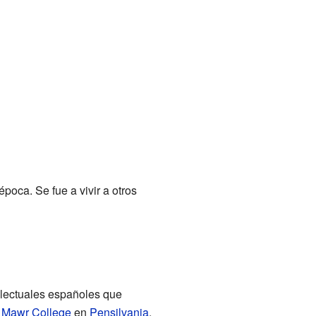
época. Se fue a vivir a otros
telectuales españoles que
 Mawr College
en
Pensilvania
,