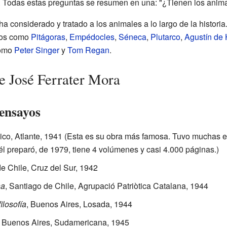
. Todas estas preguntas se resumen en una: "¿Tienen los anim
a considerado y tratado a los animales a lo largo de la histori
cos como
Pitágoras
,
Empédocles
,
Séneca
,
Plutarco
,
Agustín de
como
Peter Singer
y
Tom Regan
.
e José Ferrater Mora
 ensayos
ico, Atlante, 1941 (Esta es su obra más famosa. Tuvo muchas 
él preparó, de 1979, tiene 4 volúmenes y casi 4.000 páginas.)
de Chile, Cruz del Sur, 1942
na
, Santiago de Chile, Agrupació Patriòtica Catalana, 1944
losofía
, Buenos Aires, Losada, 1944
, Buenos Aires, Sudamericana, 1945