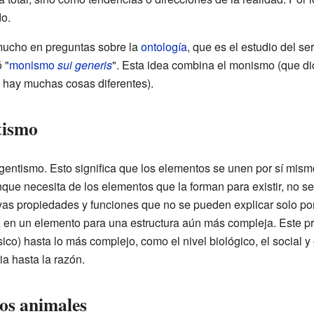
o.
 mucho en preguntas sobre la
ontología
, que es el estudio del ser
 "
monismo
sui generis
". Esta idea combina el monismo (que di
e hay muchas cosas diferentes).
tismo
entismo. Esto significa que los elementos se unen por sí mism
que necesita de los elementos que la forman para existir, no se
vas propiedades y funciones que no se pueden explicar solo por
ez en un elemento para una estructura aún más compleja. Este 
sico) hasta lo más complejo, como el nivel biológico, el social y 
a hasta la razón.
los animales