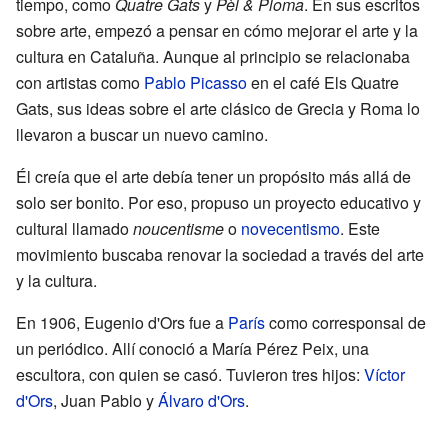
tiempo, como
Quatre Gats
y
Pèl & Ploma
. En sus escritos
sobre arte, empezó a pensar en cómo mejorar el arte y la
cultura en Cataluña. Aunque al principio se relacionaba
con artistas como
Pablo Picasso
en el café Els Quatre
Gats, sus ideas sobre el arte clásico de Grecia y Roma lo
llevaron a buscar un nuevo camino.
Él creía que el arte debía tener un propósito más allá de
solo ser bonito. Por eso, propuso un proyecto educativo y
cultural llamado
noucentisme
o
novecentismo
. Este
movimiento buscaba renovar la sociedad a través del arte
y la cultura.
En 1906, Eugenio d'Ors fue a
París
como corresponsal de
un periódico. Allí conoció a María Pérez Peix, una
escultora, con quien se casó. Tuvieron tres hijos:
Víctor
d'Ors
, Juan Pablo y
Álvaro d'Ors
.