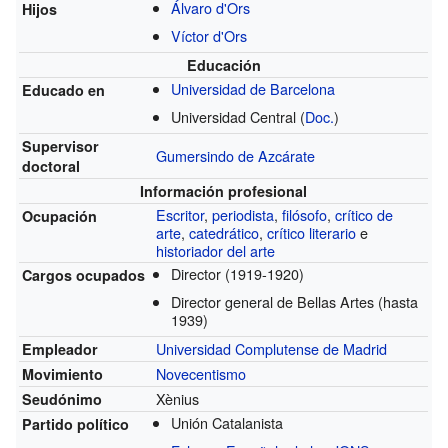
Álvaro d'Ors
Hijos
Víctor d'Ors
Educación
Universidad de Barcelona
Educado en
Universidad Central
(
Doc.
)
Supervisor
Gumersindo de Azcárate
doctoral
Información profesional
Escritor
,
periodista
,
filósofo
,
crítico de
Ocupación
arte
,
catedrático
,
crítico literario
e
historiador del arte
Director
(1919-1920)
Cargos ocupados
Director general de Bellas Artes
(hasta
1939)
Universidad Complutense de Madrid
Empleador
Novecentismo
Movimiento
Xènius
Seudónimo
Unión Catalanista
Partido político