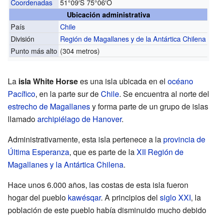
Coordenadas
51°09′S
75°06′O
Ubicación administrativa
País
Chile
División
Región de Magallanes y de la Antártica Chilena
Punto más alto
(304 metros)
La
isla White Horse
es una isla ubicada en el
océano
Pacífico
, en la parte sur de
Chile
. Se encuentra al norte del
estrecho de Magallanes
y forma parte de un grupo de islas
llamado
archipiélago de Hanover
.
Administrativamente, esta isla pertenece a la
provincia de
Última Esperanza
, que es parte de la
XII Región de
Magallanes y la Antártica Chilena
.
Hace unos 6.000 años, las costas de esta isla fueron
hogar del pueblo
kawésqar
. A principios del
siglo XXI
, la
población de este pueblo había disminuido mucho debido