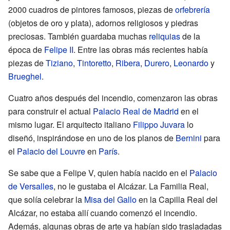
2000 cuadros de pintores famosos, piezas de
orfebrería
(objetos de oro y plata), adornos religiosos y piedras
preciosas. También guardaba muchas
reliquias
de la
época de
Felipe II
. Entre las obras más recientes había
piezas de
Tiziano
,
Tintoretto
,
Ribera
,
Durero
,
Leonardo
y
Brueghel
.
Cuatro años después del incendio, comenzaron las obras
para construir el actual
Palacio Real de Madrid
en el
mismo lugar. El arquitecto italiano
Filippo Juvara
lo
diseñó, inspirándose en uno de los planos de
Bernini
para
el
Palacio del Louvre
en
París
.
Se sabe que a Felipe V, quien había nacido en el
Palacio
de Versalles
, no le gustaba el Alcázar. La Familia Real,
que solía celebrar la
Misa del Gallo
en la Capilla Real del
Alcázar, no estaba allí cuando comenzó el incendio.
Además, algunas obras de arte ya habían sido trasladadas