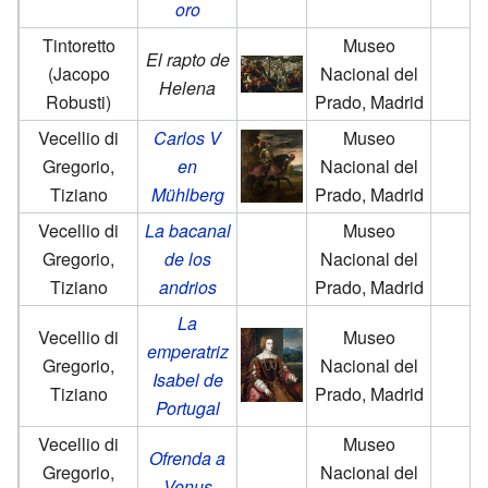
oro
Tintoretto
Museo
El rapto de
(Jacopo
Nacional del
Helena
Robusti)
Prado, Madrid
Vecellio di
Carlos V
Museo
Gregorio,
en
Nacional del
Tiziano
Mühlberg
Prado, Madrid
Vecellio di
La bacanal
Museo
Gregorio,
de los
Nacional del
Tiziano
andrios
Prado, Madrid
La
Vecellio di
Museo
emperatriz
Gregorio,
Nacional del
Isabel de
Tiziano
Prado, Madrid
Portugal
Vecellio di
Museo
Ofrenda a
Gregorio,
Nacional del
Venus