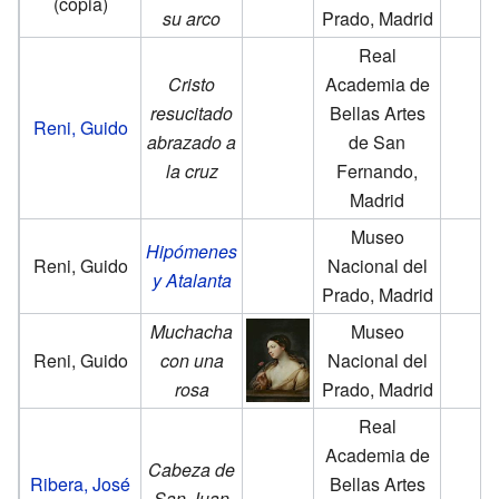
(copia)
su arco
Prado, Madrid
Real
Cristo
Academia de
resucitado
Bellas Artes
Reni, Guido
abrazado a
de San
la cruz
Fernando,
Madrid
Museo
Hipómenes
Reni, Guido
Nacional del
y Atalanta
Prado, Madrid
Muchacha
Museo
Reni, Guido
con una
Nacional del
rosa
Prado, Madrid
Real
Academia de
Cabeza de
Ribera, José
Bellas Artes
San Juan