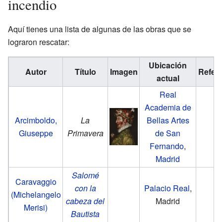
incendio
Aquí tienes una lista de algunas de las obras que se
lograron rescatar:
Ubicación
Autor
Título
Imagen
Refer
actual
Real
Academia de
Arcimboldo,
La
Bellas Artes
Giuseppe
Primavera
de San
Fernando
,
Madrid
Salomé
Caravaggio
con la
Palacio Real
,
(Michelangelo
cabeza del
Madrid
Merisi)
Bautista