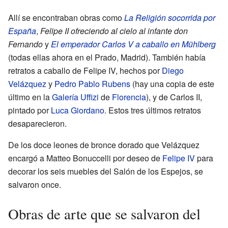
Allí se encontraban obras como
La Religión socorrida por
España
,
Felipe II ofreciendo al cielo al infante don
Fernando
y
El emperador Carlos V a caballo en Mühlberg
(todas ellas ahora en el Prado, Madrid). También había
retratos a caballo de Felipe IV, hechos por
Diego
Velázquez
y
Pedro Pablo Rubens
(hay una copia de este
último en la
Galería Uffizi
de
Florencia
), y de Carlos II,
pintado por
Luca Giordano
. Estos tres últimos retratos
desaparecieron.
De los doce leones de bronce dorado que Velázquez
encargó a Matteo Bonuccelli por deseo de
Felipe IV
para
decorar los seis muebles del Salón de los Espejos, se
salvaron once.
Obras de arte que se salvaron del