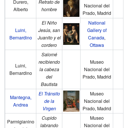
Durero,
Retrato de
Nacional del
Alberto
hombre
Prado, Madrid
El Niño
National
Luini,
Jesús, san
Gallery of
Bernardino
Juanito y el
Canada
,
cordero
Ottawa
Salomé
recibiendo
Museo
Luini,
la cabeza
Nacional del
Bernardino
del
Prado, Madrid
Bautista
El Tránsito
Museo
Mantegna,
de la
Nacional del
Andrea
Virgen
Prado, Madrid
Cupido
Museo
Parmigianino
labrando
Nacional del