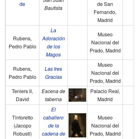
de
de San
Bautista
Fernando,
Madrid
La
Museo
Rubens,
Adoración
Nacional del
Pedro Pablo
de los
Prado, Madrid
Magos
Museo
Rubens,
Las tres
Nacional del
Pedro Pablo
Gracias
Prado, Madrid
Teniers II,
Escena de
Palacio Real,
David
taberna
Madrid
El
Tintoretto
caballero
Museo
(Jacopo
de la
Nacional del
Robusti)
cadena de
Prado, Madrid