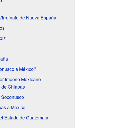
Virreinato de Nueva España
vos
diz
paña
onusco a México?
mer Imperio Mexicano
 de Chiapas
l Soconusco
pas a México
el Estado de Guatemala