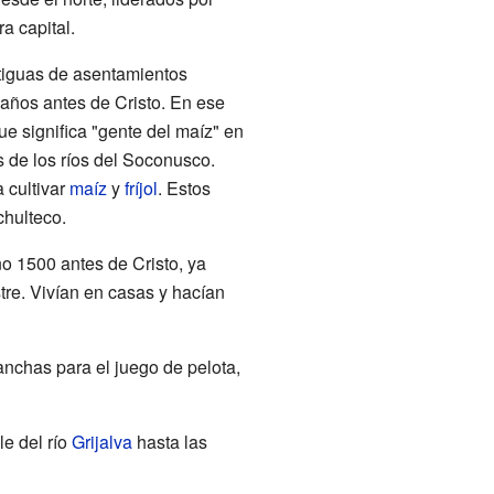
a capital.
tiguas de asentamientos
ños antes de Cristo. En ese
e significa "gente del maíz" en
s de los ríos del Soconusco.
 cultivar
maíz
y
fríjol
. Estos
hulteco.
o 1500 antes de Cristo, ya
stre. Vivían en casas y hacían
nchas para el juego de pelota,
le del río
Grijalva
hasta las