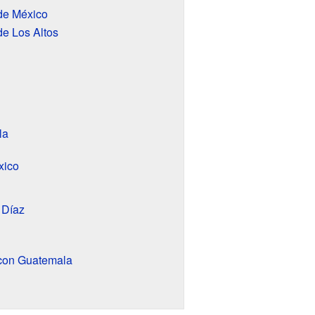
de México
de Los Altos
la
xico
 Díaz
 con Guatemala