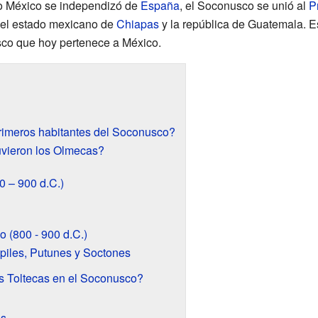
o México se independizó de
España
, el Soconusco se unió al
P
re el estado mexicano de
Chiapas
y la república de Guatemala. Es
usco que hoy pertenece a México.
rimeros habitantes del Soconusco?
uvieron los Olmecas?
0 – 900 d.C.)
o (800 - 900 d.C.)
piles, Putunes y Soctones
s Toltecas en el Soconusco?
es