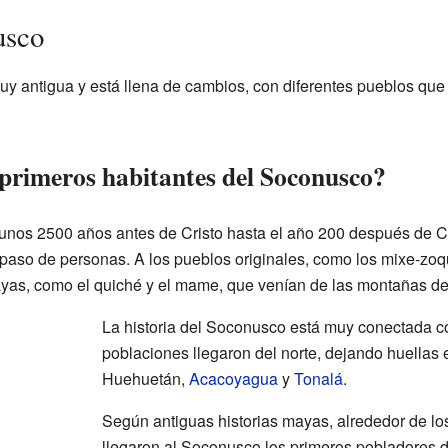
usco
uy antigua y está llena de cambios, con diferentes pueblos que 
 primeros habitantes del Soconusco?
 unos 2500 años antes de Cristo hasta el año 200 después de Cr
l paso de personas. A los pueblos originales, como los mixe-zo
yas, como el quiché y el mame, que venían de las montañas d
La historia del Soconusco está muy conectada c
poblaciones llegaron del norte, dejando huellas
Huehuetán,
Acacoyagua
y
Tonalá
.
Según antiguas historias mayas, alrededor de los 
llegaron al Soconusco los primeros pobladores de