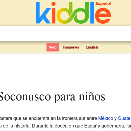
Web
Imágenes
English
l Soconusco para niños
stera que se encuentra en la frontera sur entre
México
y
Guate
go de la historia. Durante la época en que España gobernaba, fo