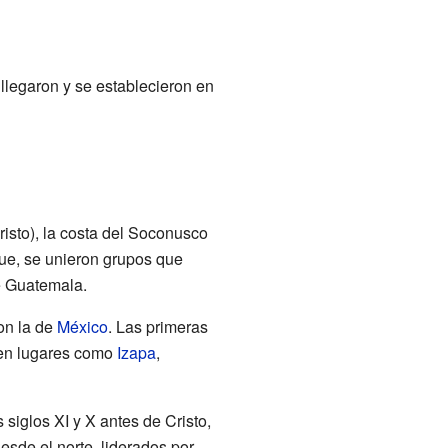
llegaron y se establecieron en
isto), la costa del Soconusco
que, se unieron grupos que
e Guatemala.
on la de
México
. Las primeras
 en lugares como
Izapa
,
siglos XI y X antes de Cristo,
sde el norte, liderados por