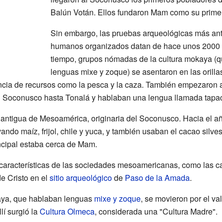
Balún Votán. Ellos fundaron Mam como su primer
Sin embargo, las pruebas arqueológicas más an
humanos organizados datan de hace unos 2000 a
tiempo, grupos nómadas de la cultura mokaya (qu
lenguas mixe y zoque) se asentaron en las orilla
cia de recursos como la pesca y la caza. También empezaron a
l Soconusco hasta Tonalá y hablaban una lengua llamada tapac
antigua de Mesoamérica, originaria del Soconusco. Hacia el añ
ivando maíz, frijol, chile y yuca, y también usaban el cacao silve
ncipal estaba cerca de Mam.
aracterísticas de las sociedades mesoamericanas, como las ca
e Cristo en el
sitio arqueológico
de
Paso de la Amada
.
aya, que hablaban lenguas
mixe y zoque
, se movieron por el val
llí surgió la
Cultura Olmeca
, considerada una "Cultura Madre".