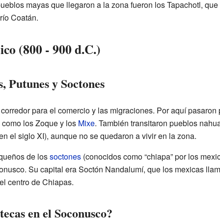
eblos mayas que llegaron a la zona fueron los Tapachotl, que en
río Coatán.
ico (800 - 900 d.C.)
s, Putunes y Soctones
corredor para el comercio y las migraciones. Por aquí pasaron
 como los Zoque y los
Mixe
. También transitaron pueblos nahu
en el siglo XI), aunque no se quedaron a vivir en la zona.
queños de los
soctones
(conocidos como “chiapa” por los mexic
conusco. Su capital era Soctón Nandalumí, que los mexicas ll
 el centro de Chiapas.
tecas en el Soconusco?