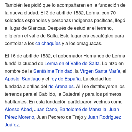
También les pidió que lo acompañaran en la fundación de
la nueva ciudad. El 3 de abril de 1582, Lerma, con 70
soldados españoles y personas indígenas pacíficas, llegó
al lugar de Siancas. Después de estudiar el terreno,
eligieron el valle de Salta. Este lugar era estratégico para
controlar a los
calchaquíes
y a los omaguacas.
El 16 de abril de 1582, el gobernador Hernando de Lerma
fundó la ciudad de
Lerma en el Valle de Salta
. Lo hizo en
nombre de la
Santísima Trinidad
, la
Virgen Santa María
, el
Apóstol Santiago
y el
rey de España
. La ciudad fue
fundada a orillas del
río Arenales
. Allí se distribuyeron los
terrenos para el Cabildo, la Catedral y para los primeros
habitantes. En esta fundación participaron vecinos como
Alonso Abad
,
Juan Cano
,
Bartolomé de Mansilla
,
Juan
Pérez Moreno
, Juan Pedrero de Trejo y
Juan Rodríguez
Juárez
.