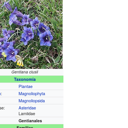
Gentiana clusii
Taxonomía
Plantae
n
:
Magnoliophyta
Magnoliopsida
se:
Asteridae
Lamiidae
Gentianales
Familias