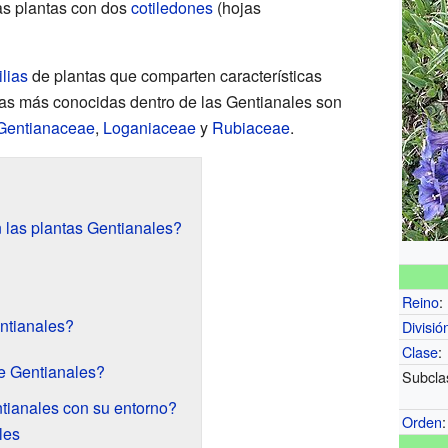
las plantas con dos
cotiledones
(hojas
ilias
de plantas que comparten características
lias más conocidas dentro de las Gentianales son
Gentianaceae
,
Loganiaceae
y
Rubiaceae
.
n las plantas Gentianales?
Reino
:
ntianales?
Divisió
Clase
:
e Gentianales?
Subcla
tianales con su entorno?
Orden
:
les