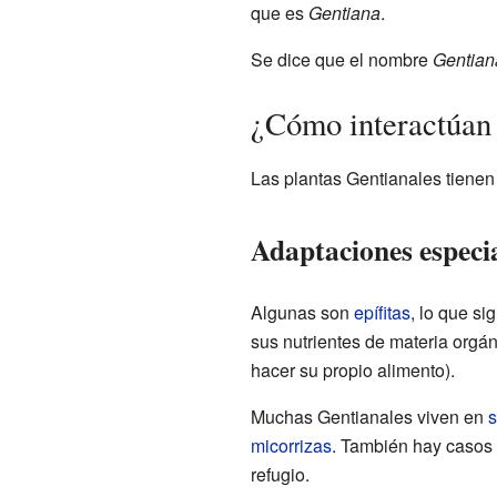
que es
Gentiana
.
Se dice que el nombre
Gentian
¿Cómo interactúan 
Las plantas Gentianales tienen 
Adaptaciones especi
Algunas son
epífitas
, lo que si
sus nutrientes de materia orgán
hacer su propio alimento).
Muchas Gentianales viven en
s
micorrizas
. También hay casos
refugio.