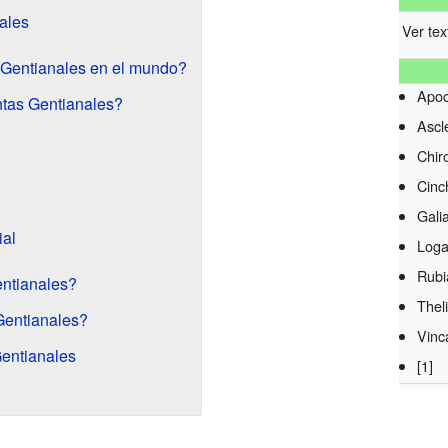
ales
Ver tex
 Gentianales en el mundo?
Apoc
ntas Gentianales?
Ascl
Chir
Cinc
Gali
ial
Loga
Rubi
entianales?
Thel
Gentianales?
Vinc
entianales
[1]