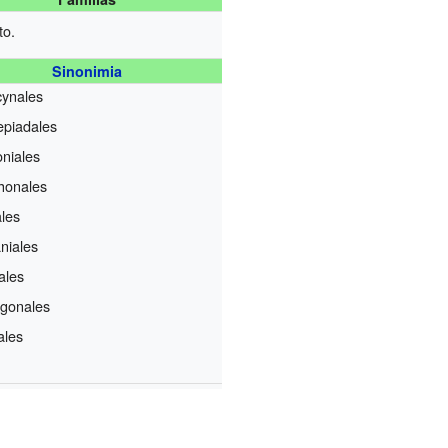
to.
Sinonimia
ynales
epiadales
oniales
honales
ales
niales
ales
igonales
ales