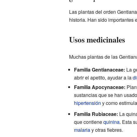
Las plantas del orden Gentiana
historia. Han sido importantes en
Usos medicinales
Muchas plantas de las Gentiana
Familia Gentianaceae:
La ge
abrir el apetito, ayudar a la
d
Familia Apocynaceae:
Plant
sustancias que se han usado 
hipertensión
y como estimula
Familia Rubiaceae:
La quina
que contiene
quinina
. Esta s
malaria
y otras fiebres.