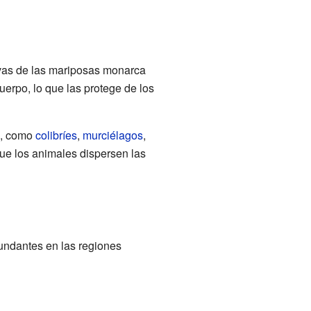
arvas de las mariposas monarca
erpo, lo que las protege de los
s, como
colibríes
,
murciélagos
,
que los animales dispersen las
undantes en las regiones