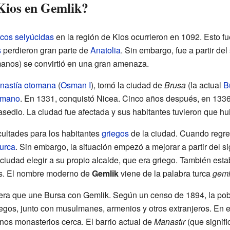
Kios en Gemlik?
rcos selyúcidas
en la región de Kios ocurrieron en 1092. Esto f
s
perdieron gran parte de
Anatolia
. Sin embargo, fue a partir del
anos) se convirtió en una gran amenaza.
inastía otomana
(
Osman I
), tomó la ciudad de
Brusa
(la actual
B
omano
. En 1331, conquistó Nicea. Cinco años después, en 1336
asedio. La ciudad fue afectada y sus habitantes tuvieron que hu
cultades para los habitantes
griegos
de la ciudad. Cuando regres
turca
. Sin embargo, la situación empezó a mejorar a partir del s
 ciudad elegir a su propio alcalde, que era griego. También establ
os. El nombre moderno de
Gemlik
viene de la palabra turca
gemi
tera que une Bursa con Gemlik. Según un censo de 1894, la po
egos, junto con musulmanes, armenios y otros extranjeros. En es
unos monasterios cerca. El barrio actual de
Manastır
(que signif