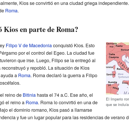
nalmente, Kios se convirtió en una ciudad griega independiente. 
 de
Roma
.
ó Kios en parte de Roma?
rey
Filipo V de Macedonia
conquistó Kios. Esto
Pérgamo por el control del Egeo. La ciudad fue
uvieron que irse. Luego, Filipo se la entregó al
la reconstruyó y repobló. La situación de Kios
 ayuda a
Roma
. Roma declaró la guerra a Filipo
noscéfalos.
el reino de
Bitinia
hasta el 74 a.C. Ese año, el
El Imperio rom
gó el reino a
Roma
. Roma lo convirtió en una de
que se incluí
 Bajo el dominio romano, Kios pasó a llamarse
ndencia y fue un lugar popular para las residencias de verano 