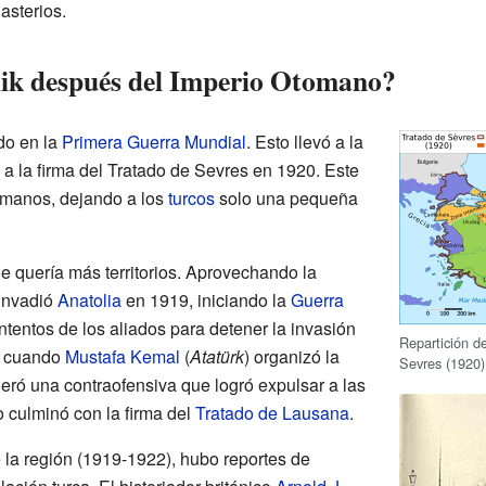
sterios.
ik después del Imperio Otomano?
do en la
Primera Guerra Mundial
. Esto llevó a la
 a la firma del Tratado de Sevres en 1920. Este
otomanos, dejando a los
turcos
solo una pequeña
ue quería más territorios. Aprovechando la
 invadió
Anatolia
en 1919, iniciando la
Guerra
intentos de los aliados para detener la invasión
Repartición d
es cuando
Mustafa Kemal
(
Atatürk
) organizó la
Sevres (1920)
ideró una contraofensiva que logró expulsar a las
o culminó con la firma del
Tratado de Lausana
.
 la región (1919-1922), hubo reportes de