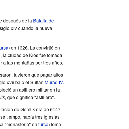
ue después de la
Batalla de
 siglo
xiv
cuando la nueva
ursa
) en 1326. La convirtió en
, la ciudad de Kios fue tomada
ir a las montañas por tres años.
aron, tuvieron que pagar altos
iglo
xvii
bajo el Sultán
Murad IV
.
eció un astillero militar en la
lik
, que significa "astillero".
blación de Gemlik era de 5147
e tiempo, había tres iglesias
ica "monasterio" en
turco
) toma