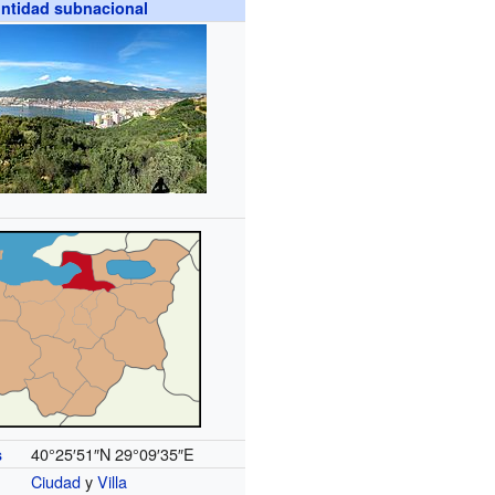
ntidad subnacional
40°25′51″N
29°09′35″E
s
Ciudad
y
Villa