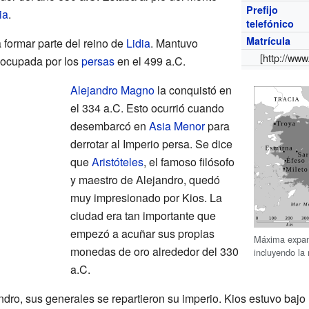
Prefijo
ia
.
telefónico
Matrícula
 formar parte del reino de
Lidia
. Mantuvo
[http://
www.
 ocupada por los
persas
en el 499 a.C.
Alejandro Magno
la conquistó en
el 334 a.C. Esto ocurrió cuando
desembarcó en
Asia Menor
para
derrotar al Imperio persa. Se dice
que
Aristóteles
, el famoso filósofo
y maestro de Alejandro, quedó
muy impresionado por Kios. La
ciudad era tan importante que
empezó a acuñar sus propias
Máxima expans
monedas de oro alrededor del 330
incluyendo la
a.C.
ro, sus generales se repartieron su imperio. Kios estuvo bajo 