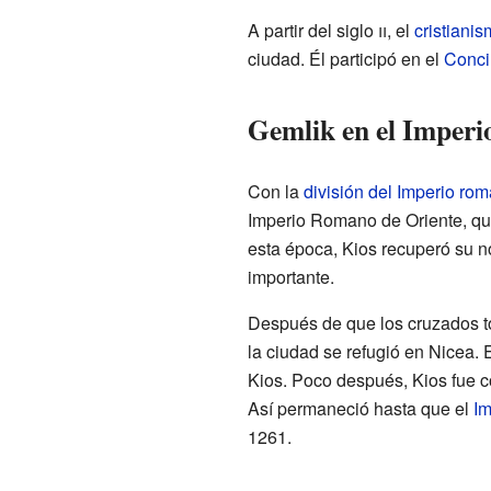
A partir del siglo
ii
, el
cristiani
ciudad. Él participó en el
Conci
Gemlik en el Imperi
Con la
división del Imperio ro
Imperio Romano de Oriente, que
esta época, Kios recuperó su n
importante.
Después de que los cruzados 
la ciudad se refugió en Nicea. E
Kios. Poco después, Kios fue c
Así permaneció hasta que el
Im
1261.