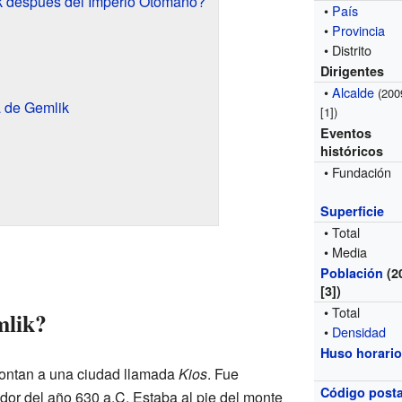
 después del Imperio Otomano?
•
País
•
Provincia
• Distrito
Dirigentes
•
Alcalde
(200
a de Gemlik
[1]
)
Eventos
históricos
• Fundación
Superficie
• Total
• Media
Población
(2
[3]
)
• Total
mlik?
•
Densidad
Huso horari
ontan a una ciudad llamada
Kios
. Fue
Código posta
dor del año 630 a.C. Estaba al pie del monte