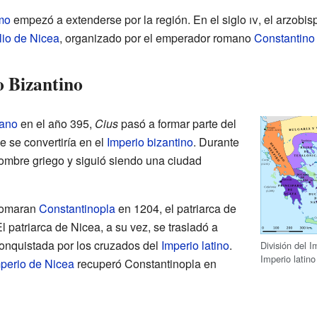
smo
empezó a extenderse por la región. En el siglo
iv
, el arzobis
lio de Nicea
, organizado por el emperador romano
Constantino
o Bizantino
mano
en el año 395,
Cius
pasó a formar parte del
 se convertiría en el
Imperio bizantino
. Durante
ombre griego y siguió siendo una ciudad
tomaran
Constantinopla
en 1204, el patriarca de
l patriarca de Nicea, a su vez, se trasladó a
onquistada por los cruzados del
Imperio latino
.
División del I
Imperio latino
perio de Nicea
recuperó Constantinopla en