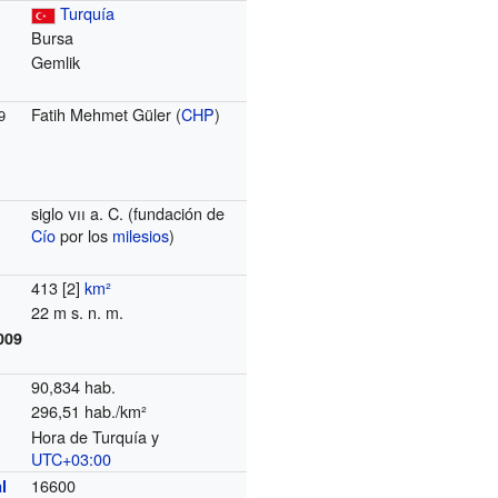
Turquía
Bursa
Gemlik
Fatih Mehmet Güler (
CHP
)
9
siglo
vii
a. C. (fundación de
Cío
por los
milesios
)
413
[2]
km²
22 m s. n. m.
009
90,834 hab.
296,51 hab./km²
Hora de Turquía y
o
UTC+03:00
16600
l