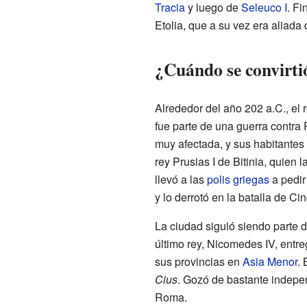
Tracia
y luego de
Seleuco I
. Fi
Etolia, que a su vez era aliada
¿Cuándo se convirti
Alrededor del año 202 a.C., el 
fue parte de una guerra contra 
muy afectada, y sus habitantes t
rey Prusias I de Bitinia, quien 
llevó a las
polis griegas
a pedir
y lo derrotó en la batalla de Ci
La ciudad siguió siendo parte d
último rey, Nicomedes IV, entre
sus provincias en
Asia Menor
.
Cius
. Gozó de bastante indepe
Roma.