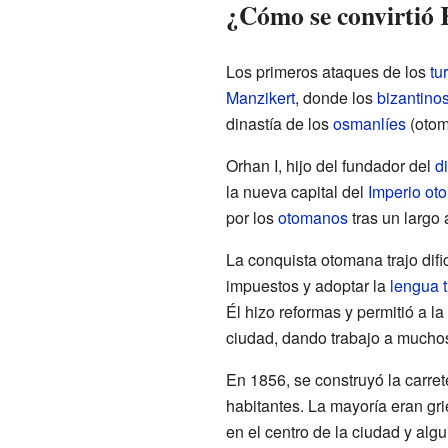
¿Cómo se convirtió 
Los primeros ataques de los
tu
Manzikert
, donde los
bizantino
dinastía de los
osmanlíes
(otom
Orhan I, hijo del fundador del
d
la nueva capital del
Imperio ot
por los
otomanos
tras un largo 
La conquista otomana trajo difi
impuestos y adoptar la
lengua 
Él hizo reformas y permitió a la
ciudad, dando trabajo a much
En 1856, se construyó la carre
habitantes. La mayoría eran gri
en el centro de la ciudad y alg