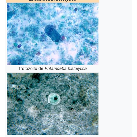
Trofozoito de
Entamoeba histolytica