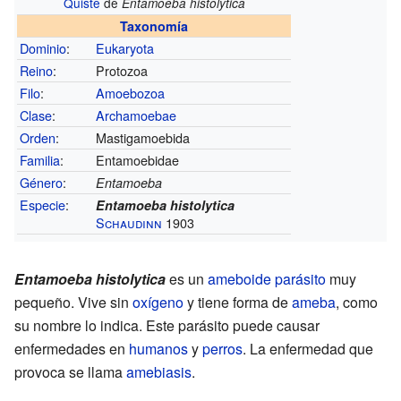
Quiste
de
Entamoeba histolytica
Taxonomía
Dominio
:
Eukaryota
Reino
:
Protozoa
Filo
:
Amoebozoa
Clase
:
Archamoebae
Orden
:
Mastigamoebida
Familia
:
Entamoebidae
Género
:
Entamoeba
Especie
:
Entamoeba histolytica
Schaudinn
1903
Entamoeba histolytica
es un
ameboide
parásito
muy
pequeño. Vive sin
oxígeno
y tiene forma de
ameba
, como
su nombre lo indica. Este parásito puede causar
enfermedades en
humanos
y
perros
. La enfermedad que
provoca se llama
amebiasis
.