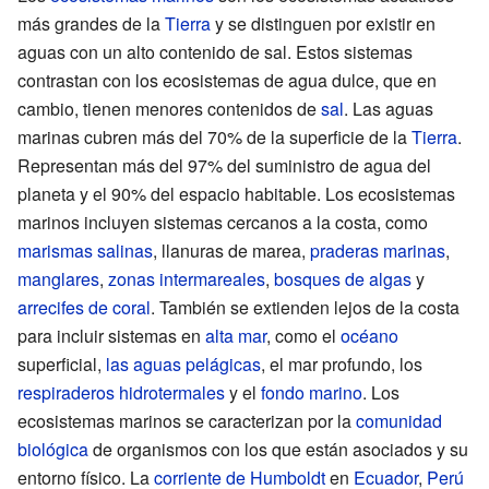
más grandes de la
Tierra
y se distinguen por existir en
aguas con un alto contenido de sal. Estos sistemas
contrastan con los ecosistemas de agua dulce, que en
cambio, tienen menores contenidos de
sal
. Las aguas
marinas cubren más del 70% de la superficie de la
Tierra
.
Representan más del 97% del suministro de agua del
planeta y el 90% del espacio habitable. Los ecosistemas
marinos incluyen sistemas cercanos a la costa, como
marismas salinas
, llanuras de marea,
praderas marinas
,
manglares
,
zonas intermareales
,
bosques de algas
y
arrecifes de coral
. También se extienden lejos de la costa
para incluir sistemas en
alta mar
, como el
océano
superficial,
las aguas pelágicas
, el mar profundo, los
respiraderos hidrotermales
y el
fondo marino
. Los
ecosistemas marinos se caracterizan por la
comunidad
biológica
de organismos con los que están asociados y su
entorno físico. La
corriente de Humboldt
en
Ecuador
,
Perú