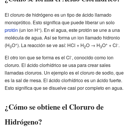
El cloruro de hidrógeno es un tipo de ácido llamado
monoprótico. Esto significa que puede liberar un solo
+
protón
(un ion H
). En el agua, este protón se une a una
molécula de agua. Así se forma un ion llamado hidronio
+
+
-
(H
O
). La reacción se ve así: HCl + H
O → H
O
+ Cl
.
3
2
3
-
El otro ion que se forma es el Cl
, conocido como ion
cloruro. El ácido clorhídrico se usa para crear sales
llamadas cloruros. Un ejemplo es el cloruro de sodio, que
es la sal de mesa. El ácido clorhídrico es un ácido fuerte.
Esto significa que se disuelve casi por completo en agua.
¿Cómo se obtiene el Cloruro de
Hidrógeno?