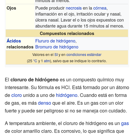
minutos al menos.
Puede producir
necrosis
en la
córnea
,
Ojos
inflamación en el ojo, irritación ocular y nasal,
úlcera nasal. Lavar el o los ojos expuestos con
abundante agua durante 15 minutos al menos.
Compuestos relacionados
Flururo de hidrógeno
,
Ácidos
Bromuro de hidrógeno
relacionados
Valores en el
SI
y en
condiciones estándar
(25
℃
y 1
atm
), salvo que se indique lo contrario.
El
cloruro de hidrógeno
es un compuesto químico muy
interesante. Su fórmula es HCl. Está formado por un átomo
de
cloro
unido a uno de
hidrógeno
. Cuando está en forma
de gas, es más
denso
que el aire. Es un gas con un olor
fuerte y puede ser peligroso si no se maneja con cuidado.
A temperatura ambiente, el cloruro de hidrógeno es un
gas
de color amarillo claro. Es corrosivo, lo que significa que