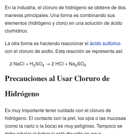
En la industria, el cloruro de hidrógeno se obtiene de dos
maneras principales. Una forma es combinando sus
elementos (hidrógeno y cloro) en una solución de ácido
clorhídrico.
La otra forma es haciendo reaccionar el
ácido sulfúrico
con el cloruro de sodio. Esta reacción se representa así:
2 NaCl + H
SO
→ 2 HCl + Na
SO
2
4
2
4
Precauciones al Usar Cloruro de
Hidrógeno
Es muy importante tener cuidado con el cloruro de
hidrógeno. El contacto con la piel, los ojos o las mucosas
(como la nariz o la boca) es muy peligroso. Tampoco se
debe inhalar ni beber si está disuelto en agua.