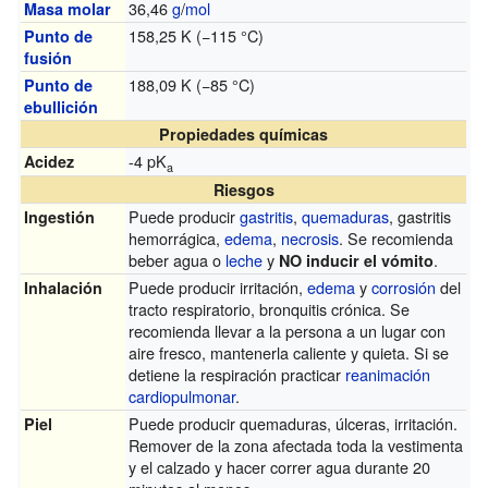
36,46
g
/
mol
Masa molar
158,25 K (−115 °C)
Punto de
fusión
188,09 K (−85 °C)
Punto de
ebullición
Propiedades químicas
-4 pK
Acidez
a
Riesgos
Puede producir
gastritis
,
quemaduras
, gastritis
Ingestión
hemorrágica,
edema
,
necrosis
. Se recomienda
beber agua o
leche
y
.
NO inducir el vómito
Puede producir irritación,
edema
y
corrosión
del
Inhalación
tracto respiratorio, bronquitis crónica. Se
recomienda llevar a la persona a un lugar con
aire fresco, mantenerla caliente y quieta. Si se
detiene la respiración practicar
reanimación
cardiopulmonar
.
Puede producir quemaduras, úlceras, irritación.
Piel
Remover de la zona afectada toda la vestimenta
y el calzado y hacer correr agua durante 20