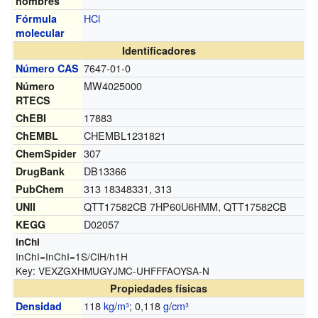
nombres
H
Cl
Fórmula
molecular
Identificadores
7647-01-0
Número CAS
MW4025000
Número
RTECS
17883
ChEBI
CHEMBL1231821
ChEMBL
307
ChemSpider
DB13366
DrugBank
313 18348331, 313
PubChem
QTT17582CB 7HP60U6HMM, QTT17582CB
UNII
D02057
KEGG
InChI
InChI=
InChI=1S/ClH/h1H
Key:
VEXZGXHMUGYJMC-UHFFFAOYSA-N
Propiedades físicas
118
kg
/
m³
; 0,118
g
/
cm³
Densidad