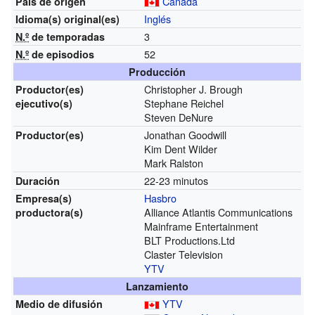
Canadá
País de origen
Inglés
Idioma(s)
original(es)
3
N.º
de temporadas
52
N.º
de episodios
Producción
Christopher J. Brough
Productor(es)
Stephane Reichel
ejecutivo(s)
Steven DeNure
Jonathan Goodwill
Productor(es)
Kim Dent Wilder
Mark Ralston
22-23 minutos
Duración
Hasbro
Empresa(s)
Alliance Atlantis Communications
productora(s)
Mainframe Entertainment
BLT Productions.Ltd
Claster Television
YTV
Lanzamiento
YTV
Medio de difusión