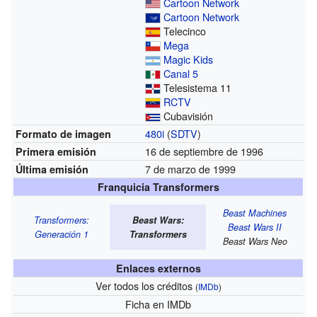
Cartoon Network
Cartoon Network
Telecinco
Mega
Magic Kids
Canal 5
Telesistema 11
RCTV
Cubavisión
480i
(
SDTV
)
Formato de imagen
16 de septiembre de 1996
Primera emisión
7 de marzo de 1999
Última emisión
Franquicia Transformers
Beast Machines
Transformers:
Beast Wars:
Beast Wars II
Generación 1
Transformers
Beast Wars Neo
Enlaces externos
Ver todos los créditos
(
IMDb
)
Ficha
en IMDb