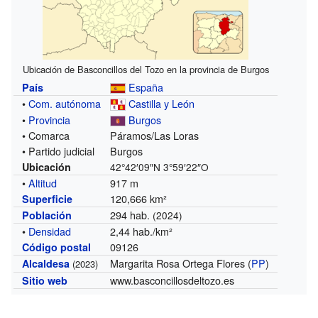
Ubicación de Basconcillos del Tozo en la provincia de Burgos
España
País
•
Com. autónoma
Castilla y León
•
Provincia
Burgos
• Comarca
Páramos/Las Loras
• Partido judicial
Burgos
Ubicación
42°42′09″N
3°59′22″O
•
Altitud
917 m
120,666 km²
Superficie
294 hab.
Población
(2024)
•
Densidad
2,44 hab./km²
09126
Código postal
Margarita Rosa Ortega Flores (
PP
)
Alcaldesa
(2023)
www.basconcillosdeltozo.es
Sitio web