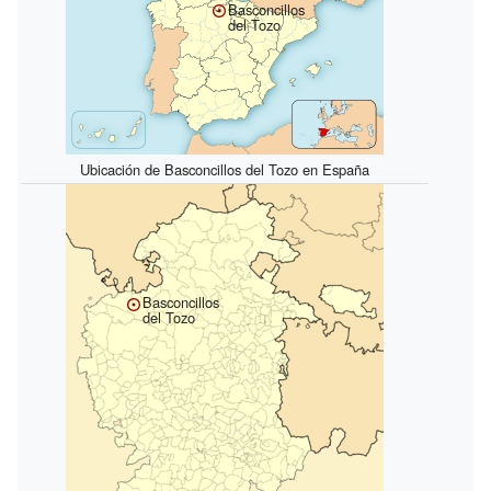
Basconcillos
del Tozo
Ubicación de Basconcillos del Tozo en España
Basconcillos
del Tozo