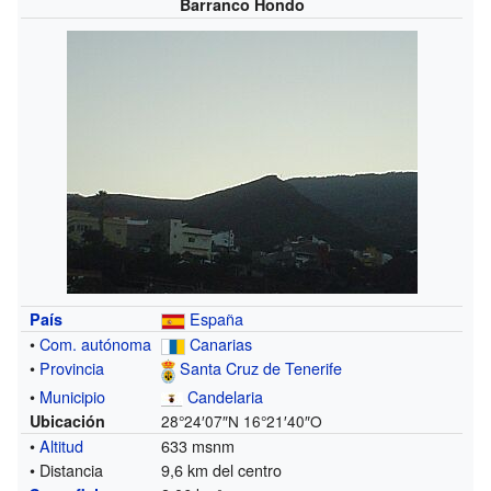
Barranco Hondo
España
País
•
Com. autónoma
Canarias
•
Provincia
Santa Cruz de Tenerife
•
Municipio
Candelaria
Ubicación
28°24′07″N
16°21′40″O
•
Altitud
633 msnm
• Distancia
9,6 km del centro