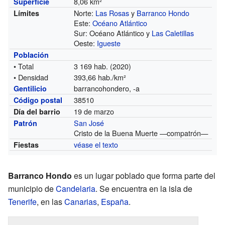
8,06 km²
Superficie
Norte:
Las Rosas
y
Barranco Hondo
Límites
Este:
Océano Atlántico
Sur: Océano Atlántico y
Las Caletillas
Oeste:
Igueste
Población
• Total
3 169 hab. (2020)
• Densidad
393,66 hab./km²
barrancohondero, -a
Gentilicio
38510
Código postal
19 de marzo
Día del barrio
San José
Patrón
Cristo de la Buena Muerte —compatrón—
véase el texto
Fiestas
Barranco Hondo
es un lugar poblado que forma parte del
municipio de
Candelaria
. Se encuentra en la isla de
Tenerife
, en las
Canarias
,
España
.