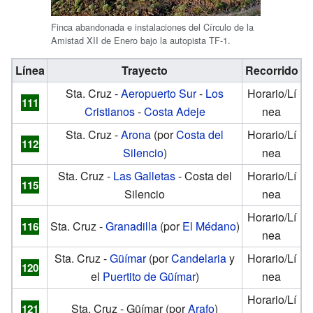
Finca abandonada e instalaciones del Círculo de la
Amistad XII de Enero bajo la autopista TF-1.
Línea
Trayecto
Recorrido
Sta. Cruz -
Aeropuerto Sur
-
Los
Horario/Lí
111
Cristianos
-
Costa Adeje
nea
Sta. Cruz -
Arona
(por
Costa del
Horario/Lí
112
Silencio
)
nea
Sta. Cruz -
Las Galletas
- Costa del
Horario/Lí
115
Silencio
nea
Horario/Lí
Sta. Cruz -
Granadilla
(por
El Médano
)
116
nea
Sta. Cruz -
Güímar
(por
Candelaria
y
Horario/Lí
120
el
Puertito de Güímar
)
nea
Horario/Lí
Sta. Cruz - Güímar (por
Arafo
)
121