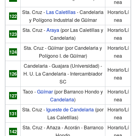
nea
Sta. Cruz -
Las Caletillas
- Candelaria
Horario/Lí
122
y Polígono Industrial de Güímar
nea
Sta. Cruz -
Araya
(por Las Caletillas y
Horario/Lí
123
Candelaria)
nea
Sta. Cruz - Güímar (por Candelaria y
Horario/Lí
124
Polígono I. de Güímar)
nea
Candelaria - Guajara (Universidad) -
Horario/Lí
H. U. La Candelaria - Intercambiador
126
nea
SC
Taco -
Güímar
(por Barranco Hondo y
Horario/Lí
127
Candelaria
)
nea
Sta. Cruz -
Igueste de Candelaria
(por
Horario/Lí
131
Las Caletillas)
nea
Sta. Cruz - Añaza - Acorán - Barranco
Horario/Lí
142
Hondo
nea