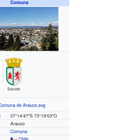
Comuna
Escudo
37°14′47″S
73°19′03″O
s
Arauco
Comuna
Chile