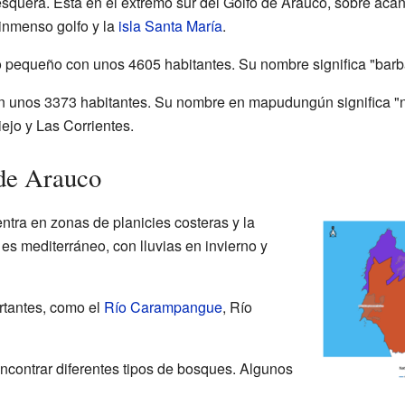
squera. Está en el extremo sur del Golfo de Arauco, sobre acant
 inmenso golfo y la
isla Santa María
.
 pequeño con unos 4605 habitantes. Su nombre significa "barb
unos 3373 habitantes. Su nombre en mapudungún significa "na
ejo y Las Corrientes.
 de Arauco
ra en zonas de planicies costeras y la
a es mediterráneo, con lluvias en invierno y
rtantes, como el
Río Carampangue
, Río
contrar diferentes tipos de bosques. Algunos