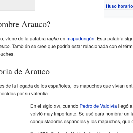
Huso horari
nombre Arauco?
o, viene de la palabra
ragko
en
mapudungún
. Esta palabra sig
auco
. También se cree que podría estar relacionada con el tér
puches.
toria de Arauco
de la llegada de los españoles, los mapuches que vivían entre 
ocidos por su valentía.
En el siglo
xvi
, cuando
Pedro de Valdivia
llegó a
volvió muy importante. Se usó para nombrar un la
conquistadores españoles y los mapuches, que d