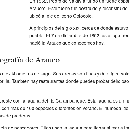
En 1552, Pedro de Valdivia fundó un fuerte espa
Arauco". Este fuerte fue destruido y reconstruido
ubicó al pie del cerro Colocolo.
A principios del siglo
xix
, cerca de donde estuvo
pueblo. El 7 de diciembre de 1852, este lugar reci
nació la Arauco que conocemos hoy.
ografía de Arauco
diez kilómetros de largo. Sus arenas son finas y de origen vol
orilla. También hay restaurantes donde puedes probar deliciosos
noreste con la laguna del río Carampangue. Esta laguna es un 
 con más de 100 especies diferentes en verano. El humedal tie
as de praderas.
leta de pescadores. Ellos usan la laguna para llegar al mar a 