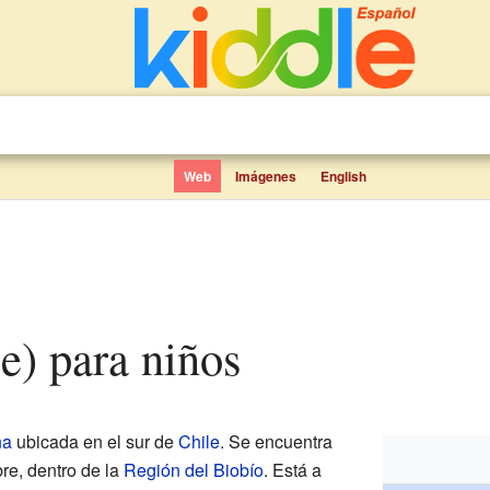
Web
Imágenes
English
le) para niños
na
ubicada en el sur de
Chile
. Se encuentra
e, dentro de la
Región del Biobío
. Está a