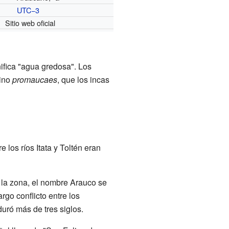
UTC−3
o
Sitio web oficial
nifica "agua gredosa". Los
mino
promaucaes
, que los incas
los ríos Itata y Toltén eran
 la zona, el nombre Arauco se
rgo conflicto entre los
uró más de tres siglos.