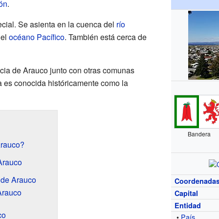
ón
.
cial. Se asienta en la cuenca del
río
 el
océano Pacífico
. También está cerca de
ncia de Arauco junto con otras comunas
a es conocida históricamente como la
Bandera
Arauco?
 Arauco
 de Arauco
Coordenada
Arauco
Capital
Entidad
co
•
País