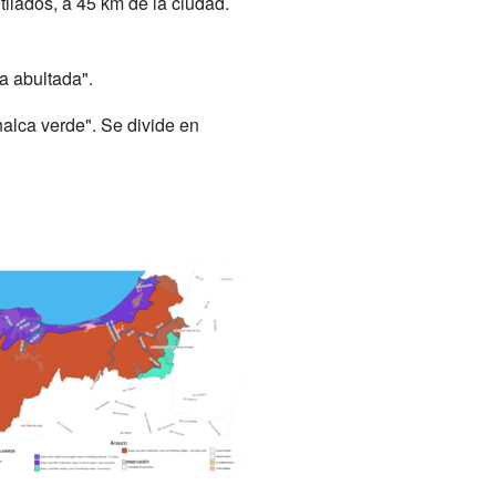
ilados, a 45 km de la ciudad.
a abultada".
lca verde". Se divide en