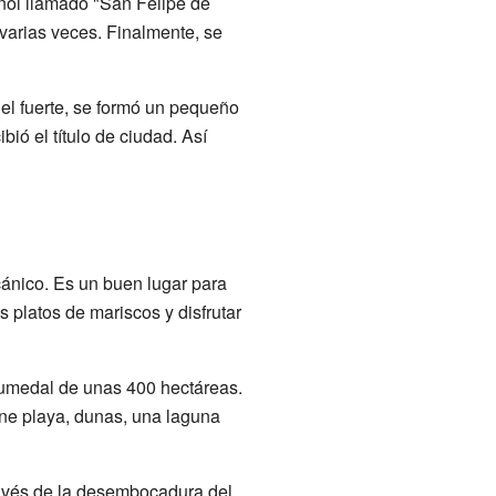
ñol llamado "San Felipe de
 varias veces. Finalmente, se
 el fuerte, se formó un pequeño
bió el título de ciudad. Así
cánico. Es un buen lugar para
 platos de mariscos y disfrutar
humedal de unas 400 hectáreas.
ne playa, dunas, una laguna
través de la desembocadura del