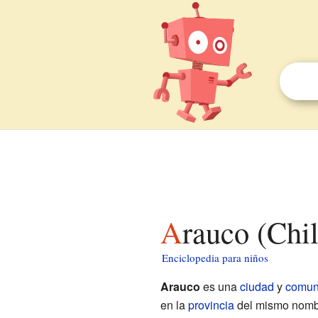
Arauco (Chi
Enciclopedia para niños
Arauco
es una
ciudad
y
comu
en la
provincia
del mismo nombr