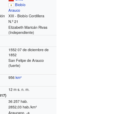
Biobío
Arauco
ión
XIII - Biobío Cordillera
N.º 21
Elizabeth Maricán Rivas
(Independiente)
1552 07 de diciembre de
1852
San Felipe de Arauco
(fuerte)
956
km²
12 m s. n. m.
017)
36 257 hab.
2852,03 hab./km²
Araucano, -a