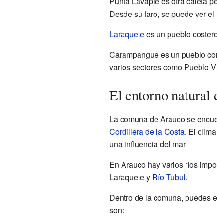
Punta Lavapié es otra caleta pe
Desde su faro, se puede ver el
Laraquete
es un pueblo costero
Carampangue es un pueblo con 
varios sectores como Pueblo Vi
El entorno natural
La comuna de Arauco se encuent
Cordillera de la Costa
. El clim
una influencia del mar.
En Arauco hay varios ríos impo
Laraquete y
Río Tubul
.
Dentro de la comuna, puedes en
son: