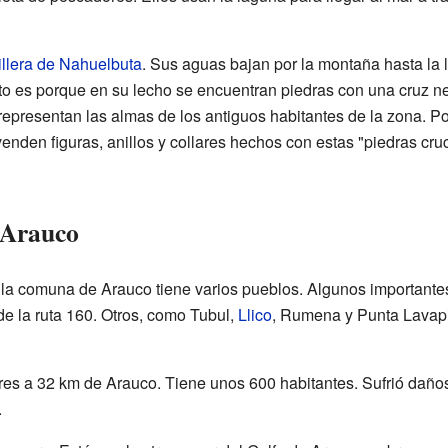
llera de Nahuelbuta
. Sus aguas bajan por la montaña hasta la 
to es porque en su lecho se encuentran piedras con una cruz ne
representan las almas de los antiguos habitantes de la zona. P
enden figuras, anillos y collares hechos con estas "piedras cru
e Arauco
 la comuna de Arauco tiene varios pueblos. Algunos important
de la ruta 160. Otros, como Tubul,
Llico
, Rumena y Punta Lavapi
es a 32 km de Arauco. Tiene unos 600 habitantes. Sufrió daño
.