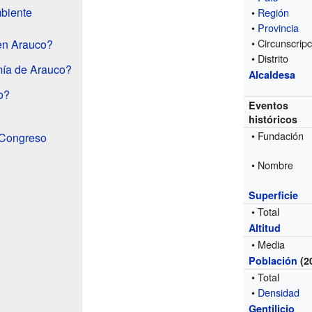
biente
•
Región
•
Provincia
• Circunscripc
en Arauco?
• Distrito
ía de Arauco?
Alcaldesa
o?
Eventos
históricos
• Fundación
 Congreso
• Nombre
Superficie
• Total
Altitud
• Media
Población
(2
• Total
•
Densidad
Gentilicio