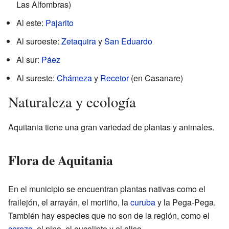
Las Alfombras)
Al este:
Pajarito
Al suroeste:
Zetaquira
y
San Eduardo
Al sur:
Páez
Al sureste:
Chámeza
y
Recetor
(en Casanare)
Naturaleza y ecología
Aquitania tiene una gran variedad de plantas y animales.
Flora de Aquitania
En el municipio se encuentran plantas nativas como el
frailejón, el arrayán, el mortiño, la
curuba
y la Pega-Pega.
También hay especies que no son de la región, como el
cerezo
, el pino, el eucalipto y el aliso.