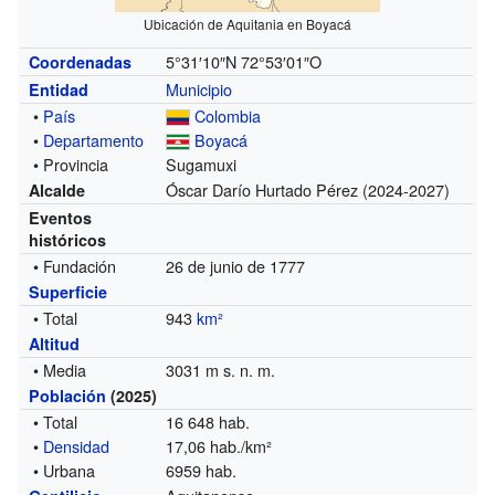
Ubicación de Aquitania en Boyacá
5°31′10″N
72°53′01″O
Coordenadas
Municipio
Entidad
•
País
Colombia
•
Departamento
Boyacá
• Provincia
Sugamuxi
Óscar Darío Hurtado Pérez
(2024-2027)
Alcalde
Eventos
históricos
• Fundación
26 de junio de 1777
Superficie
• Total
943
km²
Altitud
• Media
3031 m s. n. m.
Población
(2025)
• Total
16 648 hab.
•
Densidad
17,06 hab./km²
• Urbana
6959 hab.