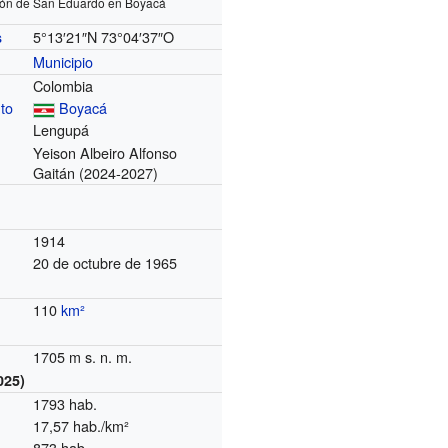
ión de San Eduardo en Boyacá
5°13′21″N
73°04′37″O
s
Municipio
Colombia
to
Boyacá
Lengupá
Yeison Albeiro Alfonso
Gaitán
(2024-2027)
1914
20 de octubre de 1965
110
km²
1705 m s. n. m.
025)
1793 hab.
17,57 hab./km²
873 hab.