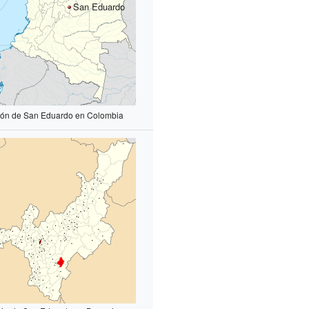
San Eduardo
ión de San Eduardo en Colombia