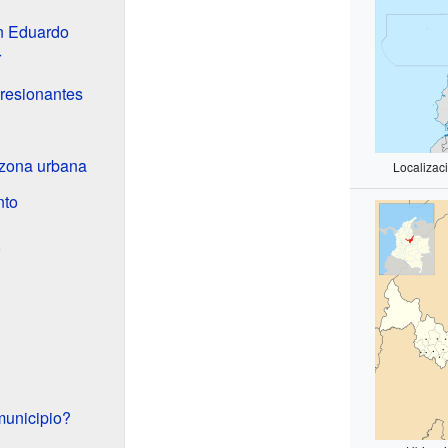
an Eduardo
r
resionantes
a zona urbana
Localizac
nto
o
municipio?