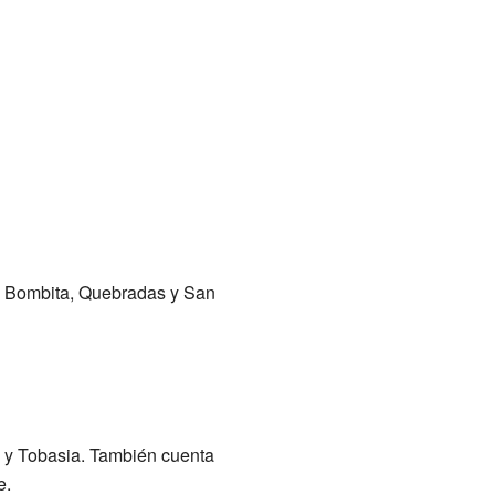
a, Bombita, Quebradas y San
a y Tobasia. También cuenta
e.