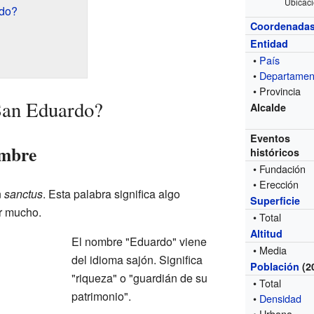
Ubicac
rdo?
Coordenada
Entidad
•
País
•
Departamen
• Provincia
San Eduardo?
Alcalde
Eventos
ombre
históricos
• Fundación
• Erección
n
sanctus
. Esta palabra significa algo
Superficie
r mucho.
• Total
Altitud
El nombre "Eduardo" viene
• Media
del idioma sajón. Significa
Población
(2
"riqueza" o "guardián de su
• Total
patrimonio".
•
Densidad
• Urbana