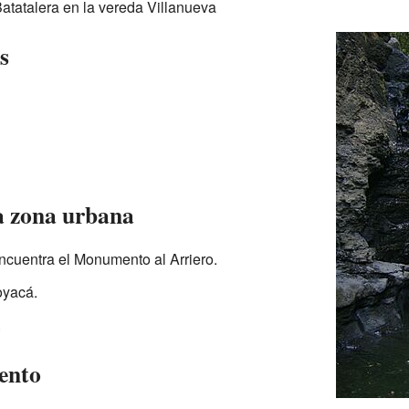
tatalera en la vereda Villanueva
s
la zona urbana
ncuentra el Monumento al Arriero.
oyacá.
.
ento