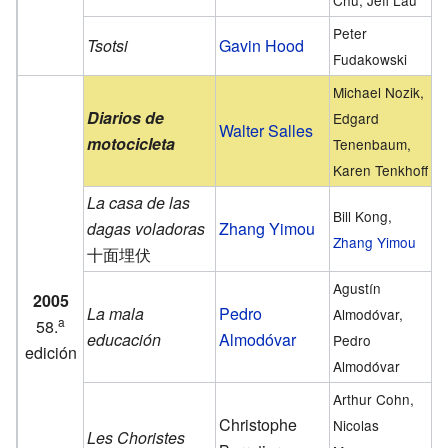
Chu, Jeff Lau
Peter
Tsotsi
Gavin Hood
Fudakowski
Michael Nozik,
Diarios de
Edgard
Walter Salles
motocicleta
Tenenbaum,
Karen Tenkhoff
La casa de las
Bill Kong,
dagas voladoras
Zhang Yimou
Zhang Yimou
十面埋伏
Agustín
2005
La mala
Pedro
Almodóvar,
a
58.
educación
Almodóvar
Pedro
edición
Almodóvar
Arthur Cohn,
Christophe
Nicolas
Les Choristes