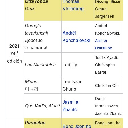
Otra ronda
Thomas
Dissing, Sisse
Druk
Vinterberg
Graum
Jørgensen
Dorogie
Andréi
tovarishchi!
Andréi
Konchalovski,
Дорогие
Konchalovski
Alisher
2021
товарищи!
Usmánov
a
74.
Toufik Ayadi,
edición
Les Misérables
Ladj Ly
Christophe
Barral
Minari
Lee Isaac
Christina Oh
미나리
Chung
Damir
Jasmila
Quo Vadis, Aida?
Ibrahimovich,
Žbanić
Jasmila Žbanić
Parásitos
Bong Joon-ho,
Bong Joon-ho