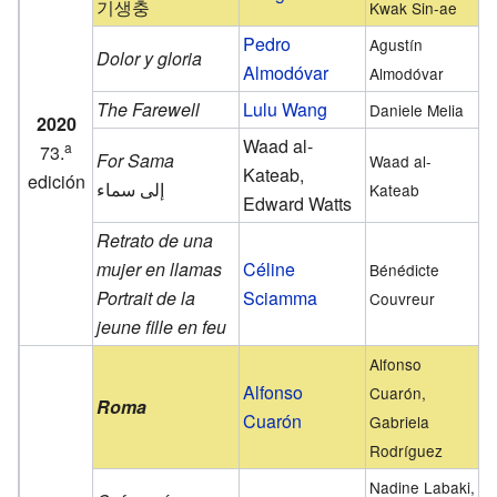
기생충
Kwak Sin-ae
Pedro
Agustín
Dolor y gloria
Almodóvar
Almodóvar
The Farewell
Lulu Wang
Daniele Melia
2020
Waad al-
a
73.
For Sama
Waad al-
Kateab,
edición
Kateab
Edward Watts
Retrato de una
mujer en llamas
Céline
Bénédicte
Portrait de la
Sciamma
Couvreur
jeune fille en feu
Alfonso
Alfonso
Cuarón,
Roma
Cuarón
Gabriela
Rodríguez
Nadine Labaki,