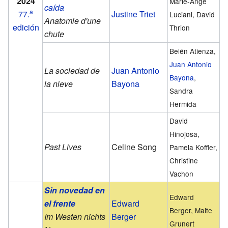
2024
Marie-Ange
caída
a
77.
Justine Triet
Luciani, David
Anatomie d'une
edición
Thrion
chute
Belén Atienza,
Juan Antonio
La sociedad de
Juan Antonio
Bayona
,
la nieve
Bayona
Sandra
Hermida
David
Hinojosa,
Past Lives
Celine Song
Pamela Koffler,
Christine
Vachon
Sin novedad en
Edward
el frente
Edward
Berger, Malte
Im Westen nichts
Berger
Grunert