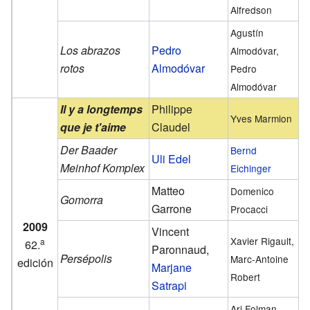
Alfredson
Agustín
Los abrazos
Pedro
Almodóvar,
rotos
Almodóvar
Pedro
Almodóvar
Il y a longtemps
Philippe
Yves Marmion
que je t'aime
Claudel
Der Baader
Bernd
Uli Edel
Meinhof Komplex
Eichinger
Matteo
Domenico
Gomorra
Garrone
Procacci
2009
Vincent
Xavier Rigault,
a
62.
Paronnaud,
Persépolis
Marc-Antoine
edición
Marjane
Robert
Satrapi
Ari Folman,