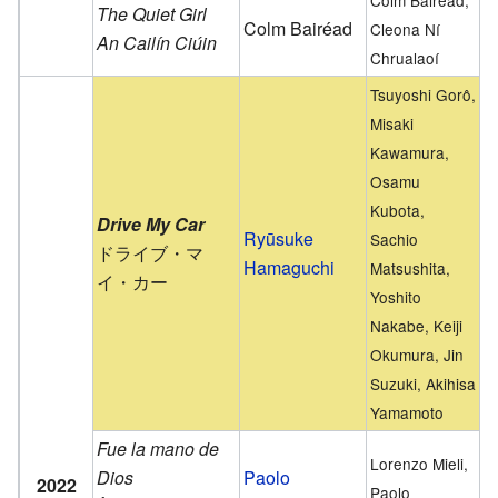
Colm Bairéad,
The Quiet Girl
Colm Bairéad
Cleona Ní
An Cailín Ciúin
Chrualaoí
Tsuyoshi Gorô,
Misaki
Kawamura,
Osamu
Kubota,
Drive My Car
Ryūsuke
Sachio
ドライブ・マ
Hamaguchi
Matsushita,
イ・カー
Yoshito
Nakabe, Keiji
Okumura, Jin
Suzuki, Akihisa
Yamamoto
Fue la mano de
Lorenzo Mieli,
Dios
Paolo
2022
Paolo