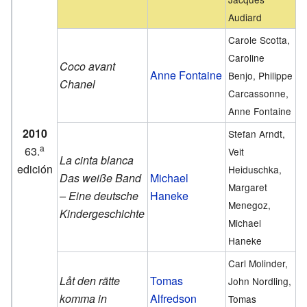
Audiard
Carole Scotta,
Caroline
Coco avant
Anne Fontaine
Benjo, Philippe
Chanel
Carcassonne,
Anne Fontaine
2010
Stefan Arndt,
a
63.
Veit
La cinta blanca
edición
Heiduschka,
Das weiße Band
Michael
Margaret
– Eine deutsche
Haneke
Menegoz,
Kindergeschichte
Michael
Haneke
Carl Molinder,
Låt den rätte
Tomas
John Nordling,
komma in
Alfredson
Tomas