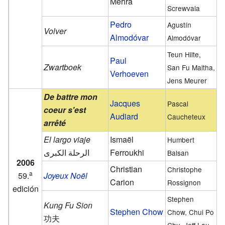
Mehra
Screwvala
Pedro
Agustín
Volver
Almodóvar
Almodóvar
Teun Hilte,
Paul
Zwartboek
San Fu Maltha,
Verhoeven
Jens Meurer
De battre mon
Jacques
Pascal
coeur s'est
Audiard
Caucheteux
arrêté
El largo viaje
Ismaël
Humbert
الرحلة الكبرى
Ferroukhi
Balsan
2006
Christian
Christophe
a
59.
Joyeux Noël
Carion
Rossignon
edición
Stephen
Kung Fu Sion
Stephen Chow
Chow, Chui Po
功夫