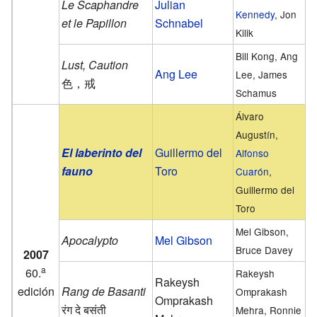
Le Scaphandre
Julian
Kennedy
, Jon
et le Papillon
Schnabel
Kilik
Bill Kong, Ang
Lust, Caution
Ang Lee
Lee, James
色，戒
Schamus
Álvaro
Augustín,
El laberinto del
Guillermo del
Alfonso
fauno
Toro
Cuarón
,
Guillermo del
Toro
Mel Gibson,
Apocalypto
Mel Gibson
Bruce Davey
2007
a
60.
Rakeysh
Rakeysh
edición
Rang de Basanti
Omprakash
Omprakash
रंग दे बसंती
Mehra, Ronnie