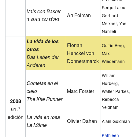
Serge Lalou,
Vals con Bashir
Ari Folman
Gerhard
ואלס עם באשיר
Meixner, Yael
Nahlieli
La vida de los
Florian
Quirin Berg,
otros
Henckel von
Max
Das Leben der
Donnersmarck
Wiedemann
Anderen
William
Cometas en el
Horberg,
cielo
Marc Forster
Walter Parkes,
The Kite Runner
Rebecca
2008
Yeldham
a
61.
edición
La vida en rosa
Olivier Dahan
Alain Goldman
La Môme
Kathleen