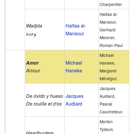
Charpentier
Haifaa al-
Mansour,
Wadjda
Haifaa al-
Gerhard
Mansour
Meixner,
Roman Paul
Michael
Amor
Michael
Haneke,
Amour
Haneke
Margaret
Ménégoz
Jacques
De óxido y hueso
Jacques
Audiard,
De rouille et d'os
Audiard
Pascal
Caucheteux
Morten
Tyldum,
Headhunters