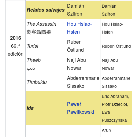
Damián
Damián
Relatos salvajes
Szifron
Szifron
The Assassin
Hou Hsiao-
Hou Hsiao-
刺客聶隱娘
Hsien
Hsien
2016
Ruben
a
69.
Turist
Ruben Östlund
Östlund
edición
Theeb
Naji Abu
Naji Abu
ذيب
Nowar
Nowar
Abderrahmane
Abderrahmane
Timbuktu
Sissako
Sissako
Eric Abraham,
Paweł
Piotr Dzieciol,
Ida
Pawlikowski
Ewa
Puszczynska
Arun