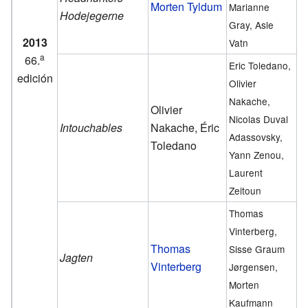
Morten Tyldum
Marianne
Hodejegerne
Gray, Asle
2013
Vatn
a
66.
Eric Toledano,
edición
Olivier
Nakache,
Olivier
Nicolas Duval
Intouchables
Nakache, Éric
Adassovsky,
Toledano
Yann Zenou,
Laurent
Zeitoun
Thomas
Vinterberg,
Thomas
Sisse Graum
Jagten
Vinterberg
Jørgensen,
Morten
Kaufmann