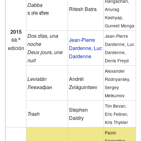
Rangachari,
Dabba
Ritesh Batra
Anurag
द लंच बॉक्स
Kashyap,
Guneet Monga
2015
Dos días, una
Jean-Pierre
a
68.
Jean-Pierre
noche
Dardenne, Luc
edición
Dardenne, Luc
Deux jours, une
Dardenne,
Dardenne
nuit
Denis Freyd
Alexander
Leviatán
Andréi
Rodnyansky,
Левиафан
Zviáguintsev
Sergey
Melkumov
Tim Bevan,
Stephen
Trash
Eric Fellner,
Daldry
Kris Thykier
Paolo
Sorrentino,