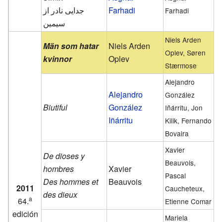
جدایی نادر از
Farhadi
Farhadi
سیمین
Niels Arden
Män som hatar
Niels Arden
Oplev, Søren
kvinnor
Oplev
Stærmose
Alejandro
Alejandro
González
Biutiful
González
Iñárritu, Jon
Iñárritu
Kilik, Fernando
Bovaira
Xavier
De dioses y
Beauvois,
hombres
Xavier
Pascal
Des hommes et
Beauvois
2011
Caucheteux,
des dieux
a
64.
Etienne Comar
edición
Mariela