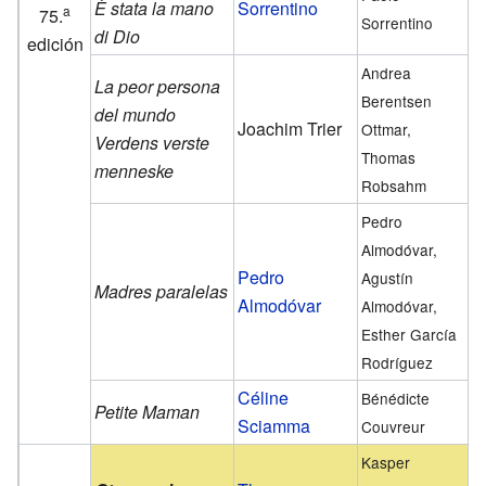
È stata la mano
Sorrentino
a
75.
Sorrentino
di Dio
edición
Andrea
La peor persona
Berentsen
del mundo
Joachim Trier
Ottmar,
Verdens verste
Thomas
menneske
Robsahm
Pedro
Almodóvar,
Pedro
Agustín
Madres paralelas
Almodóvar
Almodóvar,
Esther García
Rodríguez
Céline
Bénédicte
Petite Maman
Sciamma
Couvreur
Kasper