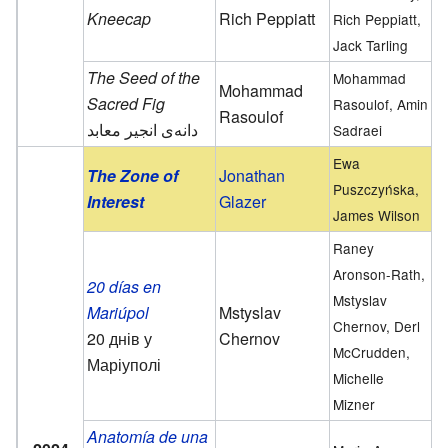
Kneecap
Rich Peppiatt
Rich Peppiatt,
Jack Tarling
The Seed of the
Mohammad
Mohammad
Sacred Fig
Rasoulof, Amin
Rasoulof
دانه‌ی انجیر معابد
Sadraei
Ewa
The Zone of
Jonathan
Puszczyńska,
Interest
Glazer
James Wilson
Raney
Aronson-Rath,
20 días en
Mstyslav
Mariúpol
Mstyslav
Chernov, Derl
20 днів у
Chernov
McCrudden,
Маріуполі
Michelle
Mizner
Anatomía de una