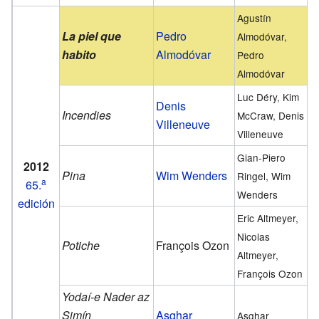
Agustín
La piel que
Pedro
Almodóvar,
habito
Almodóvar
Pedro
Almodóvar
Luc Déry, Kim
Denis
Incendies
McCraw, Denis
Villeneuve
Villeneuve
Gian-Piero
2012
Pina
Wim Wenders
Ringel, Wim
a
65.
Wenders
edición
Eric Altmeyer,
Nicolas
Potiche
François Ozon
Altmeyer,
François Ozon
Yodaí-e Nader az
Simín
Asghar
Asghar