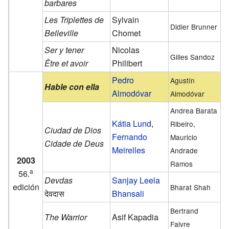
barbares
Les Triplettes de
Sylvain
Didier Brunner
Belleville
Chomet
Ser y tener
Nicolas
Gilles Sandoz
Être et avoir
Philibert
Pedro
Agustín
Hable con ella
Almodóvar
Almodóvar
Andrea Barata
Kátia Lund
,
Ribeiro,
Ciudad de Dios
Fernando
Mauricio
Cidade de Deus
Meirelles
Andrade
2003
Ramos
a
56.
Devdas
Sanjay Leela
edición
Bharat Shah
देवदास
Bhansali
Bertrand
The Warrior
Asif Kapadia
Faivre