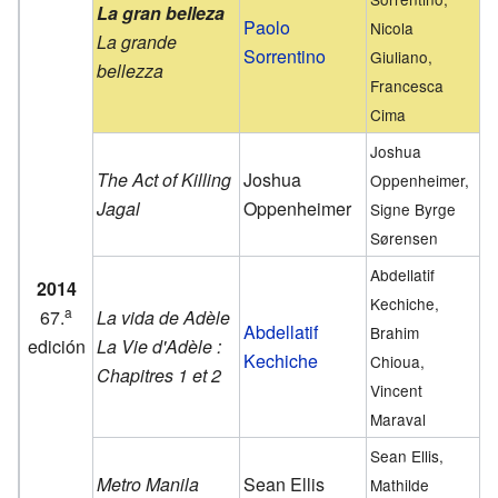
La gran belleza
Paolo
Nicola
La grande
Sorrentino
Giuliano,
bellezza
Francesca
Cima
Joshua
The Act of Killing
Joshua
Oppenheimer,
Jagal
Oppenheimer
Signe Byrge
Sørensen
Abdellatif
2014
Kechiche,
a
67.
La vida de Adèle
Abdellatif
Brahim
edición
La Vie d'Adèle :
Kechiche
Chioua,
Chapitres 1 et 2
Vincent
Maraval
Sean Ellis,
Metro Manila
Sean Ellis
Mathilde