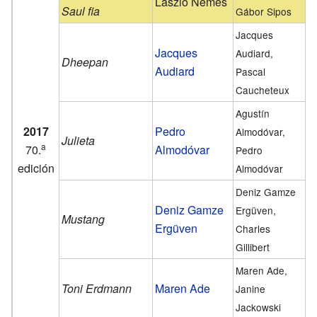
László Nemes
Saul fia
Gábor Sipos
Jacques
Jacques
Audiard,
Dheepan
Audiard
Pascal
Caucheteux
Agustín
2017
Pedro
Almodóvar,
Julieta
a
70.
Almodóvar
Pedro
edición
Almodóvar
Deniz Gamze
Deniz Gamze
Ergüven,
Mustang
Ergüven
Charles
Gillibert
Maren Ade,
Toni Erdmann
Maren Ade
Janine
Jackowski