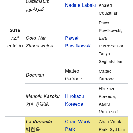
Cafarnaúm
Nadine Labaki
Khaled
Mouzanar
Paweł
2019
Pawlikowski,
a
72.
Cold War
Paweł
Ewa
edición
Zimna wojna
Pawlikowski
Puszczyńska,
Tanya
Seghatchian
Matteo
Matteo
Dogman
Garrone
Garrone
Hirokazu
Manbiki Kazoku
Hirokazu
Koreeda,
万引き家族
Koreeda
Kaoru
Matsuzaki
La doncella
Chan-Wook
Chan-Wook
박찬욱
Park
Park, Syd Lim