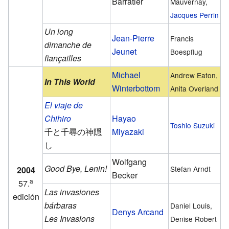
Barratier
Mauvernay,
Jacques Perrin
Un long
Jean-Pierre
Francis
dimanche de
Jeunet
Boespflug
fiançailles
Michael
Andrew Eaton,
In This World
Winterbottom
Anita Overland
El viaje de
Chihiro
Hayao
Toshio Suzuki
千と千尋の神隠
Miyazaki
し
Wolfgang
Good Bye, Lenin!
Stefan Arndt
2004
Becker
a
57.
Las invasiones
edición
bárbaras
Daniel Louis,
Denys Arcand
Les Invasions
Denise Robert