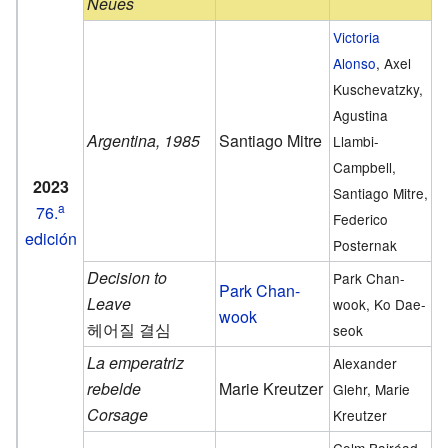
Neues
Victoria
Alonso
, Axel
Kuschevatzky,
Agustina
Argentina, 1985
Santiago Mitre
Llambi-
Campbell,
2023
Santiago Mitre,
a
76.
Federico
edición
Posternak
Decision to
Park Chan-
Park Chan-
Leave
wook, Ko Dae-
wook
헤어질 결심
seok
La emperatriz
Alexander
rebelde
Marie Kreutzer
Glehr, Marie
Corsage
Kreutzer