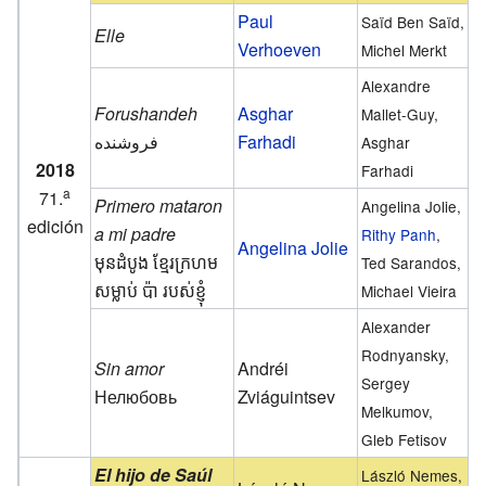
Paul
Saïd Ben Saïd,
Elle
Verhoeven
Michel Merkt
Alexandre
Forushandeh
Asghar
Mallet-Guy,
فروشنده
Farhadi
Asghar
2018
Farhadi
a
71.
Primero mataron
Angelina Jolie,
edición
a mi padre
Rithy Panh
,
Angelina Jolie
មុនដំបូង ខ្មែរក្រហម
Ted Sarandos,
សម្លាប់ ប៉ា របស់ខ្ញុំ
Michael Vieira
Alexander
Rodnyansky,
Sin amor
Andréi
Sergey
Нелюбовь
Zviáguintsev
Melkumov,
Gleb Fetisov
El hijo de Saúl
László Nemes,