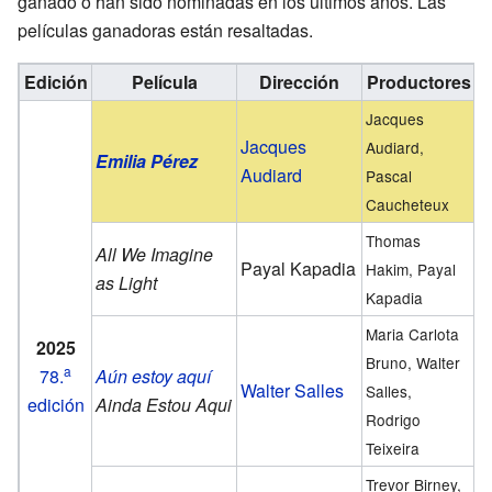
ganado o han sido nominadas en los últimos años. Las
películas ganadoras están resaltadas.
Edición
Película
Dirección
Productores
R
Jacques
Jacques
Audiard,
Emilia Pérez
Audiard
Pascal
Caucheteux
Thomas
All We Imagine
Payal Kapadia
Hakim, Payal
as Light
Kapadia
Maria Carlota
2025
Bruno, Walter
a
78.
Aún estoy aquí
Walter Salles
Salles,
edición
Ainda Estou Aqui
Rodrigo
Teixeira
Trevor Birney,