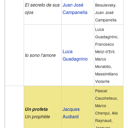
El secreto de sus
Juan José
Besuievsky,
ojos
Campanella
Juan José
Campanella
Luca
Guadagnino,
Francesco
Luca
Melzi d'Eril,
Io sono l'amore
Guadagnino
Marco
Morabito,
Massimiliano
Violante
Pascal
Caucheteux,
Marco
Un profeta
Jacques
Cherqui, Alix
Un prophète
Audiard
Raynaud,
Jacques