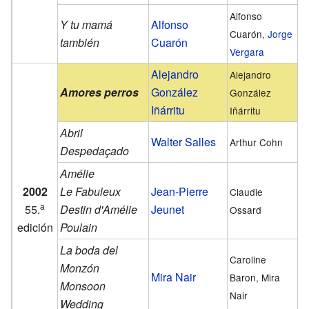
Alfonso
Y tu mamá
Alfonso
Cuarón,
Jorge
también
Cuarón
Vergara
Alejandro
Alejandro
Amores perros
González
González
Iñárritu
Iñárritu
Abril
Walter Salles
Arthur Cohn
Despedaçado
Amélie
2002
Le Fabuleux
Jean-Pierre
Claudie
a
55.
Destin d'Amélie
Jeunet
Ossard
edición
Poulain
La boda del
Caroline
Monzón
Mira Nair
Baron, Mira
Monsoon
Nair
Wedding