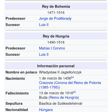
Rey de Bohemia
1471-1516
Jorge de Poděbrady
Predecesor
Luis II
Sucesor
Rey de Hungría
1490-1516
Matías I Corvino
Predecesor
Luis II
Sucesor
Información personal
Władysław II Jagiellończyk
Nombre en polaco
jul.
1 de marzo de 1456
Nacimiento
Cracovia
(
Corona del Reino de Polonia
(1385-1795)
)
jul.
13 de marzo de 1516
Fallecimiento
Buda (
Reino de Hungría
)
Basílica de Székesfehérvár
Sepultura
Húngara
Nacionalidad