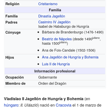
Cristianismo
Religión
Familia
Dinastía Jagellón
Familia
Casimiro IV Jagellón
Padres
Isabel de Habsburgo de Hungría
Bárbara de Brandenburgo
(1476-1490)
Cónyuge
juliano
Beatriz de Nápoles
(desde 1490
,
juliano
hasta 1500
)
Ana de Foix-Candale
(1502-1506)
Ana Jagellón de Hungría y Bohemia
Hijos
Luis II de Hungría
Información profesional
Gobernante
Ocupación
Orden del Dragón
Miembro de
Vladislao II Jagellón de Hungría y Bohemia
(en
húngaro
:
II. Ulászló
) nació en
Cracovia
el 1 de marzo de