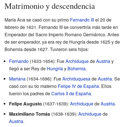
Matrimonio y descendencia
María Ana se casó con su primo
Fernando III
el 20 de
febrero de 1631. Fernando III se convertiría más tarde en
Emperador del Sacro Imperio Romano Germánico. Antes
de ser emperador, ya era rey de Hungría desde 1625 y de
Bohemia desde 1627. Tuvieron seis hijos:
Fernando
(1633-1654): Fue
Archiduque
de
Austria
y
llegó a ser Rey de
Hungría
y
Bohemia
.
Mariana
(1634-1696): Fue
Archiduquesa
de
Austria
. Se
casó con su tío materno
Felipe IV de España
. Ellos
fueron los padres de
Carlos II de España
.
Felipe Augusto
(1637-1639):
Archiduque
de
Austria
.
Maximiliano Tomás
(1638-1639):
Archiduque
de
Austria
.