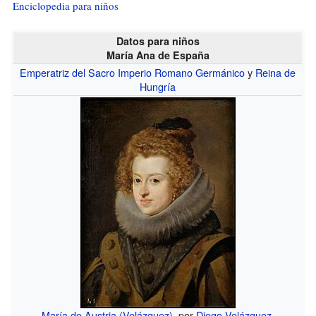
Enciclopedia para niños
Datos para niños
María Ana de España
Emperatriz del Sacro Imperio Romano Germánico
y
Reina de
Hungría
María de Austria (Velázquez)
, por
Diego Velázquez
.