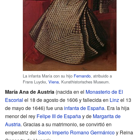
La infanta María con su hijo
Fernando
, atribuido a
Frans Luyckx,
Viena
, Kunsthistorisches Museum.
María Ana de Austria
(nacida en el
Monasterio de El
Escorial
el 18 de agosto de 1606 y fallecida en
Linz
el 13
de mayo de 1646) fue una
infanta de España
. Era la hija
menor del rey
Felipe III de España
y de
Margarita de
Austria
. Gracias a su matrimonio, se convirtió en
emperatriz del
Sacro Imperio Romano Germánico
y Reina