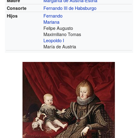
Margarita de Austria-Estiria
Madre
Fernando III de Habsburgo
Consorte
Fernando
Hijos
Mariana
Felipe Augusto
Maximiliano Tomas
Leopoldo I
María de Austria