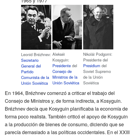
1965 y 1977
Alekséi
Nikolái Podgorni:
Leonid Brézhnev:
Kosyguin:
Presidente del
Secretario
Presidente
del
Presidium
del
General del
Consejo de
Soviet Supremo
Partido
Ministros de la
de la Unión
Comunista de la
Unión Soviética
Soviética
Unión Soviética
En 1964, Brézhnev comenzó a criticar el trabajo del
Consejo de Ministros y, de forma indirecta, a Kosyguin.
Brézhnev decía que Kosyguin planificaba la economía de
forma poco realista. También criticó el apoyo de Kosyguin
a la producción de bienes de consumo, diciendo que se
parecía demasiado a las políticas occidentales. En el XXIII