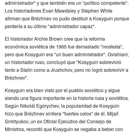
administrador" y que también era un "político competente".
Los historiadores Evan Mawdsley y Stephen White
afirman que Brézhnev no pudo destituir a Kosyguin porque
perdería a su último "administrador capaz".
El historiador Archie Brown cree que la reforma
económica soviética de 1965 fue demasiado "modesta",
pero que Kosyguin era "un buen administrador". Gvishiani,
un historiador ruso, concluyó que "Kosyguin sobrevivió
tanto a Stalin como a Jrushchov, pero no logró sobrevivir a
Brézhnev".
Kosyguin era bien visto por el pueblo soviético y sigue
siendo una figura importante en la historia rusa y soviética.
Según Nikolái Egórychev, la popularidad de Kosyguin
hizo que Brézhnev sintiera "fuertes celos" de él. Mijaíl
Smirtyukov, un ex Oficial Ejecutivo del Consejo de
Ministros, recordó que Kosyguin se negaba a beber con