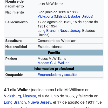
Nombre de
Lelia McWilliams
nacimiento
6 de junio de 1885 o 1886
Nacimiento
Vicksburg
(
Misisipi
,
Estados Unidos
)
17 de agosto de 1931, 15 de agosto de
Fallecimiento
1931 o 1954
Long Branch
(
Nueva Jersey
, Estados
Unidos)
Cementerio de Woodlawn
Sepultura
Estadounidense
Nacionalidad
Familia
Moses McWilliams
Padres
Madam C. J. Walker
Información profesional
Emprendedora
y
socialité
Ocupación
A'Lelia Walker
(nacida como Lelia McWilliams en
Vicksburg
,
Misisipi
, el 6 de junio de 1885, y fallecida en
Long Branch
,
Nueva Jersey
, el 17 de agosto de 1931) fue