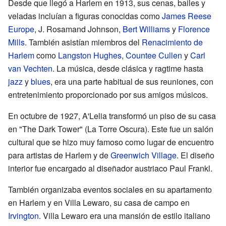
Desde que llegó a Harlem en 1913, sus cenas, bailes y
veladas incluían a figuras conocidas como
James Reese
Europe
, J. Rosamand Johnson,
Bert Williams
y
Florence
Mills
. También asistían miembros del
Renacimiento de
Harlem
como
Langston Hughes
,
Countee Cullen
y
Carl
van Vechten
. La música, desde clásica y ragtime hasta
jazz
y
blues
, era una parte habitual de sus reuniones, con
entretenimiento proporcionado por sus amigos músicos.
En octubre de 1927, A'Lelia transformó un piso de su casa
en "The Dark Tower" (La Torre Oscura). Este fue un salón
cultural que se hizo muy famoso como lugar de encuentro
para artistas de Harlem y de
Greenwich Village
. El diseño
interior fue encargado al diseñador austriaco Paul Frankl.
También organizaba eventos sociales en su apartamento
en Harlem y en Villa Lewaro, su casa de campo en
Irvington
. Villa Lewaro era una mansión de estilo italiano