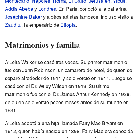
Montecarlo
,
Nápoles
,
Roma
,
El Cairo
,
Jerusalén
,
Yibuti
,
Addis Abeba
y
Londres
. En París, conoció a la bailarina
Joséphine Baker
y a otros artistas famosos. Incluso visitó a
Zauditu
, la emperatriz de
Etiopía
.
Matrimonios y familia
A'Lelia Walker se casó tres veces. Su primer matrimonio
fue con John Robinson, un camarero de hotel, de quien se
separó alrededor de 1911 y se divorció en 1914. Luego se
casó con el Dr. Wiley Wilson en 1919. Su último
matrimonio fue con el Dr. James Arthur Kennedy en 1926,
de quien se divorció pocos meses antes de su muerte en
1931.
A'Lelia adoptó a una hija llamada Fairy Mae Bryant en
1912, quien había nacido en 1898. Fairy Mae era conocida