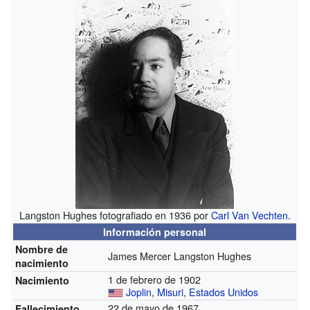
Langston Hughes fotografiado en 1936 por
Carl Van Vechten
.
Información personal
Nombre de
James Mercer Langston Hughes
nacimiento
1 de febrero de 1902
Nacimiento
Joplin
,
Misuri
,
Estados Unidos
22 de mayo de 1967
Fallecimiento