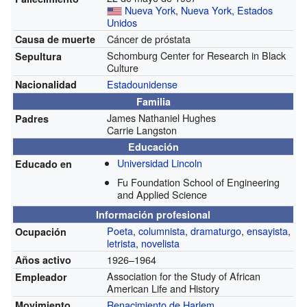
Nueva York
,
Nueva York
,
Estados
Unidos
Cáncer de próstata
Causa de muerte
Schomburg Center for Research in Black
Sepultura
Culture
Estadounidense
Nacionalidad
Familia
James Nathaniel Hughes
Padres
Carrie Langston
Educación
Universidad Lincoln
Educado en
Fu Foundation School of Engineering
and Applied Science
Información profesional
Poeta
,
columnista
,
dramaturgo
,
ensayista
,
Ocupación
letrista
,
novelista
1926–1964
Años activo
Association for the Study of African
Empleador
American Life and History
Renacimiento de Harlem
Movimiento