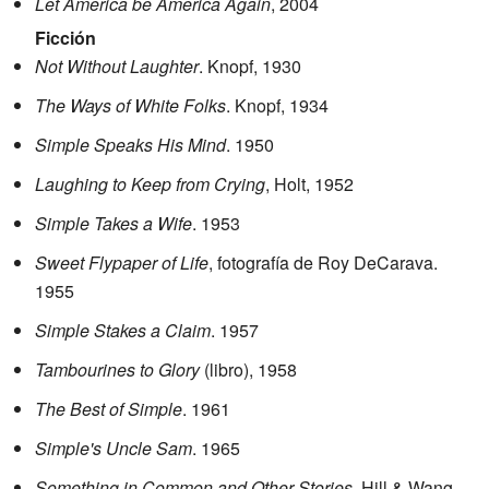
Let America be America Again
, 2004
Ficción
Not Without Laughter
. Knopf, 1930
The Ways of White Folks
. Knopf, 1934
Simple Speaks His Mind
. 1950
Laughing to Keep from Crying
, Holt, 1952
Simple Takes a Wife
. 1953
Sweet Flypaper of Life
, fotografía de Roy DeCarava.
1955
Simple Stakes a Claim
. 1957
Tambourines to Glory
(libro), 1958
The Best of Simple
. 1961
Simple's Uncle Sam
. 1965
Something in Common and Other Stories
. Hill & Wang,