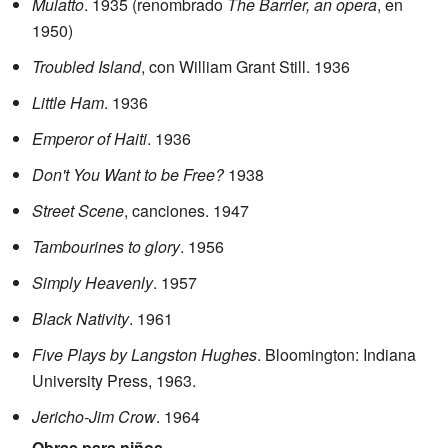
Mulatto
. 1935 (renombrado
The Barrier, an opera
, en
1950)
Troubled Island
, con William Grant Still. 1936
Little Ham
. 1936
Emperor of Haiti
. 1936
Don't You Want to be Free?
1938
Street Scene
, canciones. 1947
Tambourines to glory
. 1956
Simply Heavenly
. 1957
Black Nativity
. 1961
Five Plays by Langston Hughes
. Bloomington: Indiana
University Press, 1963.
Jericho-Jim Crow
. 1964
Obras para niños